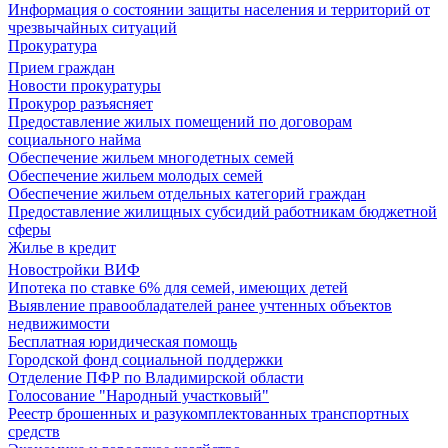
Информация о состоянии защиты населения и территорий от
чрезвычайных ситуаций
Прокуратура
Прием граждан
Новости прокуратуры
Прокурор разъясняет
Предоставление жилых помещений по договорам
социального найма
Обеспечение жильем многодетных семей
Обеспечение жильем молодых семей
Обеспечение жильем отдельных категорий граждан
Предоставление жилищных субсидий работникам бюджетной
сферы
Жилье в кредит
Новостройки ВИФ
Ипотека по ставке 6% для семей, имеющих детей
Выявление правообладателей ранее учтенных объектов
недвижимости
Бесплатная юридическая помощь
Городской фонд социальной поддержки
Отделение ПФР по Владимирской области
Голосование "Народный участковый"
Реестр брошенных и разукомплектованных транспортных
средств