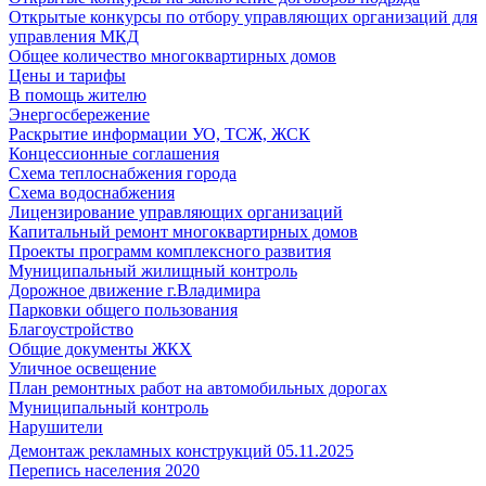
Открытые конкурсы по отбору управляющих организаций для
управления МКД
Общее количество многоквартирных домов
Цены и тарифы
В помощь жителю
Энергосбережение
Раскрытие информации УО, ТСЖ, ЖСК
Концессионные соглашения
Схема теплоснабжения города
Схема водоснабжения
Лицензирование управляющих организаций
Капитальный ремонт многоквартирных домов
Проекты программ комплексного развития
Муниципальный жилищный контроль
Дорожное движение г.Владимира
Парковки общего пользования
Благоустройство
Общие документы ЖКХ
Уличное освещение
План ремонтных работ на автомобильных дорогах
Муниципальный контроль
Нарушители
Демонтаж рекламных конструкций 05.11.2025
Перепись населения 2020