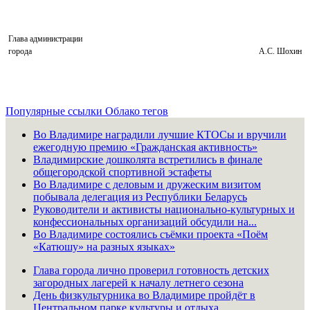
Глава администрации
города
А.С. Шохин
Популярные ссылки
Облако тегов
Во Владимире наградили лучшие КТОСы и вручили
ежегодную премию «Гражданская активность»
Владимирские дошколята встретились в финале
общегородской спортивной эстафеты
Во Владимире с деловым и дружеским визитом
побывала делегация из Республики Беларусь
Руководители и активисты национально-культурных и
конфессиональных организаций обсудили на...
Во Владимире состоялись съёмки проекта «Поём
«Катюшу» на разных языках»
Глава города лично проверил готовность детских
загородных лагерей к началу летнего сезона
День физкультурника во Владимире пройдёт в
Центральном парке культуры и отдыха