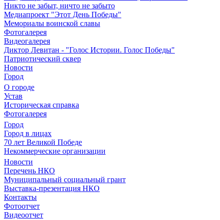
Никто не забыт, ничто не забыто
Медиапроект "Этот День Победы"
Мемориалы воинской славы
Фотогалерея
Видеогалерея
Диктор Левитан - "Голос Истории. Голос Победы"
Патриотический сквер
Новости
Город
О городе
Устав
Историческая справка
Фотогалерея
Город
Город в лицах
70 лет Великой Победе
Некоммерческие организации
Новости
Перечень НКО
Муниципальный социальный грант
Выставка-презентация НКО
Контакты
Фотоотчет
Видеоотчет