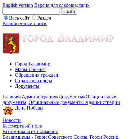
English version
Версия для слабовидящих
Весь сайт
Раздел
Расширенный поиск
Город Владимир
Малый бизнес
Обращения граждан
Стратегия города
Документы
Главная
»
Администрация
»
Документы
»
Официальные
документы
»
Официальные документы Администрации
День Победы
Новости
Бессмертный полк
Вспомним всех поименно
Владимирцы - Герои Советского Союза, Герои России