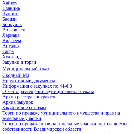
Хайкоу
Цзянинь
Чунцин
Баоцзи
Бобруйск
Волковыск
Ларнака
Вифлеем
Анталья
Гагра
Худжанд
Закупки и торги
Муниципальный заказ
Сводный МЗ
Нормативные документы
Информация о закупках по 44-ФЗ
Отчет о размещении муниципального заказа
Архив реестра контрактов
Архив закупок
Закупки вне системы
Торги по продаже муниципального имущества и прав на
земельные участки
Торги по продаже прав на земельные участки, находящиеся в
собственности Владимирской области