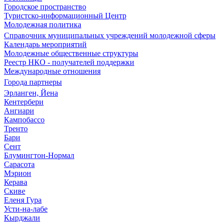
Городское пространство
Туристско-информационный Центр
Молодежная политика
Справочник муниципальных учреждений молодежной сферы
Календарь мероприятий
Молодежные общественные структуры
Реестр НКО - получателей поддержки
Международные отношения
Города партнеры
Эрланген, Йена
Кентербери
Ангиари
Кампобассо
Тренто
Бари
Сент
Блумингтон-Нормал
Сарасота
Мэрион
Керава
Скиве
Еленя Гура
Усти-на-лабе
Кырджали