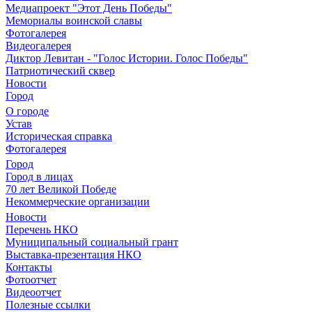
Медиапроект "Этот День Победы"
Мемориалы воинской славы
Фотогалерея
Видеогалерея
Диктор Левитан - "Голос Истории. Голос Победы"
Патриотический сквер
Новости
Город
О городе
Устав
Историческая справка
Фотогалерея
Город
Город в лицах
70 лет Великой Победе
Некоммерческие организации
Новости
Перечень НКО
Муниципальный социальный грант
Выставка-презентация НКО
Контакты
Фотоотчет
Видеоотчет
Полезные ссылки