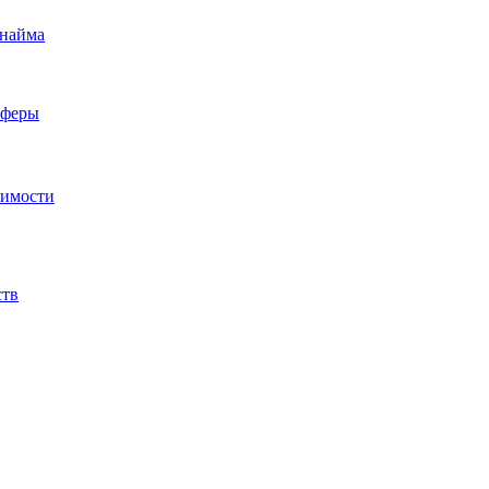
 найма
сферы
жимости
ств