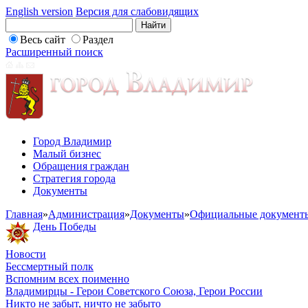
English version
Версия для слабовидящих
Весь сайт
Раздел
Расширенный поиск
Город Владимир
Малый бизнес
Обращения граждан
Стратегия города
Документы
Главная
»
Администрация
»
Документы
»
Официальные документ
День Победы
Новости
Бессмертный полк
Вспомним всех поименно
Владимирцы - Герои Советского Союза, Герои России
Никто не забыт, ничто не забыто