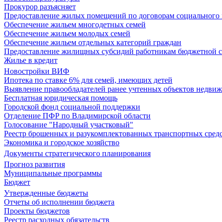
Прокурор разъясняет
Предоставление жилых помещений по договорам социального
Обеспечение жильем многодетных семей
Обеспечение жильем молодых семей
Обеспечение жильем отдельных категорий граждан
Предоставление жилищных субсидий работникам бюджетной 
Жилье в кредит
Новостройки ВИФ
Ипотека по ставке 6% для семей, имеющих детей
Выявление правообладателей ранее учтенных объектов недви
Бесплатная юридическая помощь
Городской фонд социальной поддержки
Отделение ПФР по Владимирской области
Голосование "Народный участковый"
Реестр брошенных и разукомплектованных транспортных сред
Экономика и городское хозяйство
Документы стратегического планирования
Прогноз развития
Муниципальные программы
Бюджет
Утвержденные бюджеты
Отчеты об исполнении бюджета
Проекты бюджетов
Реестр расходных обязательств