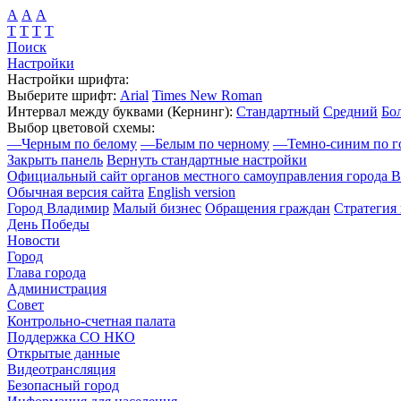
А
А
А
Т
Т
Т
Т
Поиск
Настройки
Настройки шрифта:
Выберите шрифт:
Arial
Times New Roman
Интервал между буквами
(Кернинг)
:
Стандартный
Средний
Бо
Выбор цветовой схемы:
—
Черным по белому
—
Белым по черному
—
Темно-синим по г
Закрыть панель
Вернуть стандартные настройки
Официальный сайт органов местного самоуправления города 
Обычная версия сайта
English version
Город Владимир
Малый бизнес
Обращения граждан
Стратегия 
День Победы
Новости
Город
Глава города
Администрация
Совет
Контрольно-счетная палата
Поддержка СО НКО
Открытые данные
Видеотрансляция
Безопасный город