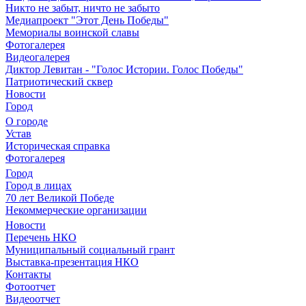
Никто не забыт, ничто не забыто
Медиапроект "Этот День Победы"
Мемориалы воинской славы
Фотогалерея
Видеогалерея
Диктор Левитан - "Голос Истории. Голос Победы"
Патриотический сквер
Новости
Город
О городе
Устав
Историческая справка
Фотогалерея
Город
Город в лицах
70 лет Великой Победе
Некоммерческие организации
Новости
Перечень НКО
Муниципальный социальный грант
Выставка-презентация НКО
Контакты
Фотоотчет
Видеоотчет