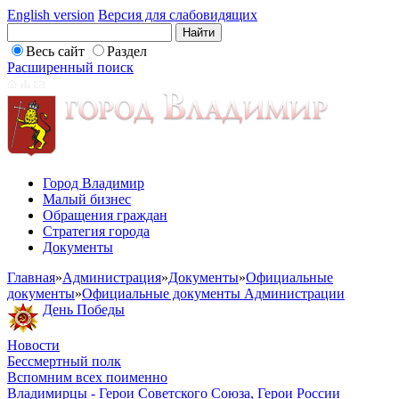
English version
Версия для слабовидящих
Весь сайт
Раздел
Расширенный поиск
Город Владимир
Малый бизнес
Обращения граждан
Стратегия города
Документы
Главная
»
Администрация
»
Документы
»
Официальные
документы
»
Официальные документы Администрации
День Победы
Новости
Бессмертный полк
Вспомним всех поименно
Владимирцы - Герои Советского Союза, Герои России