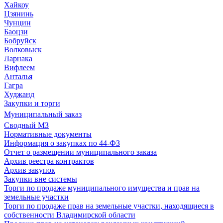
Хайкоу
Цзянинь
Чунцин
Баоцзи
Бобруйск
Волковыск
Ларнака
Вифлеем
Анталья
Гагра
Худжанд
Закупки и торги
Муниципальный заказ
Сводный МЗ
Нормативные документы
Информация о закупках по 44-ФЗ
Отчет о размещении муниципального заказа
Архив реестра контрактов
Архив закупок
Закупки вне системы
Торги по продаже муниципального имущества и прав на
земельные участки
Торги по продаже прав на земельные участки, находящиеся в
собственности Владимирской области