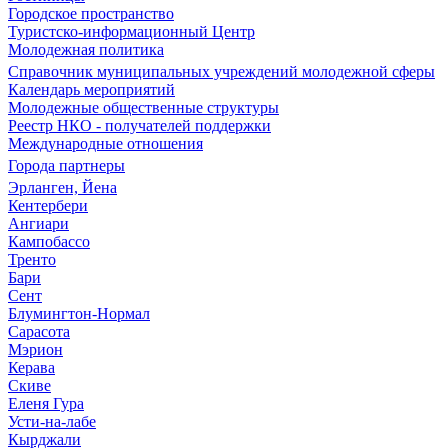
Городское пространство
Туристско-информационный Центр
Молодежная политика
Справочник муниципальных учреждений молодежной сферы
Календарь мероприятий
Молодежные общественные структуры
Реестр НКО - получателей поддержки
Международные отношения
Города партнеры
Эрланген, Йена
Кентербери
Ангиари
Кампобассо
Тренто
Бари
Сент
Блумингтон-Нормал
Сарасота
Мэрион
Керава
Скиве
Еленя Гура
Усти-на-лабе
Кырджали