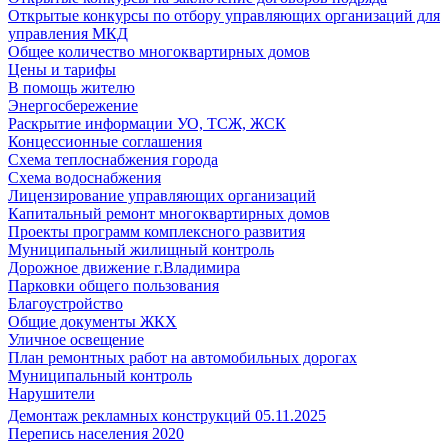
Открытые конкурсы по отбору управляющих организаций для
управления МКД
Общее количество многоквартирных домов
Цены и тарифы
В помощь жителю
Энергосбережение
Раскрытие информации УО, ТСЖ, ЖСК
Концессионные соглашения
Схема теплоснабжения города
Схема водоснабжения
Лицензирование управляющих организаций
Капитальный ремонт многоквартирных домов
Проекты программ комплексного развития
Муниципальный жилищный контроль
Дорожное движение г.Владимира
Парковки общего пользования
Благоустройство
Общие документы ЖКХ
Уличное освещение
План ремонтных работ на автомобильных дорогах
Муниципальный контроль
Нарушители
Демонтаж рекламных конструкций 05.11.2025
Перепись населения 2020