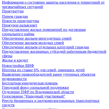
Информация о состоянии защиты населения и территорий от
чрезвычайных ситуаций
Прокуратура
Прием граждан
Новости прокуратуры
Прокурор разъясняет
Предоставление жилых помещений по договорам
социального найма
Обеспечение жильем многодетных семей
Обеспечение жильем молодых семей
Обеспечение жильем отдельных категорий граждан
Предоставление жилищных субсидий работникам бюджетной
сферы
Жилье в кредит
Новостройки ВИФ
Ипотека по ставке 6% для семей, имеющих детей
Выявление правообладателей ранее учтенных объектов
недвижимости
Бесплатная юридическая помощь
Городской фонд социальной поддержки
Отделение ПФР по Владимирской области
Голосование "Народный участковый"
Реестр брошенных и разукомплектованных транспортных
средств