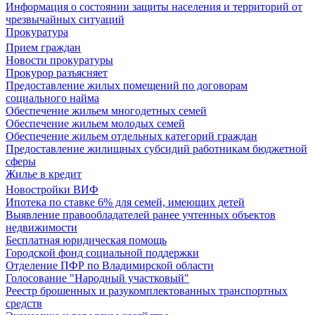
Информация о состоянии защиты населения и территорий от
чрезвычайных ситуаций
Прокуратура
Прием граждан
Новости прокуратуры
Прокурор разъясняет
Предоставление жилых помещений по договорам
социального найма
Обеспечение жильем многодетных семей
Обеспечение жильем молодых семей
Обеспечение жильем отдельных категорий граждан
Предоставление жилищных субсидий работникам бюджетной
сферы
Жилье в кредит
Новостройки ВИФ
Ипотека по ставке 6% для семей, имеющих детей
Выявление правообладателей ранее учтенных объектов
недвижимости
Бесплатная юридическая помощь
Городской фонд социальной поддержки
Отделение ПФР по Владимирской области
Голосование "Народный участковый"
Реестр брошенных и разукомплектованных транспортных
средств