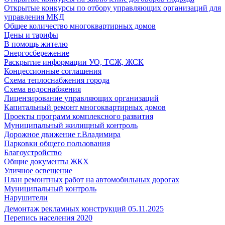
Открытые конкурсы по отбору управляющих организаций для
управления МКД
Общее количество многоквартирных домов
Цены и тарифы
В помощь жителю
Энергосбережение
Раскрытие информации УО, ТСЖ, ЖСК
Концессионные соглашения
Схема теплоснабжения города
Схема водоснабжения
Лицензирование управляющих организаций
Капитальный ремонт многоквартирных домов
Проекты программ комплексного развития
Муниципальный жилищный контроль
Дорожное движение г.Владимира
Парковки общего пользования
Благоустройство
Общие документы ЖКХ
Уличное освещение
План ремонтных работ на автомобильных дорогах
Муниципальный контроль
Нарушители
Демонтаж рекламных конструкций 05.11.2025
Перепись населения 2020