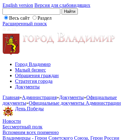
English version
Версия для слабовидящих
Весь сайт
Раздел
Расширенный поиск
Город Владимир
Малый бизнес
Обращения граждан
Стратегия города
Документы
Главная
»
Администрация
»
Документы
»
Официальные
документы
»
Официальные документы Администрации
День Победы
Новости
Бессмертный полк
Вспомним всех поименно
Владимирцы - Герои Советского Союза, Герои России