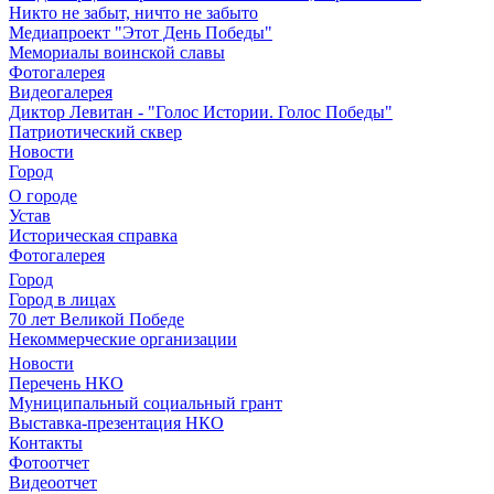
Никто не забыт, ничто не забыто
Медиапроект "Этот День Победы"
Мемориалы воинской славы
Фотогалерея
Видеогалерея
Диктор Левитан - "Голос Истории. Голос Победы"
Патриотический сквер
Новости
Город
О городе
Устав
Историческая справка
Фотогалерея
Город
Город в лицах
70 лет Великой Победе
Некоммерческие организации
Новости
Перечень НКО
Муниципальный социальный грант
Выставка-презентация НКО
Контакты
Фотоотчет
Видеоотчет