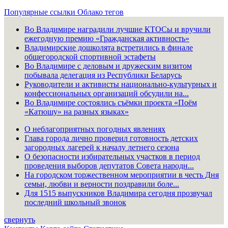
Популярные ссылки
Облако тегов
Во Владимире наградили лучшие КТОСы и вручили
ежегодную премию «Гражданская активность»
Владимирские дошколята встретились в финале
общегородской спортивной эстафеты
Во Владимире с деловым и дружеским визитом
побывала делегация из Республики Беларусь
Руководители и активисты национально-культурных и
конфессиональных организаций обсудили на...
Во Владимире состоялись съёмки проекта «Поём
«Катюшу» на разных языках»
О неблагоприятных погодных явлениях
Глава города лично проверил готовность детских
загородных лагерей к началу летнего сезона
О безопасности избирательных участков в период
проведения выборов депутатов Совета народн...
На городском торжественном мероприятии в честь Дня
семьи, любви и верности поздравили боле...
Для 1515 выпускников Владимира сегодня прозвучал
последний школьный звонок
свернуть