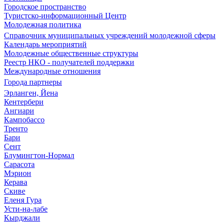
Городское пространство
Туристско-информационный Центр
Молодежная политика
Справочник муниципальных учреждений молодежной сферы
Календарь мероприятий
Молодежные общественные структуры
Реестр НКО - получателей поддержки
Международные отношения
Города партнеры
Эрланген, Йена
Кентербери
Ангиари
Кампобассо
Тренто
Бари
Сент
Блумингтон-Нормал
Сарасота
Мэрион
Керава
Скиве
Еленя Гура
Усти-на-лабе
Кырджали