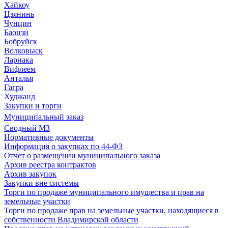
Хайкоу
Цзянинь
Чунцин
Баоцзи
Бобруйск
Волковыск
Ларнака
Вифлеем
Анталья
Гагра
Худжанд
Закупки и торги
Муниципальный заказ
Сводный МЗ
Нормативные документы
Информация о закупках по 44-ФЗ
Отчет о размещении муниципального заказа
Архив реестра контрактов
Архив закупок
Закупки вне системы
Торги по продаже муниципального имущества и прав на
земельные участки
Торги по продаже прав на земельные участки, находящиеся в
собственности Владимирской области