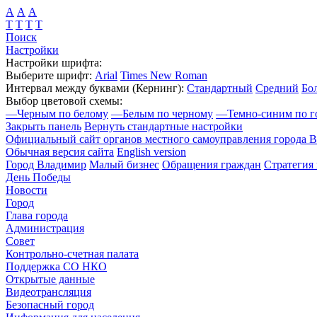
А
А
А
Т
Т
Т
Т
Поиск
Настройки
Настройки шрифта:
Выберите шрифт:
Arial
Times New Roman
Интервал между буквами
(Кернинг)
:
Стандартный
Средний
Бо
Выбор цветовой схемы:
—
Черным по белому
—
Белым по черному
—
Темно-синим по г
Закрыть панель
Вернуть стандартные настройки
Официальный сайт органов местного самоуправления города 
Обычная версия сайта
English version
Город Владимир
Малый бизнес
Обращения граждан
Стратегия 
День Победы
Новости
Город
Глава города
Администрация
Совет
Контрольно-счетная палата
Поддержка СО НКО
Открытые данные
Видеотрансляция
Безопасный город