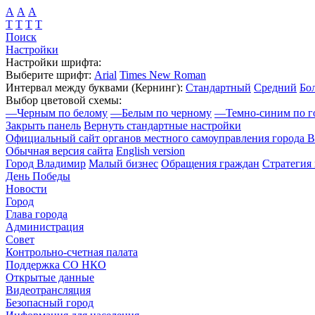
А
А
А
Т
Т
Т
Т
Поиск
Настройки
Настройки шрифта:
Выберите шрифт:
Arial
Times New Roman
Интервал между буквами
(Кернинг)
:
Стандартный
Средний
Бо
Выбор цветовой схемы:
—
Черным по белому
—
Белым по черному
—
Темно-синим по г
Закрыть панель
Вернуть стандартные настройки
Официальный сайт органов местного самоуправления города 
Обычная версия сайта
English version
Город Владимир
Малый бизнес
Обращения граждан
Стратегия 
День Победы
Новости
Город
Глава города
Администрация
Совет
Контрольно-счетная палата
Поддержка СО НКО
Открытые данные
Видеотрансляция
Безопасный город