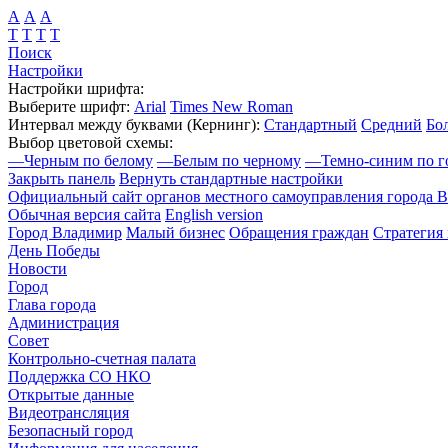
А
А
А
Т
Т
Т
Т
Поиск
Настройки
Настройки шрифта:
Выберите шрифт:
Arial
Times New Roman
Интервал между буквами
(Кернинг)
:
Стандартный
Средний
Бо
Выбор цветовой схемы:
—
Черным по белому
—
Белым по черному
—
Темно-синим по г
Закрыть панель
Вернуть стандартные настройки
Официальный сайт органов местного самоуправления города 
Обычная версия сайта
English version
Город Владимир
Малый бизнес
Обращения граждан
Стратегия 
День Победы
Новости
Город
Глава города
Администрация
Совет
Контрольно-счетная палата
Поддержка СО НКО
Открытые данные
Видеотрансляция
Безопасный город