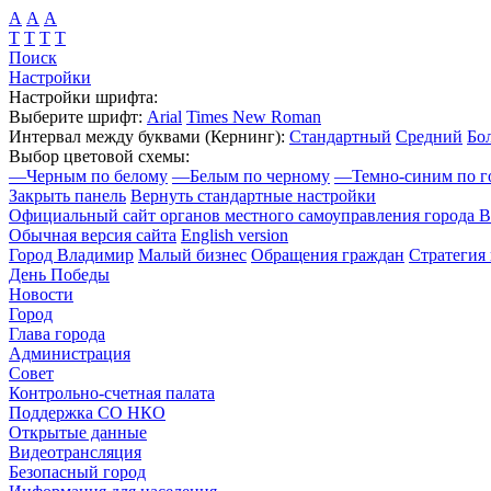
А
А
А
Т
Т
Т
Т
Поиск
Настройки
Настройки шрифта:
Выберите шрифт:
Arial
Times New Roman
Интервал между буквами
(Кернинг)
:
Стандартный
Средний
Бо
Выбор цветовой схемы:
—
Черным по белому
—
Белым по черному
—
Темно-синим по г
Закрыть панель
Вернуть стандартные настройки
Официальный сайт органов местного самоуправления города 
Обычная версия сайта
English version
Город Владимир
Малый бизнес
Обращения граждан
Стратегия 
День Победы
Новости
Город
Глава города
Администрация
Совет
Контрольно-счетная палата
Поддержка СО НКО
Открытые данные
Видеотрансляция
Безопасный город