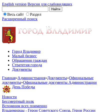
English version
Версия для слабовидящих
Весь сайт
Раздел
Расширенный поиск
Город Владимир
Малый бизнес
Обращения граждан
Стратегия города
Документы
Главная
»
Администрация
»
Документы
»
Официальные
документы
»
Официальные документы Администрации
День Победы
Новости
Бессмертный полк
Вспомним всех поименно
Владимирцы - Герои Советского Союза, Герои России