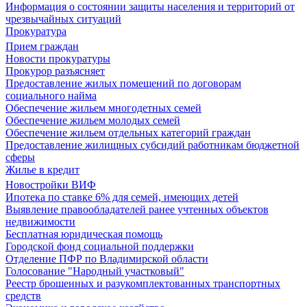
Информация о состоянии защиты населения и территорий от
чрезвычайных ситуаций
Прокуратура
Прием граждан
Новости прокуратуры
Прокурор разъясняет
Предоставление жилых помещений по договорам
социального найма
Обеспечение жильем многодетных семей
Обеспечение жильем молодых семей
Обеспечение жильем отдельных категорий граждан
Предоставление жилищных субсидий работникам бюджетной
сферы
Жилье в кредит
Новостройки ВИФ
Ипотека по ставке 6% для семей, имеющих детей
Выявление правообладателей ранее учтенных объектов
недвижимости
Бесплатная юридическая помощь
Городской фонд социальной поддержки
Отделение ПФР по Владимирской области
Голосование "Народный участковый"
Реестр брошенных и разукомплектованных транспортных
средств