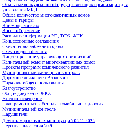
Открытые конкурсы по отбору управляющих организаций для
управления МКД
Общее количество многоквартирных домов
Цены и тарифы
В помощь жителю
Энергосбережение
Раскрытие информации УО, ТСЖ, ЖСК
Концессионные соглашения
Схема теплоснабжения города
Схема водоснабжения
Лицензирование управляющих организаций
Капитальный ремонт многоквартирных домов
Проекты программ комплексного развития
Муниципальный жилищный контроль
Дорожное движение г.Владимира
Парковки общего пользования
Благоустройство
Общие документы ЖКХ
Уличное освещение
План ремонтных работ на автомобильных дорогах
Муниципальный контроль
Нарушители
Демонтаж рекламных конструкций 05.11.2025
Перепись населения 2020