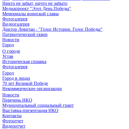
Никто не забыт, ничто не забыто
Медиапроект "Этот День Победы"
Мемориалы воинской славы
Фотогалерея
Видеогалерея
Диктор Левитан - "Голос Истории. Голос Победы"
Патриотический сквер
Новости
Город
О городе
Устав
Историческая справка
Фотогалерея
Город
Город в лицах
70 лет Великой Победе
Некоммерческие организации
Новости
Перечень НКО
Муниципальный социальный грант
Выставка-презентация НКО
Контакты
Фотоотчет
Видеоотчет