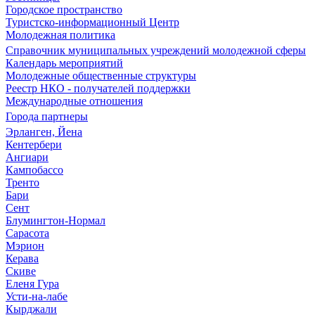
Городское пространство
Туристско-информационный Центр
Молодежная политика
Справочник муниципальных учреждений молодежной сферы
Календарь мероприятий
Молодежные общественные структуры
Реестр НКО - получателей поддержки
Международные отношения
Города партнеры
Эрланген, Йена
Кентербери
Ангиари
Кампобассо
Тренто
Бари
Сент
Блумингтон-Нормал
Сарасота
Мэрион
Керава
Скиве
Еленя Гура
Усти-на-лабе
Кырджали