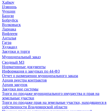
Хайкоу
Цзянинь
Чунцин
Баоцзи
Бобруйск
Волковыск
Ларнака
Вифлеем
Анталья
Гагра
Худжанд
Закупки и торги
Муниципальный заказ
Сводный МЗ
Нормативные документы
Информация о закупках по 44-ФЗ
Отчет о размещении муниципального заказа
Архив реестра контрактов
Архив закупок
Закупки вне системы
Торги по продаже муниципального имущества и прав на
земельные участки
Торги по продаже прав на земельные участки, находящиеся в
собственности Владимирской области