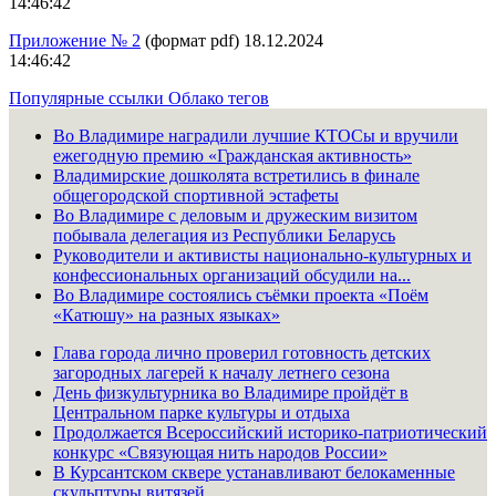
14:46:42
Приложение № 2
(формат pdf) 18.12.2024
14:46:42
Популярные ссылки
Облако тегов
Во Владимире наградили лучшие КТОСы и вручили
ежегодную премию «Гражданская активность»
Владимирские дошколята встретились в финале
общегородской спортивной эстафеты
Во Владимире с деловым и дружеским визитом
побывала делегация из Республики Беларусь
Руководители и активисты национально-культурных и
конфессиональных организаций обсудили на...
Во Владимире состоялись съёмки проекта «Поём
«Катюшу» на разных языках»
Глава города лично проверил готовность детских
загородных лагерей к началу летнего сезона
День физкультурника во Владимире пройдёт в
Центральном парке культуры и отдыха
Продолжается Всероссийский историко-патриотический
конкурс «Связующая нить народов России»
В Курсантском сквере устанавливают белокаменные
скульптуры витязей