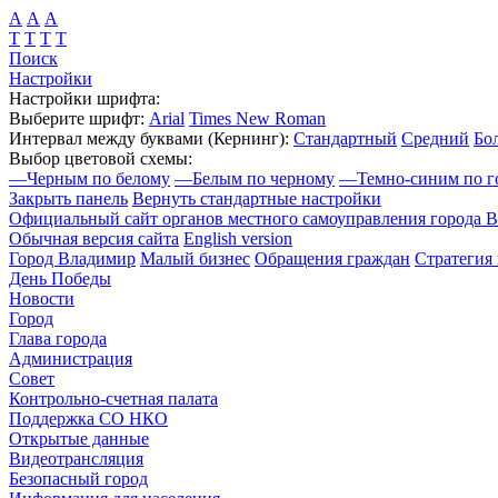
А
А
А
Т
Т
Т
Т
Поиск
Настройки
Настройки шрифта:
Выберите шрифт:
Arial
Times New Roman
Интервал между буквами
(Кернинг)
:
Стандартный
Средний
Бо
Выбор цветовой схемы:
—
Черным по белому
—
Белым по черному
—
Темно-синим по г
Закрыть панель
Вернуть стандартные настройки
Официальный сайт органов местного самоуправления города 
Обычная версия сайта
English version
Город Владимир
Малый бизнес
Обращения граждан
Стратегия 
День Победы
Новости
Город
Глава города
Администрация
Совет
Контрольно-счетная палата
Поддержка СО НКО
Открытые данные
Видеотрансляция
Безопасный город