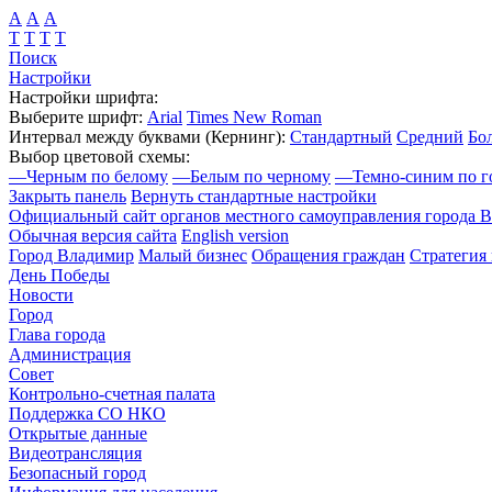
А
А
А
Т
Т
Т
Т
Поиск
Настройки
Настройки шрифта:
Выберите шрифт:
Arial
Times New Roman
Интервал между буквами
(Кернинг)
:
Стандартный
Средний
Бо
Выбор цветовой схемы:
—
Черным по белому
—
Белым по черному
—
Темно-синим по г
Закрыть панель
Вернуть стандартные настройки
Официальный сайт органов местного самоуправления города 
Обычная версия сайта
English version
Город Владимир
Малый бизнес
Обращения граждан
Стратегия 
День Победы
Новости
Город
Глава города
Администрация
Совет
Контрольно-счетная палата
Поддержка СО НКО
Открытые данные
Видеотрансляция
Безопасный город