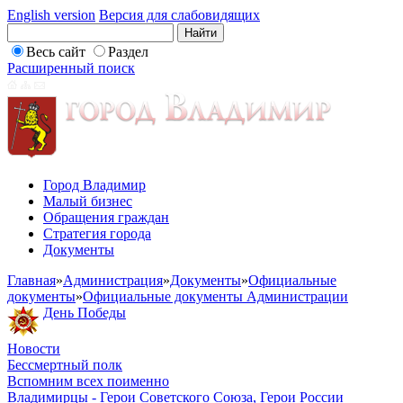
English version
Версия для слабовидящих
Весь сайт
Раздел
Расширенный поиск
Город Владимир
Малый бизнес
Обращения граждан
Стратегия города
Документы
Главная
»
Администрация
»
Документы
»
Официальные
документы
»
Официальные документы Администрации
День Победы
Новости
Бессмертный полк
Вспомним всех поименно
Владимирцы - Герои Советского Союза, Герои России