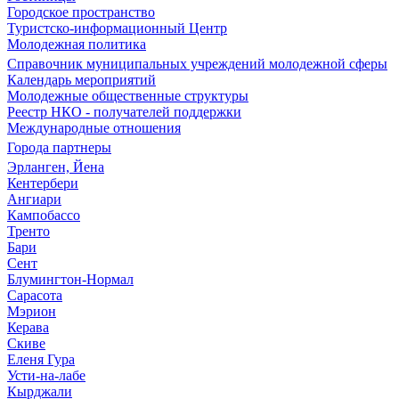
Городское пространство
Туристско-информационный Центр
Молодежная политика
Справочник муниципальных учреждений молодежной сферы
Календарь мероприятий
Молодежные общественные структуры
Реестр НКО - получателей поддержки
Международные отношения
Города партнеры
Эрланген, Йена
Кентербери
Ангиари
Кампобассо
Тренто
Бари
Сент
Блумингтон-Нормал
Сарасота
Мэрион
Керава
Скиве
Еленя Гура
Усти-на-лабе
Кырджали