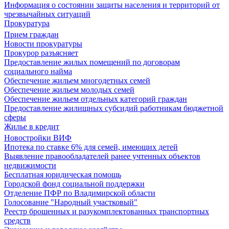
Информация о состоянии защиты населения и территорий от
чрезвычайных ситуаций
Прокуратура
Прием граждан
Новости прокуратуры
Прокурор разъясняет
Предоставление жилых помещений по договорам
социального найма
Обеспечение жильем многодетных семей
Обеспечение жильем молодых семей
Обеспечение жильем отдельных категорий граждан
Предоставление жилищных субсидий работникам бюджетной
сферы
Жилье в кредит
Новостройки ВИФ
Ипотека по ставке 6% для семей, имеющих детей
Выявление правообладателей ранее учтенных объектов
недвижимости
Бесплатная юридическая помощь
Городской фонд социальной поддержки
Отделение ПФР по Владимирской области
Голосование "Народный участковый"
Реестр брошенных и разукомплектованных транспортных
средств