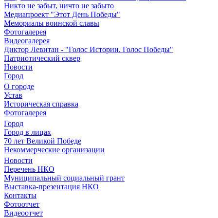
Никто не забыт, ничто не забыто
Медиапроект "Этот День Победы"
Мемориалы воинской славы
Фотогалерея
Видеогалерея
Диктор Левитан - "Голос Истории. Голос Победы"
Патриотический сквер
Новости
Город
О городе
Устав
Историческая справка
Фотогалерея
Город
Город в лицах
70 лет Великой Победе
Некоммерческие организации
Новости
Перечень НКО
Муниципальный социальный грант
Выставка-презентация НКО
Контакты
Фотоотчет
Видеоотчет