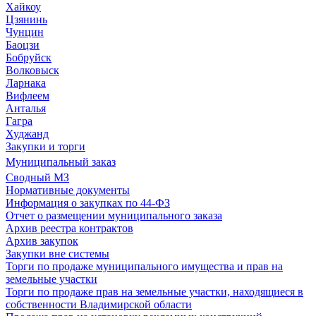
Хайкоу
Цзянинь
Чунцин
Баоцзи
Бобруйск
Волковыск
Ларнака
Вифлеем
Анталья
Гагра
Худжанд
Закупки и торги
Муниципальный заказ
Сводный МЗ
Нормативные документы
Информация о закупках по 44-ФЗ
Отчет о размещении муниципального заказа
Архив реестра контрактов
Архив закупок
Закупки вне системы
Торги по продаже муниципального имущества и прав на
земельные участки
Торги по продаже прав на земельные участки, находящиеся в
собственности Владимирской области