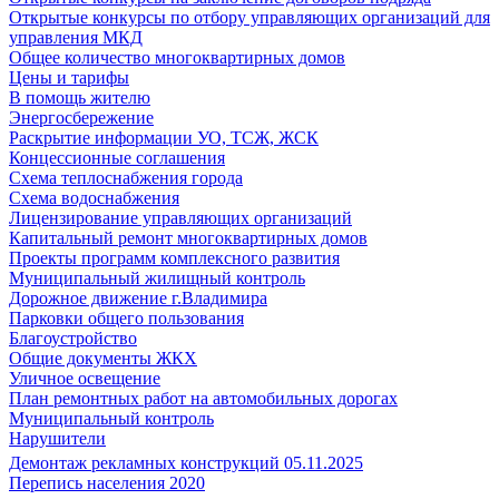
Открытые конкурсы по отбору управляющих организаций для
управления МКД
Общее количество многоквартирных домов
Цены и тарифы
В помощь жителю
Энергосбережение
Раскрытие информации УО, ТСЖ, ЖСК
Концессионные соглашения
Схема теплоснабжения города
Схема водоснабжения
Лицензирование управляющих организаций
Капитальный ремонт многоквартирных домов
Проекты программ комплексного развития
Муниципальный жилищный контроль
Дорожное движение г.Владимира
Парковки общего пользования
Благоустройство
Общие документы ЖКХ
Уличное освещение
План ремонтных работ на автомобильных дорогах
Муниципальный контроль
Нарушители
Демонтаж рекламных конструкций 05.11.2025
Перепись населения 2020