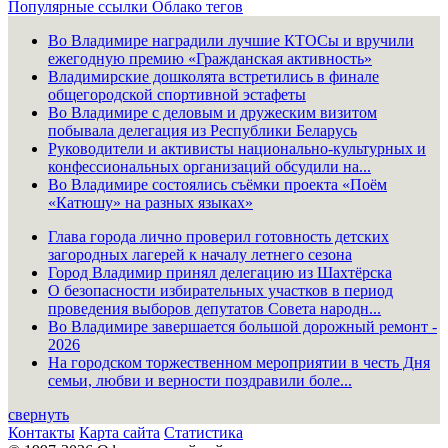
Популярные ссылки
Облако тегов
Во Владимире наградили лучшие КТОСы и вручили
ежегодную премию «Гражданская активность»
Владимирские дошколята встретились в финале
общегородской спортивной эстафеты
Во Владимире с деловым и дружеским визитом
побывала делегация из Республики Беларусь
Руководители и активисты национально-культурных и
конфессиональных организаций обсудили на...
Во Владимире состоялись съёмки проекта «Поём
«Катюшу» на разных языках»
Глава города лично проверил готовность детских
загородных лагерей к началу летнего сезона
Город Владимир принял делегацию из Шахтёрска
О безопасности избирательных участков в период
проведения выборов депутатов Совета народн...
Во Владимире завершается большой дорожный ремонт -
2026
На городском торжественном мероприятии в честь Дня
семьи, любви и верности поздравили боле...
свернуть
Контакты
Карта сайта
Статистика