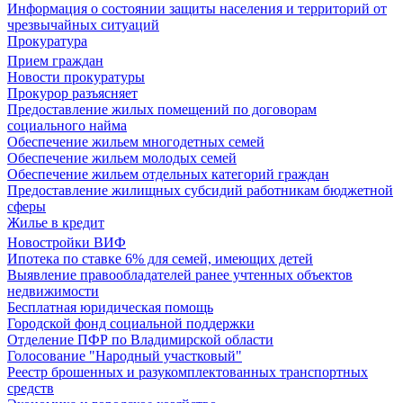
Информация о состоянии защиты населения и территорий от
чрезвычайных ситуаций
Прокуратура
Прием граждан
Новости прокуратуры
Прокурор разъясняет
Предоставление жилых помещений по договорам
социального найма
Обеспечение жильем многодетных семей
Обеспечение жильем молодых семей
Обеспечение жильем отдельных категорий граждан
Предоставление жилищных субсидий работникам бюджетной
сферы
Жилье в кредит
Новостройки ВИФ
Ипотека по ставке 6% для семей, имеющих детей
Выявление правообладателей ранее учтенных объектов
недвижимости
Бесплатная юридическая помощь
Городской фонд социальной поддержки
Отделение ПФР по Владимирской области
Голосование "Народный участковый"
Реестр брошенных и разукомплектованных транспортных
средств