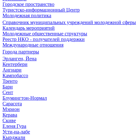
Городское пространство
Туристско-информационный Центр
Молодежная политика
Справочник муниципальных учреждений молодежной сферы
Календарь мероприятий
Молодежные общественные структуры
Реестр НКО - получателей поддержки
Международные отношения
Города партнеры
Эрланген, Йена
Кентербери
Ангиари
Кампобассо
Тренто
Бари
Сент
Блумингтон-Нормал
Сарасота
Мэрион
Керава
Скиве
Еленя Гура
Усти-на-лабе
Кырджали