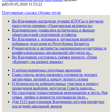
pdf) 05.05.2026 11:55:22
Популярные ссылки
Облако тегов
Во Владимире наградили лучшие КТОСы и вручили
ежегодную премию «Гражданская активность»
Владимирские дошколята встретились в финале
общегородской спортивной эстафеты
Во Владимире с деловым и дружеским визитом
побывала делегация из Республики Беларусь
Руководители и активисты национально-культурных и
конфессиональных организаций обсудили на...
Во Владимире состоялись съёмки проекта «Поём
«Катюшу» на разных языках»
О неблагоприятных погодных явлениях
Глава города лично проверил готовность детских
загородных лагерей к началу летнего сезона
О безопасности избирательных участков в период
проведения выборов депутатов Совета народн...
На городском торжественном мероприятии в честь Дня
семьи, любви и верности поздравили боле...
Для 1515 выпускников Владимира сегодня прозвучал
последний школьный звонок