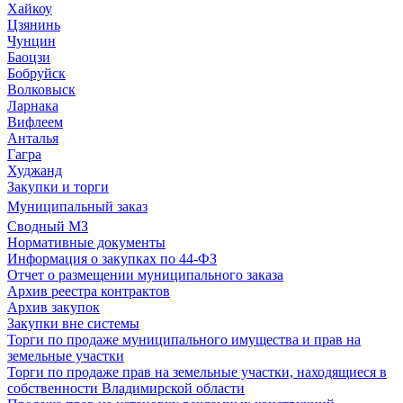
Хайкоу
Цзянинь
Чунцин
Баоцзи
Бобруйск
Волковыск
Ларнака
Вифлеем
Анталья
Гагра
Худжанд
Закупки и торги
Муниципальный заказ
Сводный МЗ
Нормативные документы
Информация о закупках по 44-ФЗ
Отчет о размещении муниципального заказа
Архив реестра контрактов
Архив закупок
Закупки вне системы
Торги по продаже муниципального имущества и прав на
земельные участки
Торги по продаже прав на земельные участки, находящиеся в
собственности Владимирской области