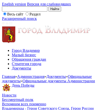
English version
Версия для слабовидящих
Весь сайт
Раздел
Расширенный поиск
Город Владимир
Малый бизнес
Обращения граждан
Стратегия города
Документы
Главная
»
Администрация
»
Документы
»
Официальные
документы
»
Официальные документы Администрации
День Победы
Новости
Бессмертный полк
Вспомним всех поименно
Владимирцы - Герои Советского Союза, Герои России