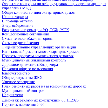
Открытые конкурсы по отбору управляющих организаций для
управления МКД
Общее количество многоквартирных домов
Цены и тарифы
В помощь жителю
Энергосбережение
Раскрытие информации УО, ТСЖ, ЖСК
Концессионные соглашения
Схема теплоснабжения города
Схема водоснабжения
Лицензирование управляющих организаций
Капитальный ремонт многоквартирных домов
Проекты программ комплексного развития
Муниципальный жилищный контроль
Дорожное движение г.Владимира
Парковки общего пользования
Благоустройство
Общие документы ЖКХ
Уличное освещение
План ремонтных работ на автомобильных дорогах
Муниципальный контроль
Нарушители
Демонтаж рекламных конструкций 05.11.2025
Перепись населения 2020