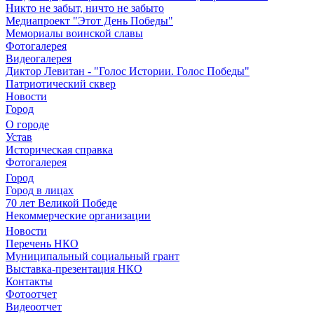
Никто не забыт, ничто не забыто
Медиапроект "Этот День Победы"
Мемориалы воинской славы
Фотогалерея
Видеогалерея
Диктор Левитан - "Голос Истории. Голос Победы"
Патриотический сквер
Новости
Город
О городе
Устав
Историческая справка
Фотогалерея
Город
Город в лицах
70 лет Великой Победе
Некоммерческие организации
Новости
Перечень НКО
Муниципальный социальный грант
Выставка-презентация НКО
Контакты
Фотоотчет
Видеоотчет