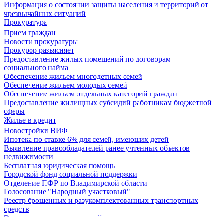
Информация о состоянии защиты населения и территорий от
чрезвычайных ситуаций
Прокуратура
Прием граждан
Новости прокуратуры
Прокурор разъясняет
Предоставление жилых помещений по договорам
социального найма
Обеспечение жильем многодетных семей
Обеспечение жильем молодых семей
Обеспечение жильем отдельных категорий граждан
Предоставление жилищных субсидий работникам бюджетной
сферы
Жилье в кредит
Новостройки ВИФ
Ипотека по ставке 6% для семей, имеющих детей
Выявление правообладателей ранее учтенных объектов
недвижимости
Бесплатная юридическая помощь
Городской фонд социальной поддержки
Отделение ПФР по Владимирской области
Голосование "Народный участковый"
Реестр брошенных и разукомплектованных транспортных
средств