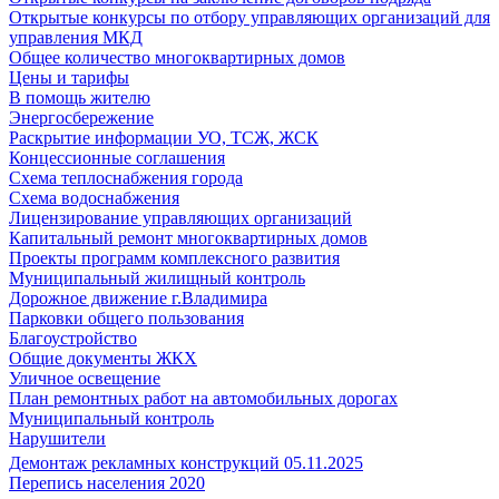
Открытые конкурсы по отбору управляющих организаций для
управления МКД
Общее количество многоквартирных домов
Цены и тарифы
В помощь жителю
Энергосбережение
Раскрытие информации УО, ТСЖ, ЖСК
Концессионные соглашения
Схема теплоснабжения города
Схема водоснабжения
Лицензирование управляющих организаций
Капитальный ремонт многоквартирных домов
Проекты программ комплексного развития
Муниципальный жилищный контроль
Дорожное движение г.Владимира
Парковки общего пользования
Благоустройство
Общие документы ЖКХ
Уличное освещение
План ремонтных работ на автомобильных дорогах
Муниципальный контроль
Нарушители
Демонтаж рекламных конструкций 05.11.2025
Перепись населения 2020