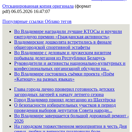
Отсканированная копия оригинала
(формат
pdf) 06.05.2026 16:47:07
Популярные ссылки
Облако тегов
Во Владимире наградили лучшие КТОСы и вручили
ежегодную премию «Гражданская активность»
Владимирские дошколята встретились в финале
общегородской спортивной эстафеты
Во Владимире с деловым и дружеским визитом
побывала делегация из Республики Беларусь
Руководители и активисты национально-культурных и
конфессиональных организаций обсудили на...
Во Владимире состоялись съёмки проекта «Поём
«Катюшу» на разных языках»
Глава города лично проверил готовность детских
загородных лагерей к началу летнего сезона
Город Владимир принял делегацию из Шахтёрска
О безопасности избирательных участков в период
проведения выборов депутатов Совета народн...
Во Владимире завершается большой дорожный ремонт -
2026
На городском торжественном мероприятии в честь Дня
семьи, любви и верности поздравили боле...