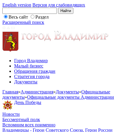
English version
Версия для слабовидящих
Весь сайт
Раздел
Расширенный поиск
Город Владимир
Малый бизнес
Обращения граждан
Стратегия города
Документы
Главная
»
Администрация
»
Документы
»
Официальные
документы
»
Официальные документы Администрации
День Победы
Новости
Бессмертный полк
Вспомним всех поименно
Владимирцы - Герои Советского Союза, Герои России