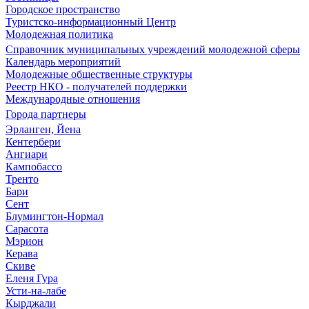
Городское пространство
Туристско-информационный Центр
Молодежная политика
Справочник муниципальных учреждений молодежной сферы
Календарь мероприятий
Молодежные общественные структуры
Реестр НКО - получателей поддержки
Международные отношения
Города партнеры
Эрланген, Йена
Кентербери
Ангиари
Кампобассо
Тренто
Бари
Сент
Блумингтон-Нормал
Сарасота
Мэрион
Керава
Скиве
Еленя Гура
Усти-на-лабе
Кырджали