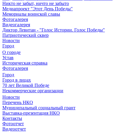
Никто не забыт, ничто не забыто
Медиапроект "Этот День Победы"
Мемориалы воинской славы
Фотогалерея
Видеогалерея
Диктор Левитан - "Голос Истории. Голос Победы"
Патриотический сквер
Новости
Город
О городе
Устав
Историческая справка
Фотогалерея
Город
Город в лицах
70 лет Великой Победе
Некоммерческие организации
Новости
Перечень НКО
Муниципальный социальный грант
Выставка-презентация НКО
Контакты
Фотоотчет
Видеоотчет