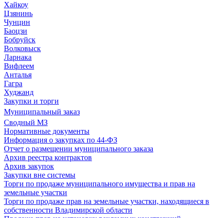
Хайкоу
Цзянинь
Чунцин
Баоцзи
Бобруйск
Волковыск
Ларнака
Вифлеем
Анталья
Гагра
Худжанд
Закупки и торги
Муниципальный заказ
Сводный МЗ
Нормативные документы
Информация о закупках по 44-ФЗ
Отчет о размещении муниципального заказа
Архив реестра контрактов
Архив закупок
Закупки вне системы
Торги по продаже муниципального имущества и прав на
земельные участки
Торги по продаже прав на земельные участки, находящиеся в
собственности Владимирской области