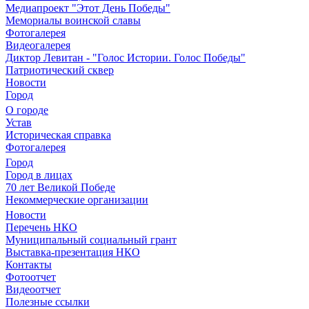
Медиапроект "Этот День Победы"
Мемориалы воинской славы
Фотогалерея
Видеогалерея
Диктор Левитан - "Голос Истории. Голос Победы"
Патриотический сквер
Новости
Город
О городе
Устав
Историческая справка
Фотогалерея
Город
Город в лицах
70 лет Великой Победе
Некоммерческие организации
Новости
Перечень НКО
Муниципальный социальный грант
Выставка-презентация НКО
Контакты
Фотоотчет
Видеоотчет
Полезные ссылки