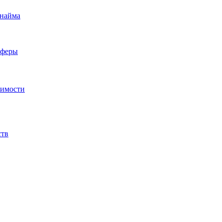
 найма
сферы
жимости
ств