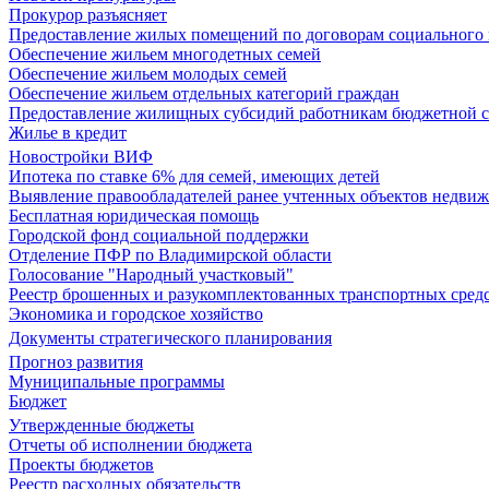
Прокурор разъясняет
Предоставление жилых помещений по договорам социального
Обеспечение жильем многодетных семей
Обеспечение жильем молодых семей
Обеспечение жильем отдельных категорий граждан
Предоставление жилищных субсидий работникам бюджетной 
Жилье в кредит
Новостройки ВИФ
Ипотека по ставке 6% для семей, имеющих детей
Выявление правообладателей ранее учтенных объектов недви
Бесплатная юридическая помощь
Городской фонд социальной поддержки
Отделение ПФР по Владимирской области
Голосование "Народный участковый"
Реестр брошенных и разукомплектованных транспортных сред
Экономика и городское хозяйство
Документы стратегического планирования
Прогноз развития
Муниципальные программы
Бюджет
Утвержденные бюджеты
Отчеты об исполнении бюджета
Проекты бюджетов
Реестр расходных обязательств