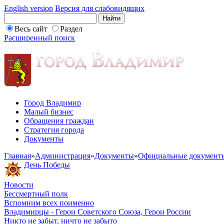
English version
Версия для слабовидящих
Весь сайт
Раздел
Расширенный поиск
Город Владимир
Малый бизнес
Обращения граждан
Стратегия города
Документы
Главная
»
Администрация
»
Документы
»
Официальные документ
День Победы
Новости
Бессмертный полк
Вспомним всех поименно
Владимирцы - Герои Советского Союза, Герои России
Никто не забыт, ничто не забыто