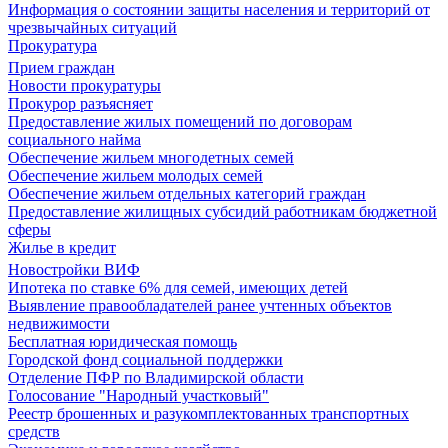
Информация о состоянии защиты населения и территорий от
чрезвычайных ситуаций
Прокуратура
Прием граждан
Новости прокуратуры
Прокурор разъясняет
Предоставление жилых помещений по договорам
социального найма
Обеспечение жильем многодетных семей
Обеспечение жильем молодых семей
Обеспечение жильем отдельных категорий граждан
Предоставление жилищных субсидий работникам бюджетной
сферы
Жилье в кредит
Новостройки ВИФ
Ипотека по ставке 6% для семей, имеющих детей
Выявление правообладателей ранее учтенных объектов
недвижимости
Бесплатная юридическая помощь
Городской фонд социальной поддержки
Отделение ПФР по Владимирской области
Голосование "Народный участковый"
Реестр брошенных и разукомплектованных транспортных
средств