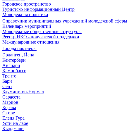
Городское пространство
Туристско-информационный Центр
Молодежная политика
Справочник муниципальных учреждений молодежной сферы
Календарь мероприятий
Молодежные общественные структуры
Реестр НКО - получателей поддержки
Международные отношения
Города партнеры
Эрланген, Йена
Кентербери
Ангиари
Кампобассо
Тренто
Бари
Сент
Блумингтон-Нормал
Сарасота
Мэрион
Керава
Скиве
Еленя Гура
Усти-на-лабе
Кырджали