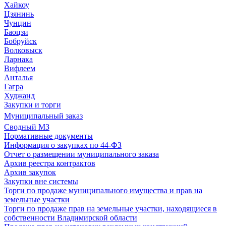
Хайкоу
Цзянинь
Чунцин
Баоцзи
Бобруйск
Волковыск
Ларнака
Вифлеем
Анталья
Гагра
Худжанд
Закупки и торги
Муниципальный заказ
Сводный МЗ
Нормативные документы
Информация о закупках по 44-ФЗ
Отчет о размещении муниципального заказа
Архив реестра контрактов
Архив закупок
Закупки вне системы
Торги по продаже муниципального имущества и прав на
земельные участки
Торги по продаже прав на земельные участки, находящиеся в
собственности Владимирской области