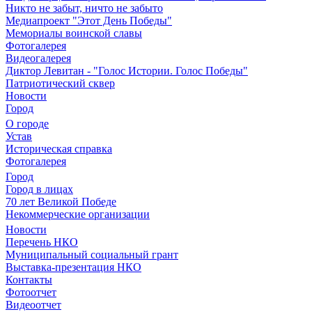
Никто не забыт, ничто не забыто
Медиапроект "Этот День Победы"
Мемориалы воинской славы
Фотогалерея
Видеогалерея
Диктор Левитан - "Голос Истории. Голос Победы"
Патриотический сквер
Новости
Город
О городе
Устав
Историческая справка
Фотогалерея
Город
Город в лицах
70 лет Великой Победе
Некоммерческие организации
Новости
Перечень НКО
Муниципальный социальный грант
Выставка-презентация НКО
Контакты
Фотоотчет
Видеоотчет