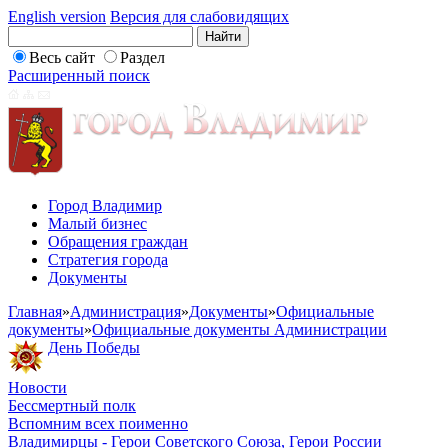
English version
Версия для слабовидящих
Весь сайт
Раздел
Расширенный поиск
Город Владимир
Малый бизнес
Обращения граждан
Стратегия города
Документы
Главная
»
Администрация
»
Документы
»
Официальные
документы
»
Официальные документы Администрации
День Победы
Новости
Бессмертный полк
Вспомним всех поименно
Владимирцы - Герои Советского Союза, Герои России