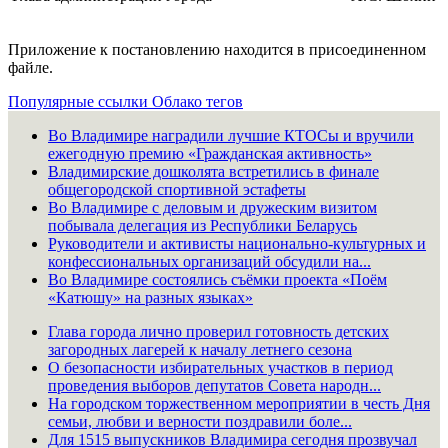
Приложение к постановлению находится в присоединенном
файле.
Популярные ссылки
Облако тегов
Во Владимире наградили лучшие КТОСы и вручили
ежегодную премию «Гражданская активность»
Владимирские дошколята встретились в финале
общегородской спортивной эстафеты
Во Владимире с деловым и дружеским визитом
побывала делегация из Республики Беларусь
Руководители и активисты национально-культурных и
конфессиональных организаций обсудили на...
Во Владимире состоялись съёмки проекта «Поём
«Катюшу» на разных языках»
Глава города лично проверил готовность детских
загородных лагерей к началу летнего сезона
О безопасности избирательных участков в период
проведения выборов депутатов Совета народн...
На городском торжественном мероприятии в честь Дня
семьи, любви и верности поздравили боле...
Для 1515 выпускников Владимира сегодня прозвучал