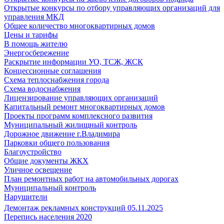
Открытые конкурсы по отбору управляющих организаций для
управления МКД
Общее количество многоквартирных домов
Цены и тарифы
В помощь жителю
Энергосбережение
Раскрытие информации УО, ТСЖ, ЖСК
Концессионные соглашения
Схема теплоснабжения города
Схема водоснабжения
Лицензирование управляющих организаций
Капитальный ремонт многоквартирных домов
Проекты программ комплексного развития
Муниципальный жилищный контроль
Дорожное движение г.Владимира
Парковки общего пользования
Благоустройство
Общие документы ЖКХ
Уличное освещение
План ремонтных работ на автомобильных дорогах
Муниципальный контроль
Нарушители
Демонтаж рекламных конструкций 05.11.2025
Перепись населения 2020