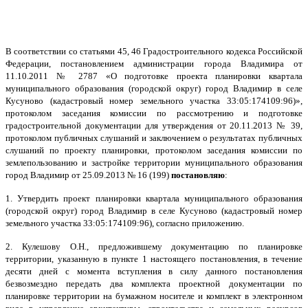
В соответствии со статьями 45, 46 Градостроительного кодекса Российской
Федерации, постановлением администрации города Владимира от
11.10.2011 № 2787 «О подготовке проекта планировки квартала
муниципального образования (городской округ) город Владимир в селе
Кусуново (кадастровый номер земельного участка 33:05:174109:96)»,
протоколом заседания комиссии по рассмотрению и подготовке
градостроительной документации для утверждения от 20.11.2013 № 39,
протоколом публичных слушаний и заключением о результатах публичных
слушаний по проекту планировки, протоколом заседания комиссии по
землепользованию и застройке территории муниципального образования
город Владимир от 25.09.2013 № 16 (199)
постановляю
:
1. Утвердить проект планировки квартала муниципального образования
(городской округ) город Владимир в селе Кусуново (кадастровый номер
земельного участка 33:05:174109:96),
согласно приложению.
2.
Кулешову О.Н.
, предложившему документацию по планировке
территории, указанную в пункте 1 настоящего постановления, в течение
десяти дней с момента вступления в силу данного постановления
безвозмездно передать два комплекта проектной документации по
планировке территории на бумажном носителе и комплект в электронном