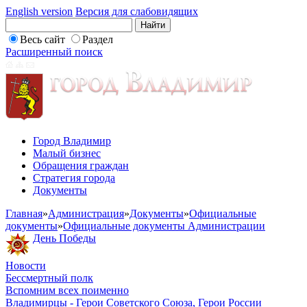
English version
Версия для слабовидящих
Весь сайт
Раздел
Расширенный поиск
Город Владимир
Малый бизнес
Обращения граждан
Стратегия города
Документы
Главная
»
Администрация
»
Документы
»
Официальные
документы
»
Официальные документы Администрации
День Победы
Новости
Бессмертный полк
Вспомним всех поименно
Владимирцы - Герои Советского Союза, Герои России