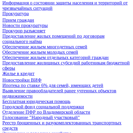
Информация о состоянии защиты населения и территорий от
чрезвычайных ситуаций
Прокуратура
Прием граждан
Новости прокуратуры
Прокурор разъясняет
Предоставление жилых помещений по договорам
социального найма
Обеспечение жильем многодетных семей
Обеспечение жильем молодых семей
Обеспечение жильем отдельных категорий граждан
Предоставление жилищных субсидий работникам бюджетной
сферы
Жилье в кредит
Новостройки ВИФ
Ипотека по ставке 6% для семей, имеющих детей
Выявление правообладателей ранее учтенных объектов
недвижимости
Бесплатная юридическая помощь
Городской фонд социальной поддержки
Отделение ПФР по Владимирской области
Голосование "Народный участковый"
Реестр брошенных и разукомплектованных транспортных
средств