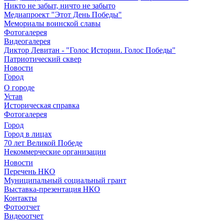
Никто не забыт, ничто не забыто
Медиапроект "Этот День Победы"
Мемориалы воинской славы
Фотогалерея
Видеогалерея
Диктор Левитан - "Голос Истории. Голос Победы"
Патриотический сквер
Новости
Город
О городе
Устав
Историческая справка
Фотогалерея
Город
Город в лицах
70 лет Великой Победе
Некоммерческие организации
Новости
Перечень НКО
Муниципальный социальный грант
Выставка-презентация НКО
Контакты
Фотоотчет
Видеоотчет