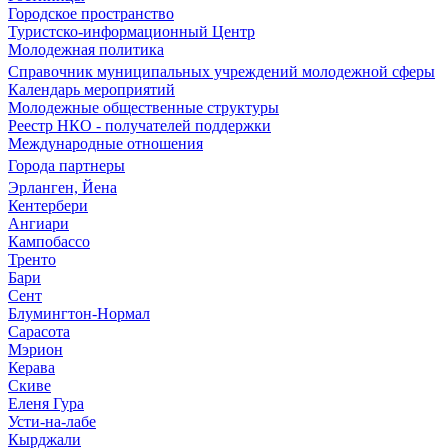
Городское пространство
Туристско-информационный Центр
Молодежная политика
Справочник муниципальных учреждений молодежной сферы
Календарь мероприятий
Молодежные общественные структуры
Реестр НКО - получателей поддержки
Международные отношения
Города партнеры
Эрланген, Йена
Кентербери
Ангиари
Кампобассо
Тренто
Бари
Сент
Блумингтон-Нормал
Сарасота
Мэрион
Керава
Скиве
Еленя Гура
Усти-на-лабе
Кырджали