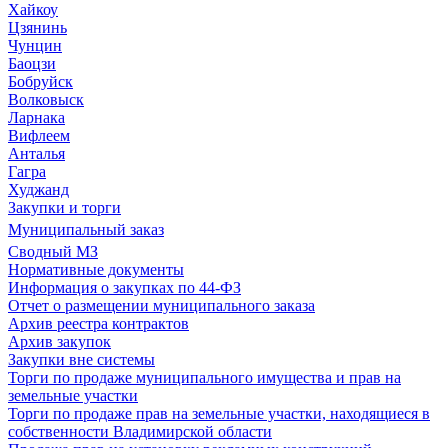
Хайкоу
Цзянинь
Чунцин
Баоцзи
Бобруйск
Волковыск
Ларнака
Вифлеем
Анталья
Гагра
Худжанд
Закупки и торги
Муниципальный заказ
Сводный МЗ
Нормативные документы
Информация о закупках по 44-ФЗ
Отчет о размещении муниципального заказа
Архив реестра контрактов
Архив закупок
Закупки вне системы
Торги по продаже муниципального имущества и прав на
земельные участки
Торги по продаже прав на земельные участки, находящиеся в
собственности Владимирской области