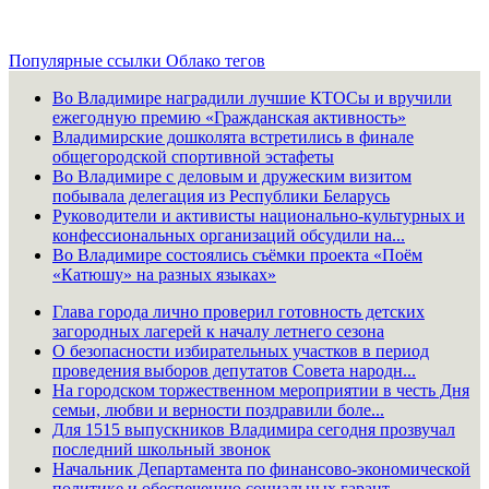
Популярные ссылки
Облако тегов
Во Владимире наградили лучшие КТОСы и вручили
ежегодную премию «Гражданская активность»
Владимирские дошколята встретились в финале
общегородской спортивной эстафеты
Во Владимире с деловым и дружеским визитом
побывала делегация из Республики Беларусь
Руководители и активисты национально-культурных и
конфессиональных организаций обсудили на...
Во Владимире состоялись съёмки проекта «Поём
«Катюшу» на разных языках»
Глава города лично проверил готовность детских
загородных лагерей к началу летнего сезона
О безопасности избирательных участков в период
проведения выборов депутатов Совета народн...
На городском торжественном мероприятии в честь Дня
семьи, любви и верности поздравили боле...
Для 1515 выпускников Владимира сегодня прозвучал
последний школьный звонок
Начальник Департамента по финансово-экономической
политике и обеспечению социальных гарант...