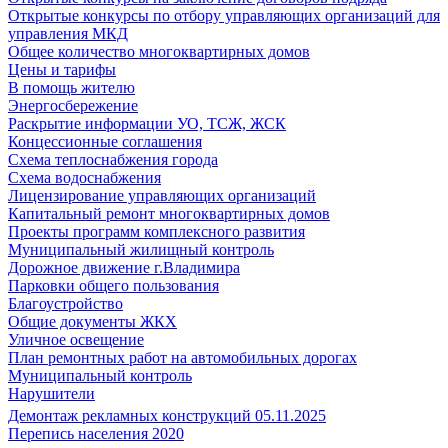
Открытые конкурсы по отбору управляющих организаций для
управления МКД
Общее количество многоквартирных домов
Цены и тарифы
В помощь жителю
Энергосбережение
Раскрытие информации УО, ТСЖ, ЖСК
Концессионные соглашения
Схема теплоснабжения города
Схема водоснабжения
Лицензирование управляющих организаций
Капитальный ремонт многоквартирных домов
Проекты программ комплексного развития
Муниципальный жилищный контроль
Дорожное движение г.Владимира
Парковки общего пользования
Благоустройство
Общие документы ЖКХ
Уличное освещение
План ремонтных работ на автомобильных дорогах
Муниципальный контроль
Нарушители
Демонтаж рекламных конструкций 05.11.2025
Перепись населения 2020