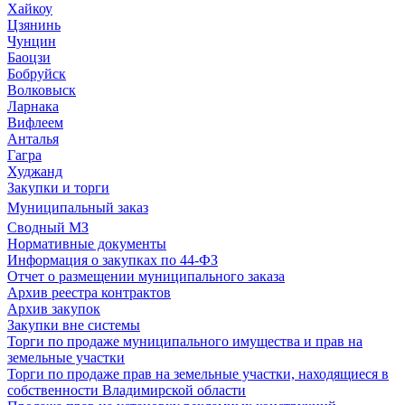
Хайкоу
Цзянинь
Чунцин
Баоцзи
Бобруйск
Волковыск
Ларнака
Вифлеем
Анталья
Гагра
Худжанд
Закупки и торги
Муниципальный заказ
Сводный МЗ
Нормативные документы
Информация о закупках по 44-ФЗ
Отчет о размещении муниципального заказа
Архив реестра контрактов
Архив закупок
Закупки вне системы
Торги по продаже муниципального имущества и прав на
земельные участки
Торги по продаже прав на земельные участки, находящиеся в
собственности Владимирской области