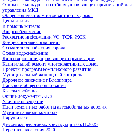
Открытые конкурсы по отбору управляющих организаций для
управления МКД
Общее количество многоквартирных домов
Цены и тарифы
В помощь жителю
Энергосбережение
Раскрытие информации УО, ТСЖ, ЖСК
Концессионные соглашения
Схема теплоснабжения города
Схема водоснабжения
Лицензирование управляющих организаций
Капитальный ремонт многоквартирных домов
Проекты программ комплексного развития
Муниципальный жилищный контроль
Дорожное движение г.Владимира
Парковки общего пользования
Благоустройство
Общие документы ЖКХ
Уличное освещение
План ремонтных работ на автомобильных дорогах
Муниципальный контроль
Нарушители
Демонтаж рекламных конструкций 05.11.2025
Перепись населения 2020