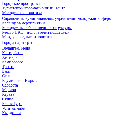
Городское пространство
Туристско-информационный Центр
Молодежная политика
Справочник муниципальных учреждений молодежной сферы
Календарь мероприятий
Молодежные общественные структуры
Реестр НКО - получателей поддержки
Международные отношения
Города партнеры
Эрланген, Йена
Кентербери
Ангиари
Кампобассо
Тренто
Бари
Сент
Блумингтон-Нормал
Сарасота
Мэрион
Керава
Скиве
Еленя Гура
Усти-на-лабе
Кырджали