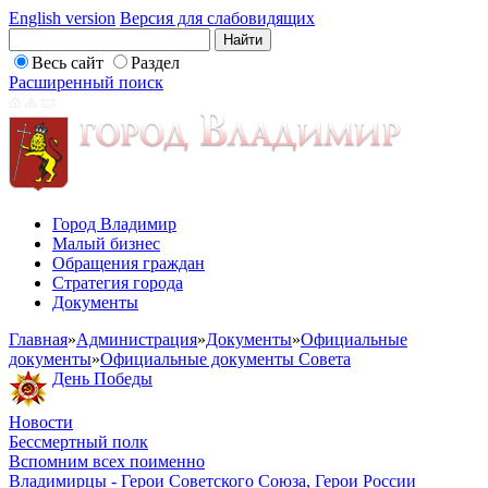
English version
Версия для слабовидящих
Весь сайт
Раздел
Расширенный поиск
Город Владимир
Малый бизнес
Обращения граждан
Стратегия города
Документы
Главная
»
Администрация
»
Документы
»
Официальные
документы
»
Официальные документы Совета
День Победы
Новости
Бессмертный полк
Вспомним всех поименно
Владимирцы - Герои Советского Союза, Герои России