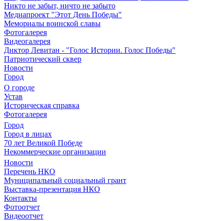
Никто не забыт, ничто не забыто
Медиапроект "Этот День Победы"
Мемориалы воинской славы
Фотогалерея
Видеогалерея
Диктор Левитан - "Голос Истории. Голос Победы"
Патриотический сквер
Новости
Город
О городе
Устав
Историческая справка
Фотогалерея
Город
Город в лицах
70 лет Великой Победе
Некоммерческие организации
Новости
Перечень НКО
Муниципальный социальный грант
Выставка-презентация НКО
Контакты
Фотоотчет
Видеоотчет