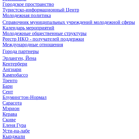
Городское пространство
Туристско-информационный Центр
Молодежная политика
Справочник муниципальных учреждений молодежной сферы
Календарь мероприятий
Молодежные общественные структуры
Реестр НКО - получателей поддержки
Международные отношения
Города партнеры
Эрланген, Йена
Кентербери
Ангиари
Кампобассо
Тренто
Бари
Сент
Блумингтон-Нормал
Сарасота
Мэрион
Керава
Скиве
Еленя Гура
Усти-на-лабе
Кырджали