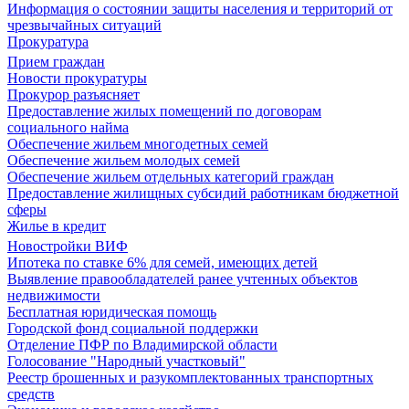
Информация о состоянии защиты населения и территорий от
чрезвычайных ситуаций
Прокуратура
Прием граждан
Новости прокуратуры
Прокурор разъясняет
Предоставление жилых помещений по договорам
социального найма
Обеспечение жильем многодетных семей
Обеспечение жильем молодых семей
Обеспечение жильем отдельных категорий граждан
Предоставление жилищных субсидий работникам бюджетной
сферы
Жилье в кредит
Новостройки ВИФ
Ипотека по ставке 6% для семей, имеющих детей
Выявление правообладателей ранее учтенных объектов
недвижимости
Бесплатная юридическая помощь
Городской фонд социальной поддержки
Отделение ПФР по Владимирской области
Голосование "Народный участковый"
Реестр брошенных и разукомплектованных транспортных
средств