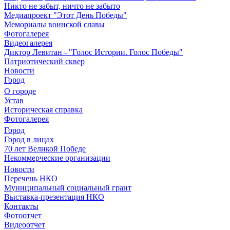
Никто не забыт, ничто не забыто
Медиапроект "Этот День Победы"
Мемориалы воинской славы
Фотогалерея
Видеогалерея
Диктор Левитан - "Голос Истории. Голос Победы"
Патриотический сквер
Новости
Город
О городе
Устав
Историческая справка
Фотогалерея
Город
Город в лицах
70 лет Великой Победе
Некоммерческие организации
Новости
Перечень НКО
Муниципальный социальный грант
Выставка-презентация НКО
Контакты
Фотоотчет
Видеоотчет