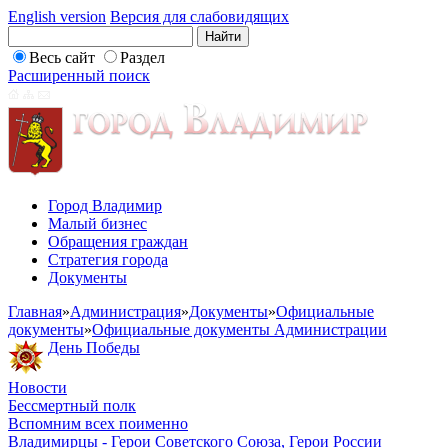
English version
Версия для слабовидящих
Весь сайт
Раздел
Расширенный поиск
Город Владимир
Малый бизнес
Обращения граждан
Стратегия города
Документы
Главная
»
Администрация
»
Документы
»
Официальные
документы
»
Официальные документы Администрации
День Победы
Новости
Бессмертный полк
Вспомним всех поименно
Владимирцы - Герои Советского Союза, Герои России