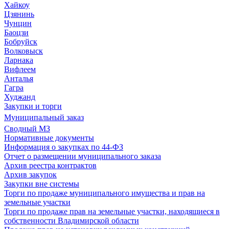
Хайкоу
Цзянинь
Чунцин
Баоцзи
Бобруйск
Волковыск
Ларнака
Вифлеем
Анталья
Гагра
Худжанд
Закупки и торги
Муниципальный заказ
Сводный МЗ
Нормативные документы
Информация о закупках по 44-ФЗ
Отчет о размещении муниципального заказа
Архив реестра контрактов
Архив закупок
Закупки вне системы
Торги по продаже муниципального имущества и прав на
земельные участки
Торги по продаже прав на земельные участки, находящиеся в
собственности Владимирской области