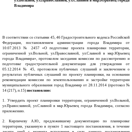
ул.Вольной,
ул.Православной, ул.Славной в мкр.Юрьевец города
Владимира
В соответствии со статьями 45, 46 Градостроительного кодекса Российской
Федерации, постановлением администрации города Владимира от
10.07.2013 № 2457 «
О подготовке проекта планировки территории,
ограниченной ул.Вольной,
ул.Православной, ул.Славной в мкр.Юрьевец
города Владимира
», протоколом заседания комиссии по рассмотрению и
подготовке градостроительной документации для утверждения от
05.12.2014 № 45, протоколом публичных слушаний и заключением о
результатах публичных слушаний по проекту планировк
и,
на основании
рекомендации комиссии по землепользованию и застройке территории
муниципального образования город Владимир от 28.11.2014
(
протокол №
14 (217), п.15)
постановляю:
1.
Утвердить
проект планировки территории, ограниченной ул.Вольной,
ул.Православной, ул.Славной в мкр.Юрьевец города Владимира
,
согласно
приложению.
2.
Кирпичеву
А.Ю., предложившему документацию по планировке
территории, указанную в пункте 1 настоящего постановления, в течение
десяти дней с момента вступления в силу данного постановления