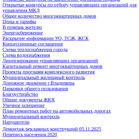
Открытые конкурсы по отбору управляющих организаций для
управления МКД
Общее количество многоквартирных домов
Цены и тарифы
В помощь жителю
Энергосбережение
Раскрытие информации УО, ТСЖ, ЖСК
Концессионные соглашения
Схема теплоснабжения города
Схема водоснабжения
Лицензирование управляющих организаций
Капитальный ремонт многоквартирных домов
Проекты программ комплексного развития
Муниципальный жилищный контроль
Дорожное движение г.Владимира
Парковки общего пользования
Благоустройство
Общие документы ЖКХ
Уличное освещение
План ремонтных работ на автомобильных дорогах
Муниципальный контроль
Нарушители
Демонтаж рекламных конструкций 05.11.2025
Перепись населения 2020