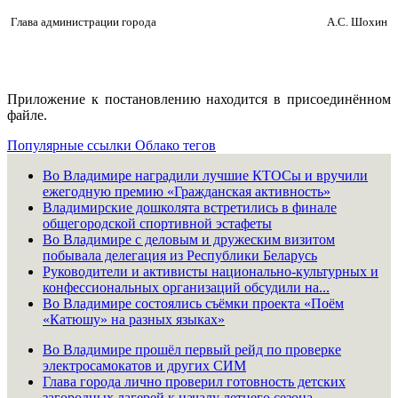
Глава администрации города
А.С. Шохин
Приложение к постановлению находится в присоединённом
файле.
Популярные ссылки
Облако тегов
Во Владимире наградили лучшие КТОСы и вручили
ежегодную премию «Гражданская активность»
Владимирские дошколята встретились в финале
общегородской спортивной эстафеты
Во Владимире с деловым и дружеским визитом
побывала делегация из Республики Беларусь
Руководители и активисты национально-культурных и
конфессиональных организаций обсудили на...
Во Владимире состоялись съёмки проекта «Поём
«Катюшу» на разных языках»
Во Владимире прошёл первый рейд по проверке
электросамокатов и других СИМ
Глава города лично проверил готовность детских
загородных лагерей к началу летнего сезона