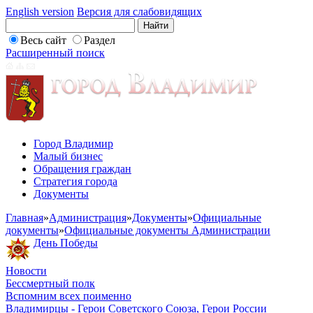
English version
Версия для слабовидящих
Весь сайт
Раздел
Расширенный поиск
Город Владимир
Малый бизнес
Обращения граждан
Стратегия города
Документы
Главная
»
Администрация
»
Документы
»
Официальные
документы
»
Официальные документы Администрации
День Победы
Новости
Бессмертный полк
Вспомним всех поименно
Владимирцы - Герои Советского Союза, Герои России