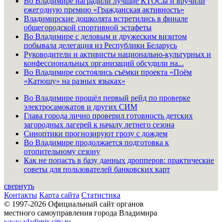
Во Владимире наградили лучшие КТОСы и вручили
ежегодную премию «Гражданская активность»
Владимирские дошколята встретились в финале
общегородской спортивной эстафеты
Во Владимире с деловым и дружеским визитом
побывала делегация из Республики Беларусь
Руководители и активисты национально-культурных и
конфессиональных организаций обсудили на...
Во Владимире состоялись съёмки проекта «Поём
«Катюшу» на разных языках»
Во Владимире прошёл первый рейд по проверке
электросамокатов и других СИМ
Глава города лично проверил готовность детских
загородных лагерей к началу летнего сезона
Синоптики прогнозируют грозу с дождем
Во Владимире продолжается подготовка к
отопительному сезону
Как не попасть в базу данных дропперов: практические
советы для пользователей банковских карт
свернуть
Контакты
Карта сайта
Статистика
© 1997-2026 Официальный сайт органов
местного самоуправления города Владимира
www.vladimir-city.ru