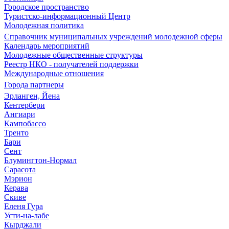
Городское пространство
Туристско-информационный Центр
Молодежная политика
Справочник муниципальных учреждений молодежной сферы
Календарь мероприятий
Молодежные общественные структуры
Реестр НКО - получателей поддержки
Международные отношения
Города партнеры
Эрланген, Йена
Кентербери
Ангиари
Кампобассо
Тренто
Бари
Сент
Блумингтон-Нормал
Сарасота
Мэрион
Керава
Скиве
Еленя Гура
Усти-на-лабе
Кырджали