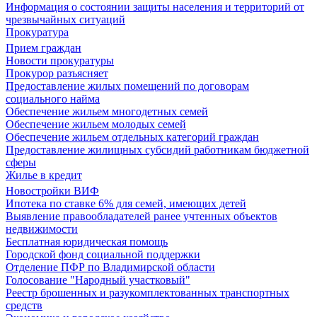
Информация о состоянии защиты населения и территорий от
чрезвычайных ситуаций
Прокуратура
Прием граждан
Новости прокуратуры
Прокурор разъясняет
Предоставление жилых помещений по договорам
социального найма
Обеспечение жильем многодетных семей
Обеспечение жильем молодых семей
Обеспечение жильем отдельных категорий граждан
Предоставление жилищных субсидий работникам бюджетной
сферы
Жилье в кредит
Новостройки ВИФ
Ипотека по ставке 6% для семей, имеющих детей
Выявление правообладателей ранее учтенных объектов
недвижимости
Бесплатная юридическая помощь
Городской фонд социальной поддержки
Отделение ПФР по Владимирской области
Голосование "Народный участковый"
Реестр брошенных и разукомплектованных транспортных
средств