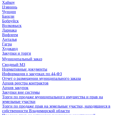
Хайкоу
Цзянинь
Чунцин
Баоцзи
Бобруйск
Волковыск
Ларнака
Вифлеем
Анталья
Гагра
Худжанд
Закупки и торги
Муниципальный заказ
Сводный МЗ
Нормативные документы
Информация о закупках по 44-ФЗ
Отчет о размещении муниципального заказа
Архив реестра контрактов
Архив закупок
Закупки вне системы
Торги по продаже муниципального имущества и прав на
земельные участки
Торги по продаже прав на земельные участки, находящиеся в
собственности Владимирской области