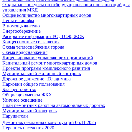
Открытые конкурсы по отбору управляющих организаций для
управления МКД
Общее количество многоквартирных домов
Цены и тарифы
В помощь жителю
Энергосбережение
Раскрытие информации УО, ТСЖ, ЖСК
Концессионные соглашения
Схема теплоснабжения города
Схема водоснабжения
Лицензирование управляющих организаций
Капитальный ремонт многоквартирных домов
Проекты программ комплексного развития
Муниципальный жилищный контроль
Дорожное движение г.Владимира
Парковки общего пользования
Благоустройство
Общие документы ЖКХ
Уличное освещение
План ремонтных работ на автомобильных дорогах
Муниципальный контроль
Нарушители
Демонтаж рекламных конструкций 05.11.2025
Перепись населения 2020