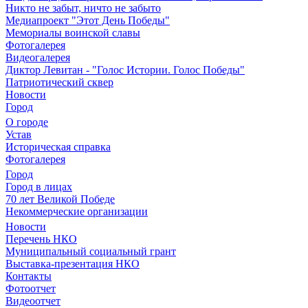
Никто не забыт, ничто не забыто
Медиапроект "Этот День Победы"
Мемориалы воинской славы
Фотогалерея
Видеогалерея
Диктор Левитан - "Голос Истории. Голос Победы"
Патриотический сквер
Новости
Город
О городе
Устав
Историческая справка
Фотогалерея
Город
Город в лицах
70 лет Великой Победе
Некоммерческие организации
Новости
Перечень НКО
Муниципальный социальный грант
Выставка-презентация НКО
Контакты
Фотоотчет
Видеоотчет