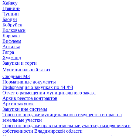
Хайкоу
Цзянинь
Чунцин
Баоцзи
Бобруйск
Волковыск
Ларнака
Вифлеем
Анталья
Гагра
Худжанд
Закупки и торги
Муниципальный заказ
Сводный МЗ
Нормативные документы
Информация о закупках по 44-ФЗ
Отчет о размещении муниципального заказа
Архив реестра контрактов
Архив закупок
Закупки вне системы
Торги по продаже муниципального имущества и прав на
земельные участки
Торги по продаже прав на земельные участки, находящиеся в
собственности Владимирской области