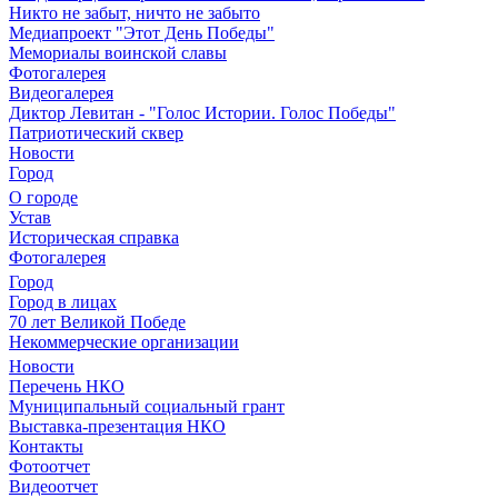
Никто не забыт, ничто не забыто
Медиапроект "Этот День Победы"
Мемориалы воинской славы
Фотогалерея
Видеогалерея
Диктор Левитан - "Голос Истории. Голос Победы"
Патриотический сквер
Новости
Город
О городе
Устав
Историческая справка
Фотогалерея
Город
Город в лицах
70 лет Великой Победе
Некоммерческие организации
Новости
Перечень НКО
Муниципальный социальный грант
Выставка-презентация НКО
Контакты
Фотоотчет
Видеоотчет