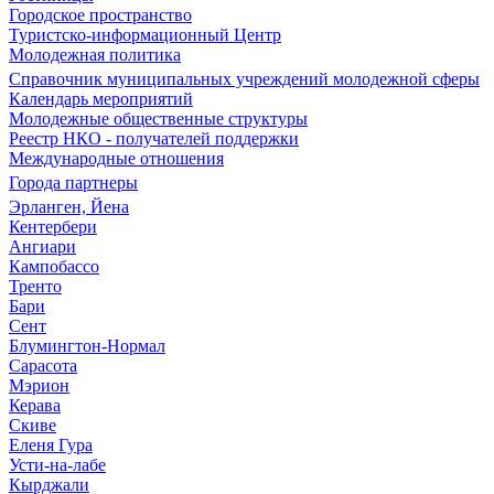
Городское пространство
Туристско-информационный Центр
Молодежная политика
Справочник муниципальных учреждений молодежной сферы
Календарь мероприятий
Молодежные общественные структуры
Реестр НКО - получателей поддержки
Международные отношения
Города партнеры
Эрланген, Йена
Кентербери
Ангиари
Кампобассо
Тренто
Бари
Сент
Блумингтон-Нормал
Сарасота
Мэрион
Керава
Скиве
Еленя Гура
Усти-на-лабе
Кырджали