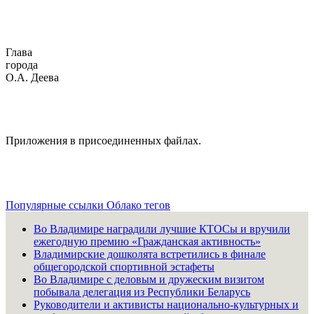
Глава
горо
О.А. Деева
Приложения в присоединенных файлах.
Популярные ссылки
Облако тегов
Во Владимире наградили лучшие КТОСы и вручили
ежегодную премию «Гражданская активность»
Владимирские дошколята встретились в финале
общегородской спортивной эстафеты
Во Владимире с деловым и дружеским визитом
побывала делегация из Республики Беларусь
Руководители и активисты национально-культурных и