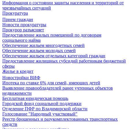
Информация о состоянии защиты населения и территорий от
чрезвычайных ситуаций
Прокуратура
Прием граждан
Новости прокуратуры
Прокурор разъясняет
Предоставление жилых помещений по договорам
социального найма
Обеспечение жильем многодетных семей
Обеспечение жильем молодых семей
Обеспечение жильем отдельных категорий граждан
Предоставление жилищных субсидий работникам бюджетной
сферы
Жилье в кредит
Новостройки ВИФ
Ипотека по ставке 6% для семей, имеющих детей
Выявление правообладателей ранее учтенных объектов
недвижимости
Бесплатная юридическая помощь
Городской фонд социальной поддержки
Отделение ПФР по Владимирской области
Голосование "Народный участковый"
Реестр брошенных и разукомплектованных транспортных
средств