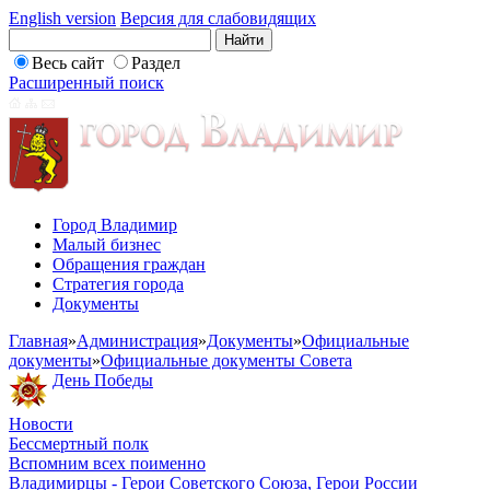
English version
Версия для слабовидящих
Весь сайт
Раздел
Расширенный поиск
Город Владимир
Малый бизнес
Обращения граждан
Стратегия города
Документы
Главная
»
Администрация
»
Документы
»
Официальные
документы
»
Официальные документы Совета
День Победы
Новости
Бессмертный полк
Вспомним всех поименно
Владимирцы - Герои Советского Союза, Герои России