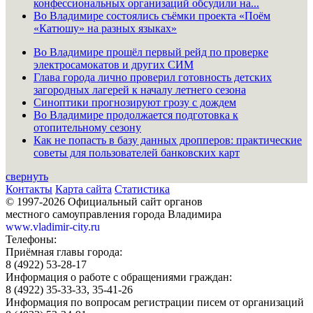
конфессиональных организаций обсудили на...
Во Владимире состоялись съёмки проекта «Поём
«Катюшу» на разных языках»
Во Владимире прошёл первый рейд по проверке
электросамокатов и других СИМ
Глава города лично проверил готовность детских
загородных лагерей к началу летнего сезона
Синоптики прогнозируют грозу с дождем
Во Владимире продолжается подготовка к
отопительному сезону
Как не попасть в базу данных дропперов: практические
советы для пользователей банковских карт
свернуть
Контакты
Карта сайта
Статистика
© 1997-2026 Официальный сайт органов
местного самоуправления города Владимира
www.vladimir-city.ru
Телефоны:
Приёмная главы города:
8 (4922) 53-28-17
Информация о работе с обращениями граждан:
8 (4922) 35-33-33, 35-41-26
Информация по вопросам регистрации писем от организаций