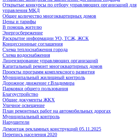
Открытые конкурсы по отбору управляющих организаций для
управления МКД
Общее количество многоквартирных домов
Цены и тарифы
В помощь жителю
Энергосбережение
Раскрытие информации УО, ТСЖ, ЖСК
Концессионные соглашения
Схема теплоснабжения города
Схема водоснабжения
Лицензирование управляющих организаций
Капитальный ремонт многоквартирных домов
Проекты программ комплексного развития
Муниципальный жилищный контроль
Дорожное движение г.Владимира
Парковки общего пользования
Благоустройство
Общие документы ЖКХ
Уличное освещение
План ремонтных работ на автомобильных дорогах
Муниципальный контроль
Нарушители
Демонтаж рекламных конструкций 05.11.2025
Перепись населения 2020