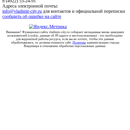
8 (4922) 53-24-91
Адреса электронной почты:
info@vladimir-city.ru
для контактов и официальной переписки
сообщить об ошибке на сайте
Внимание! Функционал сайта vladimir-city.ru собирает метаданные вновь зашедших
пользователей (cookie, данные об IP-адресе и местоположении) - это необходимо
для корректной работы ресурса, если вы не хотите, чтобы эти данные
обрабатывались, то должны покинуть сайт.
Политика
администрации города
Владимира в отношении обработки персональных данных.