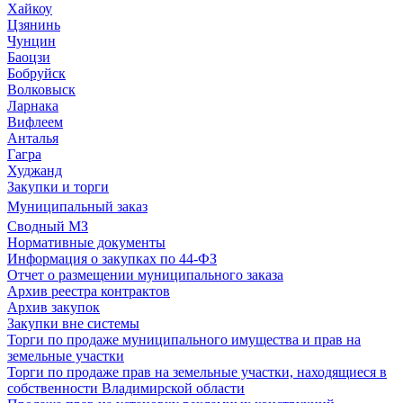
Хайкоу
Цзянинь
Чунцин
Баоцзи
Бобруйск
Волковыск
Ларнака
Вифлеем
Анталья
Гагра
Худжанд
Закупки и торги
Муниципальный заказ
Сводный МЗ
Нормативные документы
Информация о закупках по 44-ФЗ
Отчет о размещении муниципального заказа
Архив реестра контрактов
Архив закупок
Закупки вне системы
Торги по продаже муниципального имущества и прав на
земельные участки
Торги по продаже прав на земельные участки, находящиеся в
собственности Владимирской области