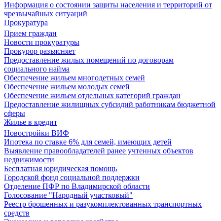
Информация о состоянии защиты населения и территорий от
чрезвычайных ситуаций
Прокуратура
Прием граждан
Новости прокуратуры
Прокурор разъясняет
Предоставление жилых помещений по договорам
социального найма
Обеспечение жильем многодетных семей
Обеспечение жильем молодых семей
Обеспечение жильем отдельных категорий граждан
Предоставление жилищных субсидий работникам бюджетной
сферы
Жилье в кредит
Новостройки ВИФ
Ипотека по ставке 6% для семей, имеющих детей
Выявление правообладателей ранее учтенных объектов
недвижимости
Бесплатная юридическая помощь
Городской фонд социальной поддержки
Отделение ПФР по Владимирской области
Голосование "Народный участковый"
Реестр брошенных и разукомплектованных транспортных
средств