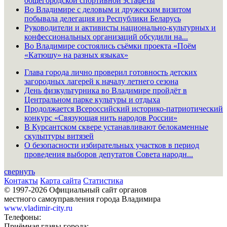
общегородской спортивной эстафеты
Во Владимире с деловым и дружеским визитом
побывала делегация из Республики Беларусь
Руководители и активисты национально-культурных и
конфессиональных организаций обсудили на...
Во Владимире состоялись съёмки проекта «Поём
«Катюшу» на разных языках»
Глава города лично проверил готовность детских
загородных лагерей к началу летнего сезона
День физкультурника во Владимире пройдёт в
Центральном парке культуры и отдыха
Продолжается Всероссийский историко-патриотический
конкурс «Связующая нить народов России»
В Курсантском сквере устанавливают белокаменные
скульптуры витязей
О безопасности избирательных участков в период
проведения выборов депутатов Совета народн...
свернуть
Контакты
Карта сайта
Статистика
© 1997-2026 Официальный сайт органов
местного самоуправления города Владимира
www.vladimir-city.ru
Телефоны:
Приёмная главы города: