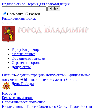
English version
Версия для слабовидящих
Весь сайт
Раздел
Расширенный поиск
Город Владимир
Малый бизнес
Обращения граждан
Стратегия города
Документы
Главная
»
Администрация
»
Документы
»
Официальные
документы
»
Официальные документы Совета
День Победы
Новости
Бессмертный полк
Вспомним всех поименно
Владимирцы - Герои Советского Союза, Герои России