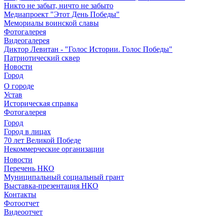
Никто не забыт, ничто не забыто
Медиапроект "Этот День Победы"
Мемориалы воинской славы
Фотогалерея
Видеогалерея
Диктор Левитан - "Голос Истории. Голос Победы"
Патриотический сквер
Новости
Город
О городе
Устав
Историческая справка
Фотогалерея
Город
Город в лицах
70 лет Великой Победе
Некоммерческие организации
Новости
Перечень НКО
Муниципальный социальный грант
Выставка-презентация НКО
Контакты
Фотоотчет
Видеоотчет