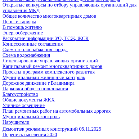
Открытые конкурсы по отбору управляющих организаций для
управления МКД
Общее количество многоквартирных домов
Цены и тарифы
В помощь жителю
Энергосбережение
Раскрытие информации УО, ТСЖ, ЖСК
Концессионные соглашения
Схема теплоснабжения города
Схема водоснабжения
Лицензирование управляющих организаций
Капитальный ремонт многоквартирных домов
Проекты программ комплексного развития
Муниципальный жилищный контроль
Дорожное движение г.Владимира
Парковки общего пользования
Благоустройство
Общие документы ЖКХ
Уличное освещение
План ремонтных работ на автомобильных дорогах
Муниципальный контроль
Нарушители
Демонтаж рекламных конструкций 05.11.2025
Перепись населения 2020