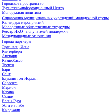
Городское пространство
Туристско-информационный Центр
Молодежная политика
Справочник муниципальных учреждений молодежной сферы
Календарь мероприятий
Молодежные общественные структуры
Реестр НКО - получателей поддержки
Международные отношения
Города партнеры
Эрланген, Йена
Кентербери
Ангиари
Кампобассо
Тренто
Бари
Сент
Блумингтон-Нормал
Сарасота
Мэрион
Керава
Скиве
Еленя Гура
Усти-на-лабе
Кырджали