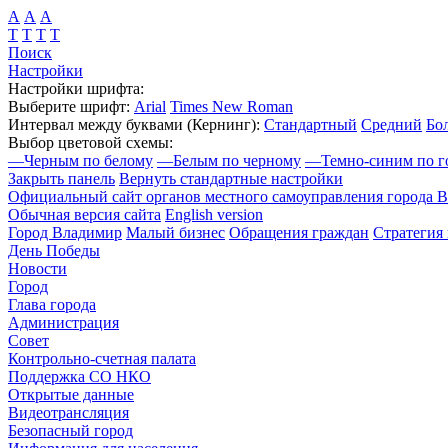
А
А
А
Т
Т
Т
Т
Поиск
Настройки
Настройки шрифта:
Выберите шрифт:
Arial
Times New Roman
Интервал между буквами
(Кернинг)
:
Стандартный
Средний
Бо
Выбор цветовой схемы:
—
Черным по белому
—
Белым по черному
—
Темно-синим по г
Закрыть панель
Вернуть стандартные настройки
Официальный сайт органов местного самоуправления города 
Обычная версия сайта
English version
Город Владимир
Малый бизнес
Обращения граждан
Стратегия 
День Победы
Новости
Город
Глава города
Администрация
Совет
Контрольно-счетная палата
Поддержка СО НКО
Открытые данные
Видеотрансляция
Безопасный город