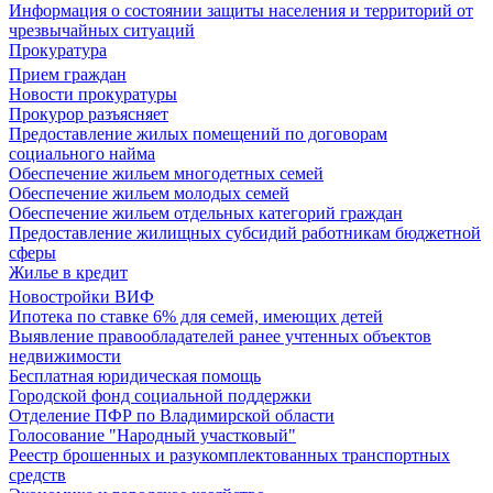
Информация о состоянии защиты населения и территорий от
чрезвычайных ситуаций
Прокуратура
Прием граждан
Новости прокуратуры
Прокурор разъясняет
Предоставление жилых помещений по договорам
социального найма
Обеспечение жильем многодетных семей
Обеспечение жильем молодых семей
Обеспечение жильем отдельных категорий граждан
Предоставление жилищных субсидий работникам бюджетной
сферы
Жилье в кредит
Новостройки ВИФ
Ипотека по ставке 6% для семей, имеющих детей
Выявление правообладателей ранее учтенных объектов
недвижимости
Бесплатная юридическая помощь
Городской фонд социальной поддержки
Отделение ПФР по Владимирской области
Голосование "Народный участковый"
Реестр брошенных и разукомплектованных транспортных
средств