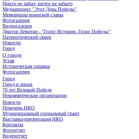
Никто не забыт, ничто не забыто
Медиапроект "Этот День Победы"
Мемориалы воинской славы
Фотогалерея
Видеогалерея
Диктор Левитан - "Голос Истории. Голос Победы"
Патриотический сквер
Новости
Город
О городе
Устав
Историческая справка
Фотогалерея
Город
Город в лицах
70 лет Великой Победе
Некоммерческие организации
Новости
Перечень НКО
Муниципальный социальный грант
Выставка-презентация НКО
Контакты
Фотоотчет
Видеоотчет