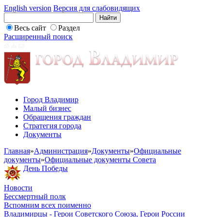
English version
Версия для слабовидящих
Весь сайт
Раздел
Расширенный поиск
Город Владимир
Малый бизнес
Обращения граждан
Стратегия города
Документы
Главная
»
Администрация
»
Документы
»
Официальные
документы
»
Официальные документы Совета
День Победы
Новости
Бессмертный полк
Вспомним всех поименно
Владимирцы - Герои Советского Союза, Герои России