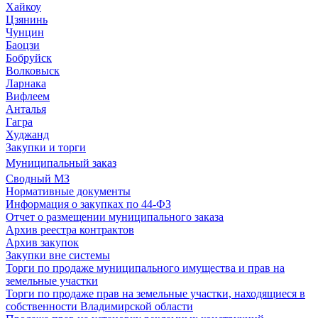
Хайкоу
Цзянинь
Чунцин
Баоцзи
Бобруйск
Волковыск
Ларнака
Вифлеем
Анталья
Гагра
Худжанд
Закупки и торги
Муниципальный заказ
Сводный МЗ
Нормативные документы
Информация о закупках по 44-ФЗ
Отчет о размещении муниципального заказа
Архив реестра контрактов
Архив закупок
Закупки вне системы
Торги по продаже муниципального имущества и прав на
земельные участки
Торги по продаже прав на земельные участки, находящиеся в
собственности Владимирской области