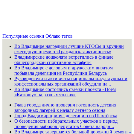
Популярные ссылки
Облако тегов
Во Владимире наградили лучшие КТОСы и вручили
ежегодную премию «Гражданская активность»
Владимирские дошколята встретились в финале
общегородской спортивной эстафеты
Во Владимире с деловым и дружеским визитом
побывала делегация из Республики Беларусь
Руководители и активисты национально-культурных и
конфессиональных организаций обсудили на...
Во Владимире состоялись съёмки проекта «Поём
«Катюшу» на разных языках»
Глава города лично проверил готовность детских
загородных лагерей к началу летнего сезона
Город Владимир принял делегацию из Шахтёрска
О безопасности избирательных участков в период
проведения выборов депутатов Совета народн...
Во Владимире завершается большой дорожный ремонт -