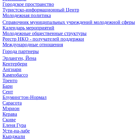
Городское пространство
Туристско-информационный Центр
Молодежная политика
Справочник муниципальных учреждений молодежной сферы
Календарь мероприятий
Молодежные общественные структуры
Реестр НКО - получателей поддержки
Международные отношения
Города партнеры
Эрланген, Йена
Кентербери
Ангиари
Кампобассо
Тренто
Бари
Сент
Блумингтон-Нормал
Сарасота
Мэрион
Керава
Скиве
Еленя Гура
Усти-на-лабе
Кырджали