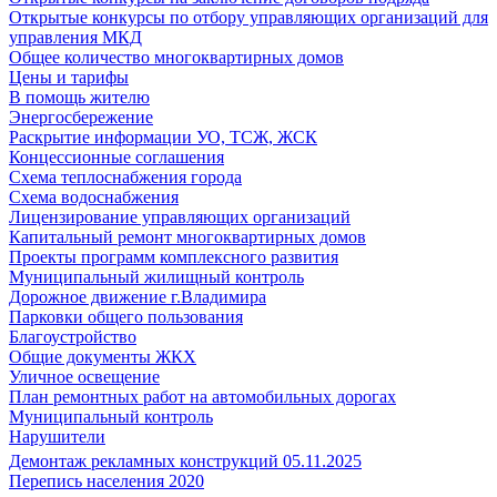
Открытые конкурсы по отбору управляющих организаций для
управления МКД
Общее количество многоквартирных домов
Цены и тарифы
В помощь жителю
Энергосбережение
Раскрытие информации УО, ТСЖ, ЖСК
Концессионные соглашения
Схема теплоснабжения города
Схема водоснабжения
Лицензирование управляющих организаций
Капитальный ремонт многоквартирных домов
Проекты программ комплексного развития
Муниципальный жилищный контроль
Дорожное движение г.Владимира
Парковки общего пользования
Благоустройство
Общие документы ЖКХ
Уличное освещение
План ремонтных работ на автомобильных дорогах
Муниципальный контроль
Нарушители
Демонтаж рекламных конструкций 05.11.2025
Перепись населения 2020