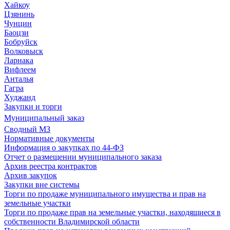
Хайкоу
Цзянинь
Чунцин
Баоцзи
Бобруйск
Волковыск
Ларнака
Вифлеем
Анталья
Гагра
Худжанд
Закупки и торги
Муниципальный заказ
Сводный МЗ
Нормативные документы
Информация о закупках по 44-ФЗ
Отчет о размещении муниципального заказа
Архив реестра контрактов
Архив закупок
Закупки вне системы
Торги по продаже муниципального имущества и прав на
земельные участки
Торги по продаже прав на земельные участки, находящиеся в
собственности Владимирской области