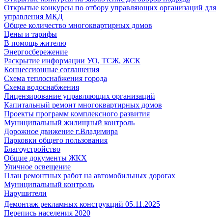
Открытые конкурсы по отбору управляющих организаций для
управления МКД
Общее количество многоквартирных домов
Цены и тарифы
В помощь жителю
Энергосбережение
Раскрытие информации УО, ТСЖ, ЖСК
Концессионные соглашения
Схема теплоснабжения города
Схема водоснабжения
Лицензирование управляющих организаций
Капитальный ремонт многоквартирных домов
Проекты программ комплексного развития
Муниципальный жилищный контроль
Дорожное движение г.Владимира
Парковки общего пользования
Благоустройство
Общие документы ЖКХ
Уличное освещение
План ремонтных работ на автомобильных дорогах
Муниципальный контроль
Нарушители
Демонтаж рекламных конструкций 05.11.2025
Перепись населения 2020