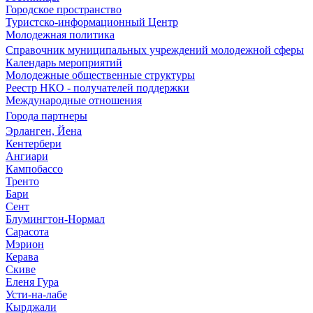
Городское пространство
Туристско-информационный Центр
Молодежная политика
Справочник муниципальных учреждений молодежной сферы
Календарь мероприятий
Молодежные общественные структуры
Реестр НКО - получателей поддержки
Международные отношения
Города партнеры
Эрланген, Йена
Кентербери
Ангиари
Кампобассо
Тренто
Бари
Сент
Блумингтон-Нормал
Сарасота
Мэрион
Керава
Скиве
Еленя Гура
Усти-на-лабе
Кырджали