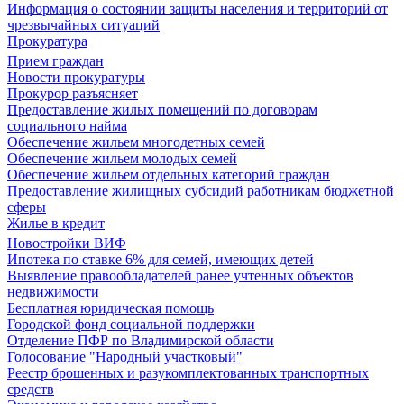
Информация о состоянии защиты населения и территорий от
чрезвычайных ситуаций
Прокуратура
Прием граждан
Новости прокуратуры
Прокурор разъясняет
Предоставление жилых помещений по договорам
социального найма
Обеспечение жильем многодетных семей
Обеспечение жильем молодых семей
Обеспечение жильем отдельных категорий граждан
Предоставление жилищных субсидий работникам бюджетной
сферы
Жилье в кредит
Новостройки ВИФ
Ипотека по ставке 6% для семей, имеющих детей
Выявление правообладателей ранее учтенных объектов
недвижимости
Бесплатная юридическая помощь
Городской фонд социальной поддержки
Отделение ПФР по Владимирской области
Голосование "Народный участковый"
Реестр брошенных и разукомплектованных транспортных
средств