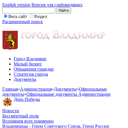
English version
Версия для слабовидящих
Весь сайт
Раздел
Расширенный поиск
Город Владимир
Малый бизнес
Обращения граждан
Стратегия города
Документы
Главная
»
Администрация
»
Документы
»
Официальные
документы
»
Официальные документы Администрации
День Победы
Новости
Бессмертный полк
Вспомним всех поименно
Владимирцы - Герои Советского Союза, Герои России