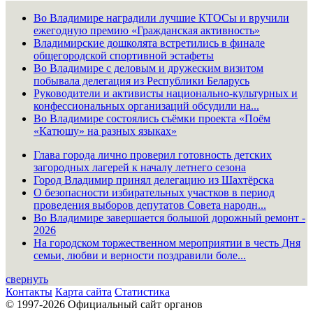
Во Владимире наградили лучшие КТОСы и вручили
ежегодную премию «Гражданская активность»
Владимирские дошколята встретились в финале
общегородской спортивной эстафеты
Во Владимире с деловым и дружеским визитом
побывала делегация из Республики Беларусь
Руководители и активисты национально-культурных и
конфессиональных организаций обсудили на...
Во Владимире состоялись съёмки проекта «Поём
«Катюшу» на разных языках»
Глава города лично проверил готовность детских
загородных лагерей к началу летнего сезона
Город Владимир принял делегацию из Шахтёрска
О безопасности избирательных участков в период
проведения выборов депутатов Совета народн...
Во Владимире завершается большой дорожный ремонт -
2026
На городском торжественном мероприятии в честь Дня
семьи, любви и верности поздравили боле...
свернуть
Контакты
Карта сайта
Статистика
© 1997-2026 Официальный сайт органов