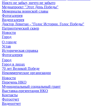
Никто не забыт, ничто не забыто
Медиапроект "Этот День Победы"
Мемориалы воинской славы
Фотогалерея
Видеогалерея
Диктор Левитан - "Голос Истории. Голос Победы"
Патриотический сквер
Новости
Город
О городе
Устав
Историческая справка
Фотогалерея
Город
Город в лицах
70 лет Великой Победе
Некоммерческие организации
Новости
Перечень НКО
Муниципальный социальный грант
Выставка-презентация НКО
Контакты
Фотоотчет
Видеоотчет