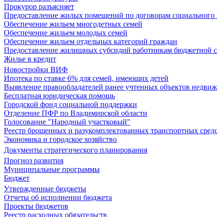
Прокурор разъясняет
Предоставление жилых помещений по договорам социального
Обеспечение жильем многодетных семей
Обеспечение жильем молодых семей
Обеспечение жильем отдельных категорий граждан
Предоставление жилищных субсидий работникам бюджетной 
Жилье в кредит
Новостройки ВИФ
Ипотека по ставке 6% для семей, имеющих детей
Выявление правообладателей ранее учтенных объектов недви
Бесплатная юридическая помощь
Городской фонд социальной поддержки
Отделение ПФР по Владимирской области
Голосование "Народный участковый"
Реестр брошенных и разукомплектованных транспортных сред
Экономика и городское хозяйство
Документы стратегического планирования
Прогноз развития
Муниципальные программы
Бюджет
Утвержденные бюджеты
Отчеты об исполнении бюджета
Проекты бюджетов
Реестр расходных обязательств