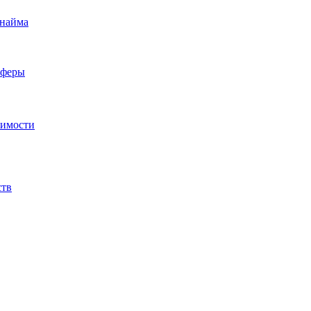
 найма
сферы
жимости
ств