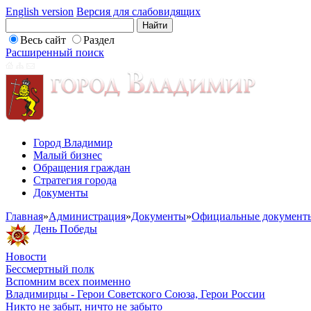
English version
Версия для слабовидящих
Весь сайт
Раздел
Расширенный поиск
Город Владимир
Малый бизнес
Обращения граждан
Стратегия города
Документы
Главная
»
Администрация
»
Документы
»
Официальные документ
День Победы
Новости
Бессмертный полк
Вспомним всех поименно
Владимирцы - Герои Советского Союза, Герои России
Никто не забыт, ничто не забыто