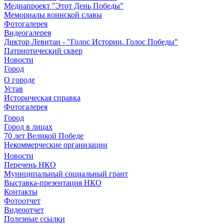
Медиапроект "Этот День Победы"
Мемориалы воинской славы
Фотогалерея
Видеогалерея
Диктор Левитан - "Голос Истории. Голос Победы"
Патриотический сквер
Новости
Город
О городе
Устав
Историческая справка
Фотогалерея
Город
Город в лицах
70 лет Великой Победе
Некоммерческие организации
Новости
Перечень НКО
Муниципальный социальный грант
Выставка-презентация НКО
Контакты
Фотоотчет
Видеоотчет
Полезные ссылки