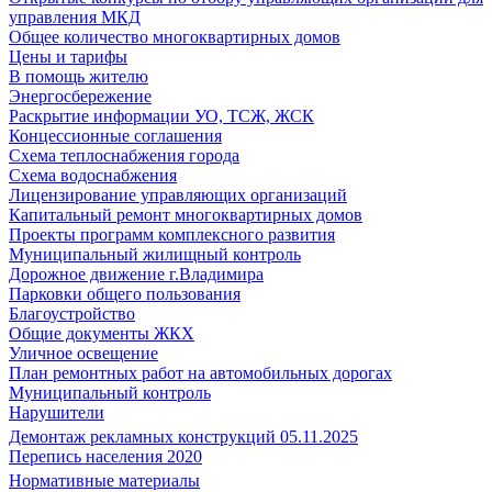
управления МКД
Общее количество многоквартирных домов
Цены и тарифы
В помощь жителю
Энергосбережение
Раскрытие информации УО, ТСЖ, ЖСК
Концессионные соглашения
Схема теплоснабжения города
Схема водоснабжения
Лицензирование управляющих организаций
Капитальный ремонт многоквартирных домов
Проекты программ комплексного развития
Муниципальный жилищный контроль
Дорожное движение г.Владимира
Парковки общего пользования
Благоустройство
Общие документы ЖКХ
Уличное освещение
План ремонтных работ на автомобильных дорогах
Муниципальный контроль
Нарушители
Демонтаж рекламных конструкций 05.11.2025
Перепись населения 2020
Нормативные материалы