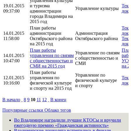
управления культуры
19.01.2015
и туризма
Текс
Управление культуры
09:37:00
администрации
доку
города Владимира на
2015 год
План работы
Текс
14.01.2015
администрации
Администрация
доку
11:58:00
Октябрьского района
Октябрьского района
Текс
на 2015 год
доку
План работы
Пла
Управление по связям
14.01.2015
управления по связям
раб
с общественностью и
10:47:00
с общественностью и
УС
СМИ
СМИ на 2015 год
на 2
План работы
Управление по
12.01.2015
управления по
Текс
физической культуре
10:16:00
физической культуре
доку
и спорту
и спорту на 2015 год
В начало
8
9
10
11
12
В конец
Популярные ссылки
Облако тегов
Во Владимире наградили лучшие КТОСы и вручили
ежегодную премию «Гражданская активность»
Владимирские дошколята встретились в финале