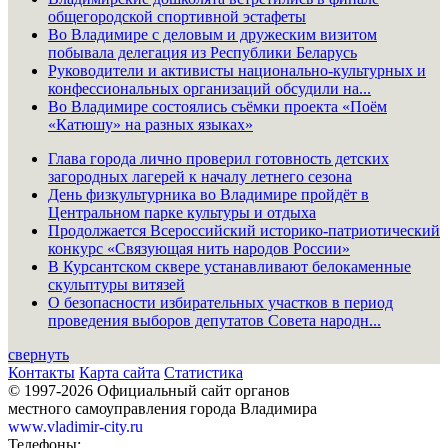
общегородской спортивной эстафеты
Во Владимире с деловым и дружеским визитом
побывала делегация из Республики Беларусь
Руководители и активисты национально-культурных и
конфессиональных организаций обсудили на...
Во Владимире состоялись съёмки проекта «Поём
«Катюшу» на разных языках»
Глава города лично проверил готовность детских
загородных лагерей к началу летнего сезона
День физкультурника во Владимире пройдёт в
Центральном парке культуры и отдыха
Продолжается Всероссийский историко-патриотический
конкурс «Связующая нить народов России»
В Курсантском сквере устанавливают белокаменные
скульптуры витязей
О безопасности избирательных участков в период
проведения выборов депутатов Совета народн...
свернуть
Контакты
Карта сайта
Статистика
© 1997-2026 Официальный сайт органов
местного самоуправления города Владимира
www.vladimir-city.ru
Телефоны: