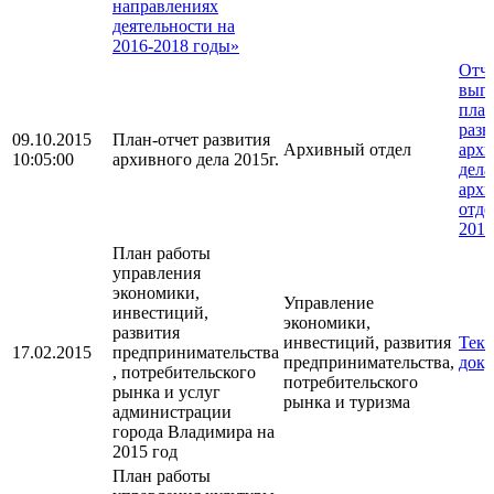
направлениях
деятельности на
2016-2018 годы»
Отче
вып
план
разв
09.10.2015
План-отчет развития
Архивный отдел
архи
10:05:00
архивного дела 2015г.
дела
арх
отде
2015
План работы
управления
экономики,
Управление
инвестиций,
экономики,
развития
инвестиций, развития
Текс
17.02.2015
предпринимательства
предпринимательства,
доку
, потребительского
потребительского
рынка и услуг
рынка и туризма
администрации
города Владимира на
2015 год
План работы