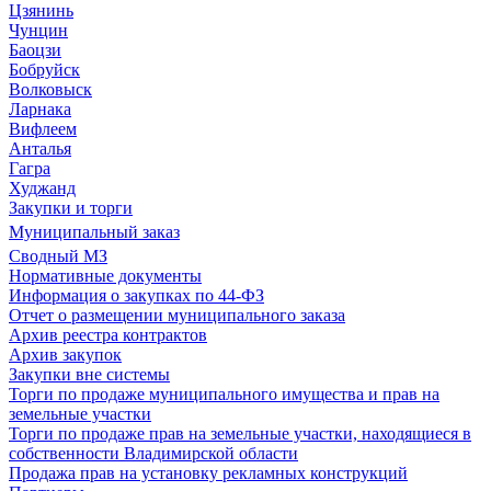
Цзянинь
Чунцин
Баоцзи
Бобруйск
Волковыск
Ларнака
Вифлеем
Анталья
Гагра
Худжанд
Закупки и торги
Муниципальный заказ
Сводный МЗ
Нормативные документы
Информация о закупках по 44-ФЗ
Отчет о размещении муниципального заказа
Архив реестра контрактов
Архив закупок
Закупки вне системы
Торги по продаже муниципального имущества и прав на
земельные участки
Торги по продаже прав на земельные участки, находящиеся в
собственности Владимирской области
Продажа прав на установку рекламных конструкций