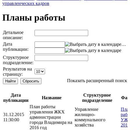
управленческих кадров
Планы работы
Детальное
описание:
Дата
…
публикации:
Структурное
подразделение:
Результатов на
страницу:
Показать расширенный поиск
Дата
Структурное
Название
Фай
публикации
подразделение
План работы
Управление
Пла
управления ЖКХ
31.12.2015
жилищно-
раб
администрации
11:30:00
коммунального
УЖК
города Владимира на
хозяйства
2016
2016 год