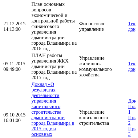
План основных
вопросов
экономической и
контрольной работы
21.12.2015
Финансовое
Текс
финансового
14:13:00
управление
доку
управления
администрации
города Владимира на
2016 год
ПЛАН работы
Управление
управления ЖКХ
05.11.2015
жилищно-
Текс
администрации
09:49:00
коммунального
доку
города Владимира на
хозяйства
2015 год
Доклад «О
результатах
деятельности
управления
Док
капитального
При
строительства
Управление
1
09.10.2015
администрации
капитального
При
16:01:00
города Владимира в
строительства
2
2015 году и
При
основных
3