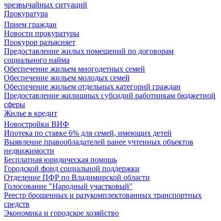
чрезвычайных ситуаций
Прокуратура
Прием граждан
Новости прокуратуры
Прокурор разъясняет
Предоставление жилых помещений по договорам
социального найма
Обеспечение жильем многодетных семей
Обеспечение жильем молодых семей
Обеспечение жильем отдельных категорий граждан
Предоставление жилищных субсидий работникам бюджетной
сферы
Жилье в кредит
Новостройки ВИФ
Ипотека по ставке 6% для семей, имеющих детей
Выявление правообладателей ранее учтенных объектов
недвижимости
Бесплатная юридическая помощь
Городской фонд социальной поддержки
Отделение ПФР по Владимирской области
Голосование "Народный участковый"
Реестр брошенных и разукомплектованных транспортных
средств
Экономика и городское хозяйство