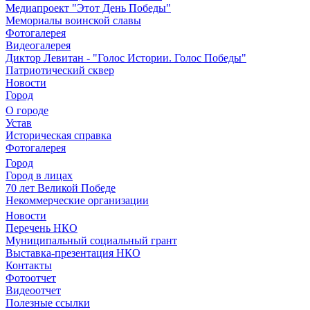
Медиапроект "Этот День Победы"
Мемориалы воинской славы
Фотогалерея
Видеогалерея
Диктор Левитан - "Голос Истории. Голос Победы"
Патриотический сквер
Новости
Город
О городе
Устав
Историческая справка
Фотогалерея
Город
Город в лицах
70 лет Великой Победе
Некоммерческие организации
Новости
Перечень НКО
Муниципальный социальный грант
Выставка-презентация НКО
Контакты
Фотоотчет
Видеоотчет
Полезные ссылки