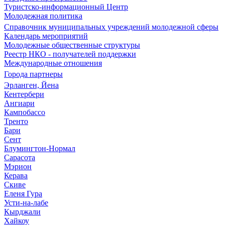
Туристско-информационный Центр
Молодежная политика
Справочник муниципальных учреждений молодежной сферы
Календарь мероприятий
Молодежные общественные структуры
Реестр НКО - получателей поддержки
Международные отношения
Города партнеры
Эрланген, Йена
Кентербери
Ангиари
Кампобассо
Тренто
Бари
Сент
Блумингтон-Нормал
Сарасота
Мэрион
Керава
Скиве
Еленя Гура
Усти-на-лабе
Кырджали
Хайкоу