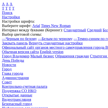
А
А
А
Т
Т
Т
Т
Поиск
Настройки
Настройки шрифта:
Выберите шрифт:
Arial
Times New Roman
Интервал между буквами
(Кернинг)
:
Стандартный
Средний
Бо
Выбор цветовой схемы:
—
Черным по белому
—
Белым по черному
—
Темно-синим по г
Закрыть панель
Вернуть стандартные настройки
Официальный сайт органов местного самоуправления города 
Обычная версия сайта
English version
Город Владимир
Малый бизнес
Обращения граждан
Стратегия 
День Победы
Новости
Город
Глава города
Администрация
Совет
Контрольно-счетная палата
Поддержка СО НКО
Открытые данные
Видеотрансляция
Безопасный город