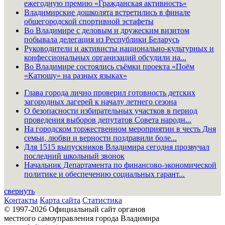
ежегодную премию «Гражданская активность»
Владимирские дошколята встретились в финале
общегородской спортивной эстафеты
Во Владимире с деловым и дружеским визитом
побывала делегация из Республики Беларусь
Руководители и активисты национально-культурных и
конфессиональных организаций обсудили на...
Во Владимире состоялись съёмки проекта «Поём
«Катюшу» на разных языках»
Глава города лично проверил готовность детских
загородных лагерей к началу летнего сезона
О безопасности избирательных участков в период
проведения выборов депутатов Совета народн...
На городском торжественном мероприятии в честь Дня
семьи, любви и верности поздравили боле...
Для 1515 выпускников Владимира сегодня прозвучал
последний школьный звонок
Начальник Департамента по финансово-экономической
политике и обеспечению социальных гарант...
свернуть
Контакты
Карта сайта
Статистика
© 1997-2026 Официальный сайт органов
местного самоуправления города Владимира