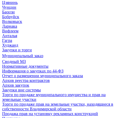
Цзянинь
Чунцин
Баоцзи
Бобруйск
Волковыск
Ларнака
Вифлеем
Анталья
Гагра
Худжанд
Закупки и торги
Муниципальный заказ
Сводный МЗ
Нормативные документы
Информация о закупках по 44-ФЗ
Отчет о размещении муниципального заказа
Архив реестра контрактов
Архив закупок
Закупки вне системы
Торги по продаже муниципального имущества и прав на
земельные участки
Торги по продаже прав на земельные участки, находящиеся в
собственности Владимирской области
Продажа прав на установку рекламных конструкций