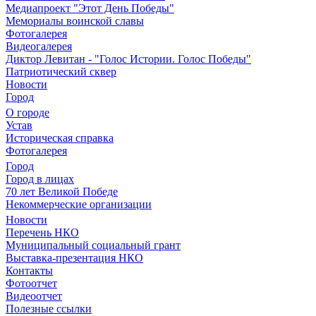
Медиапроект "Этот День Победы"
Мемориалы воинской славы
Фотогалерея
Видеогалерея
Диктор Левитан - "Голос Истории. Голос Победы"
Патриотический сквер
Новости
Город
О городе
Устав
Историческая справка
Фотогалерея
Город
Город в лицах
70 лет Великой Победе
Некоммерческие организации
Новости
Перечень НКО
Муниципальный социальный грант
Выставка-презентация НКО
Контакты
Фотоотчет
Видеоотчет
Полезные ссылки