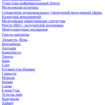
Туристско-информационный Центр
Молодежная политика
Справочник муниципальных учреждений молодежной сферы
Календарь мероприятий
Молодежные общественные структуры
Реестр НКО - получателей поддержки
Международные отношения
Города партнеры
Эрланген, Йена
Кентербери
Ангиари
Кампобассо
Тренто
Бари
Сент
Блумингтон-Нормал
Сарасота
Мэрион
Керава
Скиве
Еленя Гура
Усти-на-лабе
Кырджали
Хайкоу