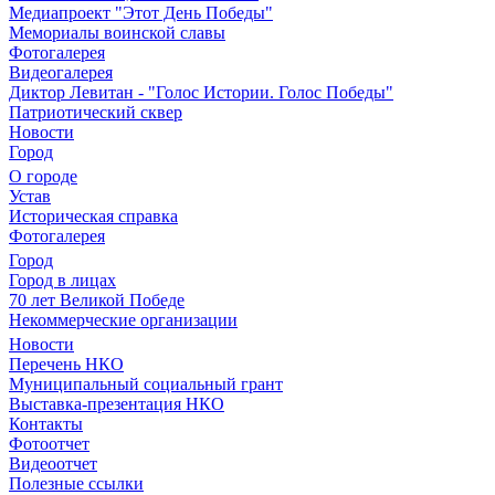
Медиапроект "Этот День Победы"
Мемориалы воинской славы
Фотогалерея
Видеогалерея
Диктор Левитан - "Голос Истории. Голос Победы"
Патриотический сквер
Новости
Город
О городе
Устав
Историческая справка
Фотогалерея
Город
Город в лицах
70 лет Великой Победе
Некоммерческие организации
Новости
Перечень НКО
Муниципальный социальный грант
Выставка-презентация НКО
Контакты
Фотоотчет
Видеоотчет
Полезные ссылки