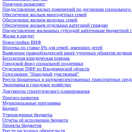
Прокурор разъясняет
Предоставление жилых помещений по договорам социального
Обеспечение жильем многодетных семей
Обеспечение жильем молодых семей
Обеспечение жильем отдельных категорий граждан
Предоставление жилищных субсидий работникам бюджетной 
Жилье в кредит
Новостройки ВИФ
Ипотека по ставке 6% для семей, имеющих детей
Выявление правообладателей ранее учтенных объектов недви
Бесплатная юридическая помощь
Городской фонд социальной поддержки
Отделение ПФР по Владимирской области
Голосование "Народный участковый"
Реестр брошенных и разукомплектованных транспортных сред
Экономика и городское хозяйство
Документы стратегического планирования
Прогноз развития
Муниципальные программы
Бюджет
Утвержденные бюджеты
Отчеты об исполнении бюджета
Проекты бюджетов
Реестр расходных обязательств