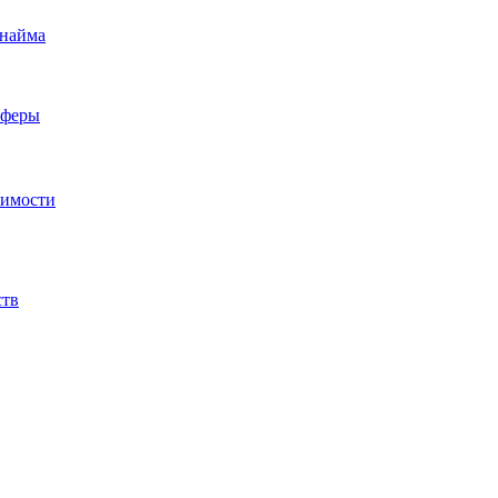
 найма
сферы
жимости
ств