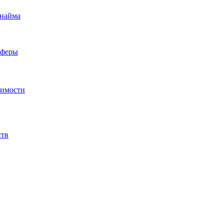
 найма
сферы
жимости
ств