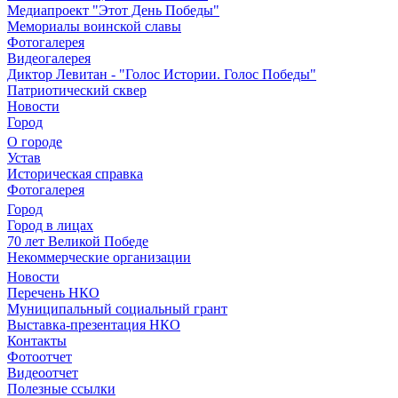
Медиапроект "Этот День Победы"
Мемориалы воинской славы
Фотогалерея
Видеогалерея
Диктор Левитан - "Голос Истории. Голос Победы"
Патриотический сквер
Новости
Город
О городе
Устав
Историческая справка
Фотогалерея
Город
Город в лицах
70 лет Великой Победе
Некоммерческие организации
Новости
Перечень НКО
Муниципальный социальный грант
Выставка-презентация НКО
Контакты
Фотоотчет
Видеоотчет
Полезные ссылки