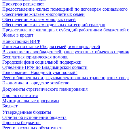
Прокурор разъясняет
Предоставление жилых помещений по договорам социального
Обеспечение жильем многодетных семей
Обеспечение жильем молодых семей
Обеспечение жильем отдельных категорий граждан
Предоставление жилищных субсидий работникам бюджетной 
Жилье в кредит
Новостройки ВИФ
Ипотека по ставке 6% для семей, имеющих детей
Выявление правообладателей ранее учтенных объектов недви
Бесплатная юридическая помощь
Городской фонд социальной поддержки
Отделение ПФР по Владимирской области
Голосование "Народный участковый"
Реестр брошенных и разукомплектованных транспортных сред
Экономика и городское хозяйство
Документы стратегического планирования
Прогноз развития
Муниципальные программы
Бюджет
Утвержденные бюджеты
Отчеты об исполнении бюджета
Проекты бюджетов
Реестр расходных обязательств