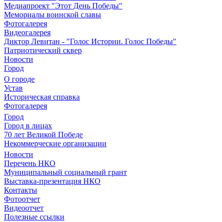
Медиапроект "Этот День Победы"
Мемориалы воинской славы
Фотогалерея
Видеогалерея
Диктор Левитан - "Голос Истории. Голос Победы"
Патриотический сквер
Новости
Город
О городе
Устав
Историческая справка
Фотогалерея
Город
Город в лицах
70 лет Великой Победе
Некоммерческие организации
Новости
Перечень НКО
Муниципальный социальный грант
Выставка-презентация НКО
Контакты
Фотоотчет
Видеоотчет
Полезные ссылки