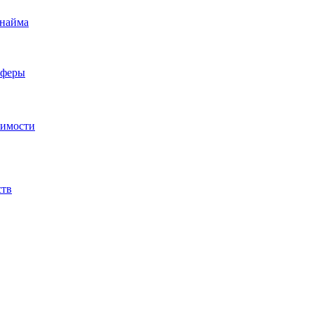
 найма
сферы
жимости
ств