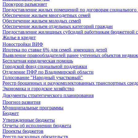
Прокурор разъясняет
Предоставление жилых помещений по договорам социального
Обеспечение жильем многодетных семей
Обеспечение жильем молодых семей
Обеспечение жильем отдельных категорий граждан
Предоставление жилищных субсидий работникам бюджетной 
Жилье в кредит
Новостройки ВИФ
Ипотека по ставке 6% для семей, имеющих детей
Выявление правообладателей ранее учтенных объектов недви
Бесплатная юридическая помощь
Городской фонд социальной поддержки
Отделение ПФР по Владимирской области
Голосование "Народный участковый"
Реестр брошенных и разукомплектованных транспортных сред
Экономика и городское хозяйство
Документы стратегического планирования
Прогноз развития
Муниципальные программы
Бюджет
Утвержденные бюджеты
Отчеты об исполнении бюджета
Проекты бюджетов
Реестр расходных обязательств