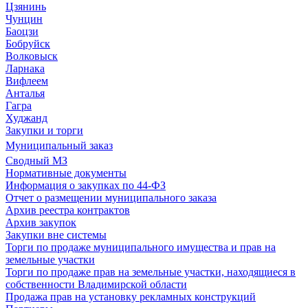
Цзянинь
Чунцин
Баоцзи
Бобруйск
Волковыск
Ларнака
Вифлеем
Анталья
Гагра
Худжанд
Закупки и торги
Муниципальный заказ
Сводный МЗ
Нормативные документы
Информация о закупках по 44-ФЗ
Отчет о размещении муниципального заказа
Архив реестра контрактов
Архив закупок
Закупки вне системы
Торги по продаже муниципального имущества и прав на
земельные участки
Торги по продаже прав на земельные участки, находящиеся в
собственности Владимирской области
Продажа прав на установку рекламных конструкций