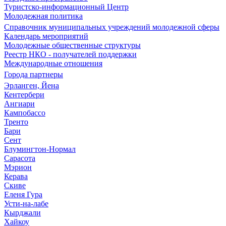
Туристско-информационный Центр
Молодежная политика
Справочник муниципальных учреждений молодежной сферы
Календарь мероприятий
Молодежные общественные структуры
Реестр НКО - получателей поддержки
Международные отношения
Города партнеры
Эрланген, Йена
Кентербери
Ангиари
Кампобассо
Тренто
Бари
Сент
Блумингтон-Нормал
Сарасота
Мэрион
Керава
Скиве
Еленя Гура
Усти-на-лабе
Кырджали
Хайкоу