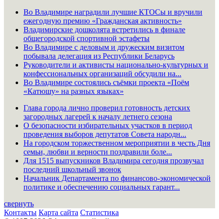
Во Владимире наградили лучшие КТОСы и вручили
ежегодную премию «Гражданская активность»
Владимирские дошколята встретились в финале
общегородской спортивной эстафеты
Во Владимире с деловым и дружеским визитом
побывала делегация из Республики Беларусь
Руководители и активисты национально-культурных и
конфессиональных организаций обсудили на...
Во Владимире состоялись съёмки проекта «Поём
«Катюшу» на разных языках»
Глава города лично проверил готовность детских
загородных лагерей к началу летнего сезона
О безопасности избирательных участков в период
проведения выборов депутатов Совета народн...
На городском торжественном мероприятии в честь Дня
семьи, любви и верности поздравили боле...
Для 1515 выпускников Владимира сегодня прозвучал
последний школьный звонок
Начальник Департамента по финансово-экономической
политике и обеспечению социальных гарант...
свернуть
Контакты
Карта сайта
Статистика