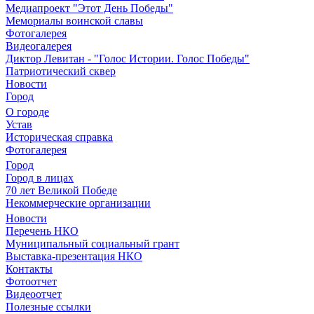
Медиапроект "Этот День Победы"
Мемориалы воинской славы
Фотогалерея
Видеогалерея
Диктор Левитан - "Голос Истории. Голос Победы"
Патриотический сквер
Новости
Город
О городе
Устав
Историческая справка
Фотогалерея
Город
Город в лицах
70 лет Великой Победе
Некоммерческие организации
Новости
Перечень НКО
Муниципальный социальный грант
Выставка-презентация НКО
Контакты
Фотоотчет
Видеоотчет
Полезные ссылки