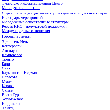
Туристско-информационный Центр
Молодежная политика
Справочник муниципальных учреждений молодежной сферы
Календарь мероприятий
Молодежные общественные структуры
Реестр НКО - получателей поддержки
Международные отношения
Города партнеры
Эрланген, Йена
Кентербери
Ангиари
Кампобассо
Тренто
Бари
Сент
Блумингтон-Нормал
Сарасота
Мэрион
Керава
Скиве
Еленя Гура
Усти-на-лабе
Кырджали
Хайкоу