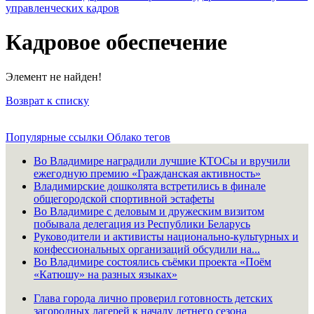
управленческих кадров
Кадровое обеспечение
Элемент не найден!
Возврат к списку
Популярные ссылки
Облако тегов
Во Владимире наградили лучшие КТОСы и вручили
ежегодную премию «Гражданская активность»
Владимирские дошколята встретились в финале
общегородской спортивной эстафеты
Во Владимире с деловым и дружеским визитом
побывала делегация из Республики Беларусь
Руководители и активисты национально-культурных и
конфессиональных организаций обсудили на...
Во Владимире состоялись съёмки проекта «Поём
«Катюшу» на разных языках»
Глава города лично проверил готовность детских
загородных лагерей к началу летнего сезона