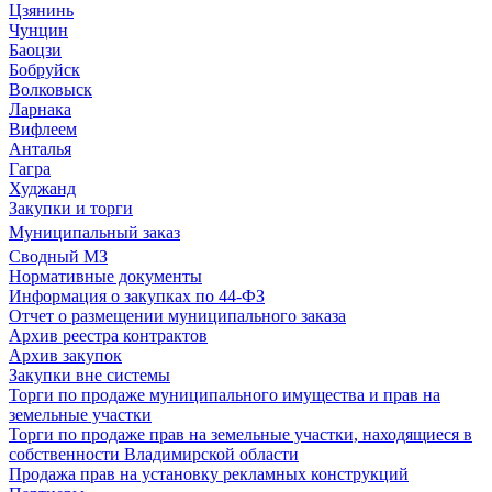
Цзянинь
Чунцин
Баоцзи
Бобруйск
Волковыск
Ларнака
Вифлеем
Анталья
Гагра
Худжанд
Закупки и торги
Муниципальный заказ
Сводный МЗ
Нормативные документы
Информация о закупках по 44-ФЗ
Отчет о размещении муниципального заказа
Архив реестра контрактов
Архив закупок
Закупки вне системы
Торги по продаже муниципального имущества и прав на
земельные участки
Торги по продаже прав на земельные участки, находящиеся в
собственности Владимирской области
Продажа прав на установку рекламных конструкций