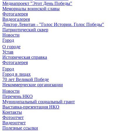
Медиапроект "Этот День Победы"
Мемориалы воинской славы
Фотогалерея
Видеогалерея
Диктор Левитан - "Голос Истории. Голос Победы"
Патриотический сквер
Новости
Город
О городе
Устав
Историческая справка
Фотогалерея
Город
Город в лицах
70 лет Великой Победе
Некоммерческие организации
Новости
Перечень НКО
Муниципальный социальный грант
Выставка-презентация НКО
Контакты
Фотоотчет
Видеоотчет
Полезные ссылки