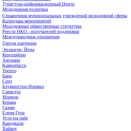
Туристско-информационный Центр
Молодежная политика
Справочник муниципальных учреждений молодежной сферы
Календарь мероприятий
Молодежные общественные структуры
Реестр НКО - получателей поддержки
Международные отношения
Города партнеры
Эрланген, Йена
Кентербери
Ангиари
Кампобассо
Тренто
Бари
Сент
Блумингтон-Нормал
Сарасота
Мэрион
Керава
Скиве
Еленя Гура
Усти-на-лабе
Кырджали
Хайкоу