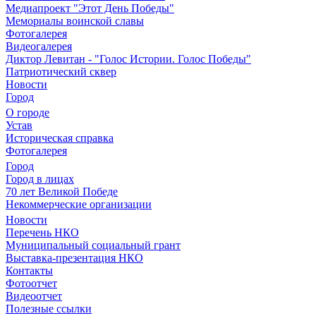
Медиапроект "Этот День Победы"
Мемориалы воинской славы
Фотогалерея
Видеогалерея
Диктор Левитан - "Голос Истории. Голос Победы"
Патриотический сквер
Новости
Город
О городе
Устав
Историческая справка
Фотогалерея
Город
Город в лицах
70 лет Великой Победе
Некоммерческие организации
Новости
Перечень НКО
Муниципальный социальный грант
Выставка-презентация НКО
Контакты
Фотоотчет
Видеоотчет
Полезные ссылки