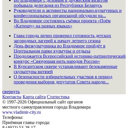
Во Владимире с деловым и дружеским визитом
побывала делегация из Республики Беларусь
Руководители и активисты национально-культурных и
конфессиональных организаций обсудили на...
Во Владимире состоялись съёмки проекта «Поём
«Катюшу» на разных языках»
Глава города лично проверил готовность детских
загородных лагерей к началу летнего сезона
День физкультурника во Владимире пройдёт в
Центральном парке культуры и отдыха
Продолжается Всероссийский историко-патриотический
конкурс «Связующая нить народов России»
В Курсантском сквере устанавливают белокаменные
скульптуры витязей
О безопасности избирательных участков в период
проведения выборов депутатов Совета народн...
свернуть
Контакты
Карта сайта
Статистика
© 1997-2026 Официальный сайт органов
местного самоуправления города Владимира
www.vladimir-city.ru
Телефоны:
Приёмная главы города:
8 (4922) 53-28-17