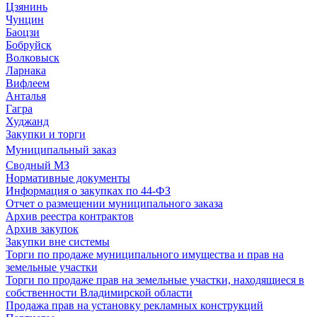
Цзянинь
Чунцин
Баоцзи
Бобруйск
Волковыск
Ларнака
Вифлеем
Анталья
Гагра
Худжанд
Закупки и торги
Муниципальный заказ
Сводный МЗ
Нормативные документы
Информация о закупках по 44-ФЗ
Отчет о размещении муниципального заказа
Архив реестра контрактов
Архив закупок
Закупки вне системы
Торги по продаже муниципального имущества и прав на
земельные участки
Торги по продаже прав на земельные участки, находящиеся в
собственности Владимирской области
Продажа прав на установку рекламных конструкций