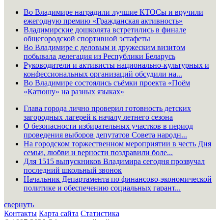
Во Владимире наградили лучшие КТОСы и вручили
ежегодную премию «Гражданская активность»
Владимирские дошколята встретились в финале
общегородской спортивной эстафеты
Во Владимире с деловым и дружеским визитом
побывала делегация из Республики Беларусь
Руководители и активисты национально-культурных и
конфессиональных организаций обсудили на...
Во Владимире состоялись съёмки проекта «Поём
«Катюшу» на разных языках»
Глава города лично проверил готовность детских
загородных лагерей к началу летнего сезона
О безопасности избирательных участков в период
проведения выборов депутатов Совета народн...
На городском торжественном мероприятии в честь Дня
семьи, любви и верности поздравили боле...
Для 1515 выпускников Владимира сегодня прозвучал
последний школьный звонок
Начальник Департамента по финансово-экономической
политике и обеспечению социальных гарант...
свернуть
Контакты
Карта сайта
Статистика