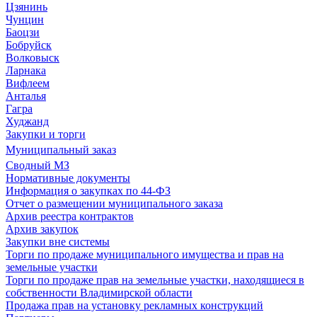
Цзянинь
Чунцин
Баоцзи
Бобруйск
Волковыск
Ларнака
Вифлеем
Анталья
Гагра
Худжанд
Закупки и торги
Муниципальный заказ
Сводный МЗ
Нормативные документы
Информация о закупках по 44-ФЗ
Отчет о размещении муниципального заказа
Архив реестра контрактов
Архив закупок
Закупки вне системы
Торги по продаже муниципального имущества и прав на
земельные участки
Торги по продаже прав на земельные участки, находящиеся в
собственности Владимирской области
Продажа прав на установку рекламных конструкций