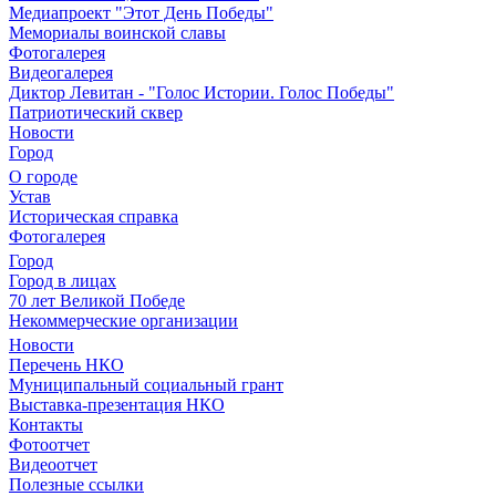
Медиапроект "Этот День Победы"
Мемориалы воинской славы
Фотогалерея
Видеогалерея
Диктор Левитан - "Голос Истории. Голос Победы"
Патриотический сквер
Новости
Город
О городе
Устав
Историческая справка
Фотогалерея
Город
Город в лицах
70 лет Великой Победе
Некоммерческие организации
Новости
Перечень НКО
Муниципальный социальный грант
Выставка-презентация НКО
Контакты
Фотоотчет
Видеоотчет
Полезные ссылки