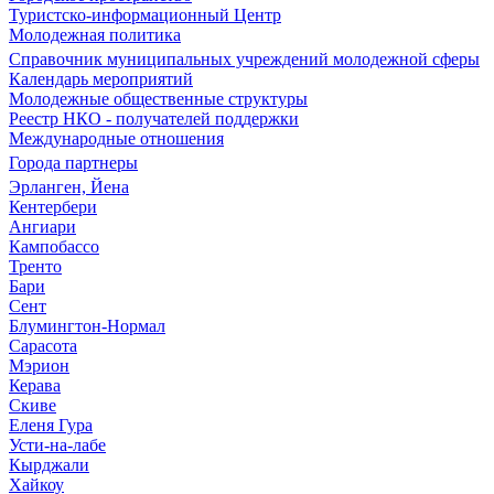
Туристско-информационный Центр
Молодежная политика
Справочник муниципальных учреждений молодежной сферы
Календарь мероприятий
Молодежные общественные структуры
Реестр НКО - получателей поддержки
Международные отношения
Города партнеры
Эрланген, Йена
Кентербери
Ангиари
Кампобассо
Тренто
Бари
Сент
Блумингтон-Нормал
Сарасота
Мэрион
Керава
Скиве
Еленя Гура
Усти-на-лабе
Кырджали
Хайкоу