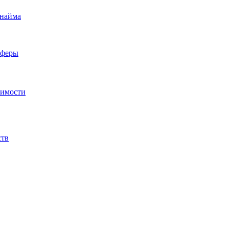
 найма
сферы
жимости
ств