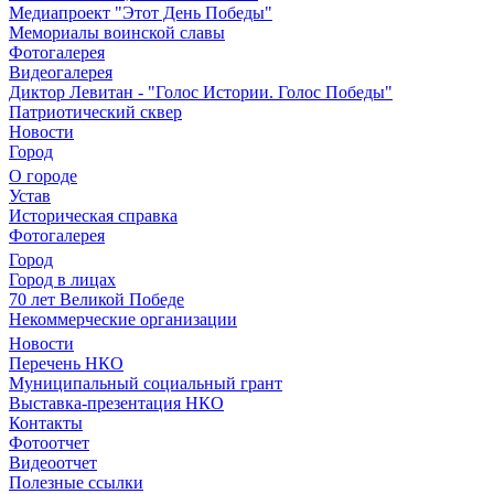
Медиапроект "Этот День Победы"
Мемориалы воинской славы
Фотогалерея
Видеогалерея
Диктор Левитан - "Голос Истории. Голос Победы"
Патриотический сквер
Новости
Город
О городе
Устав
Историческая справка
Фотогалерея
Город
Город в лицах
70 лет Великой Победе
Некоммерческие организации
Новости
Перечень НКО
Муниципальный социальный грант
Выставка-презентация НКО
Контакты
Фотоотчет
Видеоотчет
Полезные ссылки