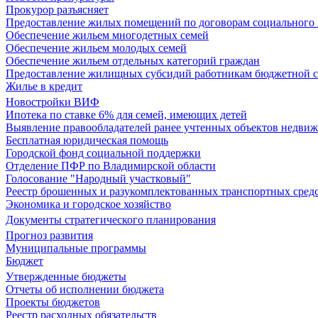
Прокурор разъясняет
Предоставление жилых помещений по договорам социального
Обеспечение жильем многодетных семей
Обеспечение жильем молодых семей
Обеспечение жильем отдельных категорий граждан
Предоставление жилищных субсидий работникам бюджетной 
Жилье в кредит
Новостройки ВИФ
Ипотека по ставке 6% для семей, имеющих детей
Выявление правообладателей ранее учтенных объектов недви
Бесплатная юридическая помощь
Городской фонд социальной поддержки
Отделение ПФР по Владимирской области
Голосование "Народный участковый"
Реестр брошенных и разукомплектованных транспортных сред
Экономика и городское хозяйство
Документы стратегического планирования
Прогноз развития
Муниципальные программы
Бюджет
Утвержденные бюджеты
Отчеты об исполнении бюджета
Проекты бюджетов
Реестр расходных обязательств