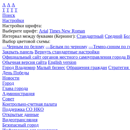
А
А
А
Т
Т
Т
Т
Поиск
Настройки
Настройки шрифта:
Выберите шрифт:
Arial
Times New Roman
Интервал между буквами
(Кернинг)
:
Стандартный
Средний
Бо
Выбор цветовой схемы:
—
Черным по белому
—
Белым по черному
—
Темно-синим по г
Закрыть панель
Вернуть стандартные настройки
Официальный сайт органов местного самоуправления города 
Обычная версия сайта
English version
Город Владимир
Малый бизнес
Обращения граждан
Стратегия 
День Победы
Новости
Город
Глава города
Администрация
Совет
Контрольно-счетная палата
Поддержка СО НКО
Открытые данные
Видеотрансляция
Безопасный город