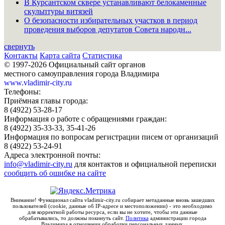
В Курсантском сквере устанавливают белокаменные
скульптуры витязей
О безопасности избирательных участков в период
проведения выборов депутатов Совета народн...
свернуть
Контакты
Карта сайта
Статистика
© 1997-2026 Официальный сайт органов
местного самоуправления города Владимира
www.vladimir-city.ru
Телефоны:
Приёмная главы города:
8 (4922) 53-28-17
Информация о работе с обращениями граждан:
8 (4922) 35-33-33, 35-41-26
Информация по вопросам регистрации писем от организаций
8 (4922) 53-24-91
Адреса электронной почты:
info@vladimir-city.ru
для контактов и официальной переписки
сообщить об ошибке на сайте
Внимание! Функционал сайта vladimir-city.ru собирает метаданные вновь зашедших
пользователей (cookie, данные об IP-адресе и местоположении) - это необходимо
для корректной работы ресурса, если вы не хотите, чтобы эти данные
обрабатывались, то должны покинуть сайт.
Политика
администрации города
Владимира в отношении обработки персональных данных.