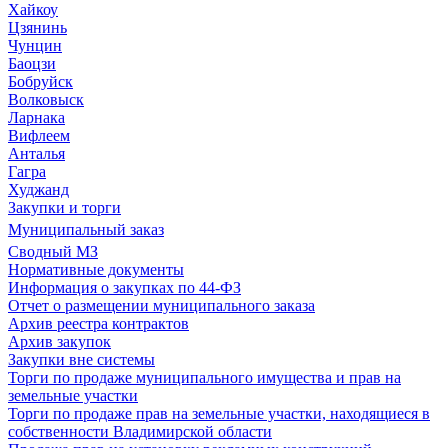
Хайкоу
Цзянинь
Чунцин
Баоцзи
Бобруйск
Волковыск
Ларнака
Вифлеем
Анталья
Гагра
Худжанд
Закупки и торги
Муниципальный заказ
Сводный МЗ
Нормативные документы
Информация о закупках по 44-ФЗ
Отчет о размещении муниципального заказа
Архив реестра контрактов
Архив закупок
Закупки вне системы
Торги по продаже муниципального имущества и прав на
земельные участки
Торги по продаже прав на земельные участки, находящиеся в
собственности Владимирской области