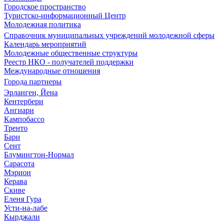
Городское пространство
Туристско-информационный Центр
Молодежная политика
Справочник муниципальных учреждений молодежной сферы
Календарь мероприятий
Молодежные общественные структуры
Реестр НКО - получателей поддержки
Международные отношения
Города партнеры
Эрланген, Йена
Кентербери
Ангиари
Кампобассо
Тренто
Бари
Сент
Блумингтон-Нормал
Сарасота
Мэрион
Керава
Скиве
Еленя Гура
Усти-на-лабе
Кырджали