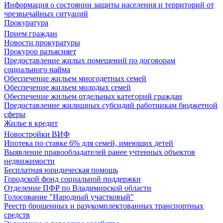
Информация о состоянии защиты населения и территорий от
чрезвычайных ситуаций
Прокуратура
Прием граждан
Новости прокуратуры
Прокурор разъясняет
Предоставление жилых помещений по договорам
социального найма
Обеспечение жильем многодетных семей
Обеспечение жильем молодых семей
Обеспечение жильем отдельных категорий граждан
Предоставление жилищных субсидий работникам бюджетной
сферы
Жилье в кредит
Новостройки ВИФ
Ипотека по ставке 6% для семей, имеющих детей
Выявление правообладателей ранее учтенных объектов
недвижимости
Бесплатная юридическая помощь
Городской фонд социальной поддержки
Отделение ПФР по Владимирской области
Голосование "Народный участковый"
Реестр брошенных и разукомплектованных транспортных
средств