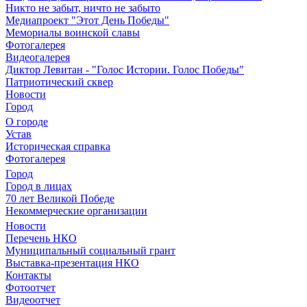
Никто не забыт, ничто не забыто
Медиапроект "Этот День Победы"
Мемориалы воинской славы
Фотогалерея
Видеогалерея
Диктор Левитан - "Голос Истории. Голос Победы"
Патриотический сквер
Новости
Город
О городе
Устав
Историческая справка
Фотогалерея
Город
Город в лицах
70 лет Великой Победе
Некоммерческие организации
Новости
Перечень НКО
Муниципальный социальный грант
Выставка-презентация НКО
Контакты
Фотоотчет
Видеоотчет