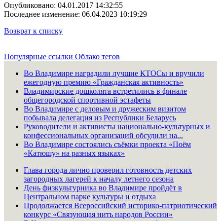
Опубликовано: 04.01.2017 14:32:55
Последнее изменение: 06.04.2023 10:19:29
Возврат к списку
Популярные ссылки
Облако тегов
Во Владимире наградили лучшие КТОСы и вручили
ежегодную премию «Гражданская активность»
Владимирские дошколята встретились в финале
общегородской спортивной эстафеты
Во Владимире с деловым и дружеским визитом
побывала делегация из Республики Беларусь
Руководители и активисты национально-культурных и
конфессиональных организаций обсудили на...
Во Владимире состоялись съёмки проекта «Поём
«Катюшу» на разных языках»
Глава города лично проверил готовность детских
загородных лагерей к началу летнего сезона
День физкультурника во Владимире пройдёт в
Центральном парке культуры и отдыха
Продолжается Всероссийский историко-патриотический
конкурс «Связующая нить народов России»