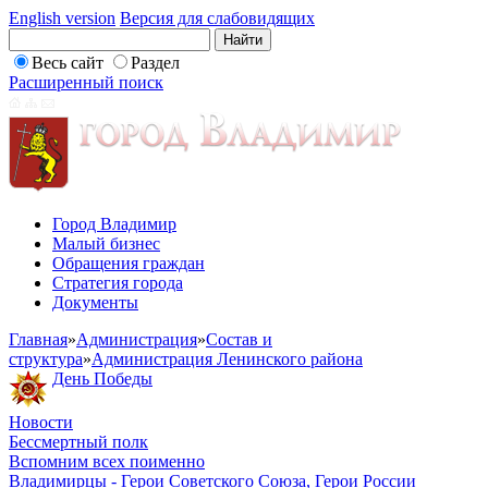
English version
Версия для слабовидящих
Весь сайт
Раздел
Расширенный поиск
Город Владимир
Малый бизнес
Обращения граждан
Стратегия города
Документы
Главная
»
Администрация
»
Состав и
структура
»
Администрация Ленинского района
День Победы
Новости
Бессмертный полк
Вспомним всех поименно
Владимирцы - Герои Советского Союза, Герои России