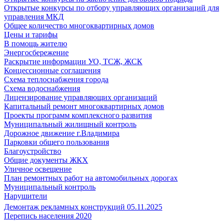
Открытые конкурсы по отбору управляющих организаций для
управления МКД
Общее количество многоквартирных домов
Цены и тарифы
В помощь жителю
Энергосбережение
Раскрытие информации УО, ТСЖ, ЖСК
Концессионные соглашения
Схема теплоснабжения города
Схема водоснабжения
Лицензирование управляющих организаций
Капитальный ремонт многоквартирных домов
Проекты программ комплексного развития
Муниципальный жилищный контроль
Дорожное движение г.Владимира
Парковки общего пользования
Благоустройство
Общие документы ЖКХ
Уличное освещение
План ремонтных работ на автомобильных дорогах
Муниципальный контроль
Нарушители
Демонтаж рекламных конструкций 05.11.2025
Перепись населения 2020