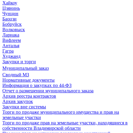
Хайкоу
Цзянинь
Чунцин
Баоцзи
Бобруйск
Волковыск
Ларнака
Вифлеем
Анталья
Гагра
Худжанд
Закупки и торги
Муниципальный заказ
Сводный МЗ
Нормативные документы
Информация о закупках по 44-ФЗ
Отчет о размещении муниципального заказа
Архив реестра контрактов
Архив закупок
Закупки вне системы
Торги по продаже муниципального имущества и прав на
земельные участки
Торги по продаже прав на земельные участки, находящиеся в
собственности Владимирской области