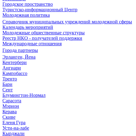
Городское пространство
Туристско-информационный Центр
Молодежная политика
Справочник муниципальных учреждений молодежной сферы
Календарь мероприятий
Молодежные общественные структуры
Реестр НКО - получателей поддержки
Международные отношения
Города партнеры
Эрланген, Йена
Кентербери
Ангиари
Кампобассо
Тренто
Бари
Сент
Блумингтон-Нормал
Сарасота
Мэрион
Керава
Скиве
Еленя Гура
Усти-на-лабе
Кырджали