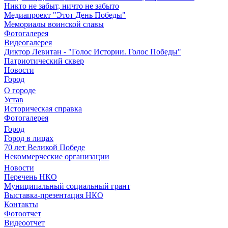
Никто не забыт, ничто не забыто
Медиапроект "Этот День Победы"
Мемориалы воинской славы
Фотогалерея
Видеогалерея
Диктор Левитан - "Голос Истории. Голос Победы"
Патриотический сквер
Новости
Город
О городе
Устав
Историческая справка
Фотогалерея
Город
Город в лицах
70 лет Великой Победе
Некоммерческие организации
Новости
Перечень НКО
Муниципальный социальный грант
Выставка-презентация НКО
Контакты
Фотоотчет
Видеоотчет