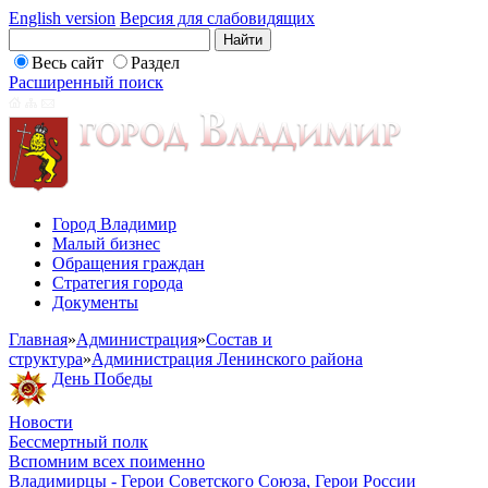
English version
Версия для слабовидящих
Весь сайт
Раздел
Расширенный поиск
Город Владимир
Малый бизнес
Обращения граждан
Стратегия города
Документы
Главная
»
Администрация
»
Состав и
структура
»
Администрация Ленинского района
День Победы
Новости
Бессмертный полк
Вспомним всех поименно
Владимирцы - Герои Советского Союза, Герои России