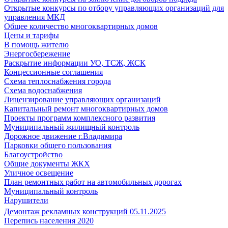
Открытые конкурсы по отбору управляющих организаций для
управления МКД
Общее количество многоквартирных домов
Цены и тарифы
В помощь жителю
Энергосбережение
Раскрытие информации УО, ТСЖ, ЖСК
Концессионные соглашения
Схема теплоснабжения города
Схема водоснабжения
Лицензирование управляющих организаций
Капитальный ремонт многоквартирных домов
Проекты программ комплексного развития
Муниципальный жилищный контроль
Дорожное движение г.Владимира
Парковки общего пользования
Благоустройство
Общие документы ЖКХ
Уличное освещение
План ремонтных работ на автомобильных дорогах
Муниципальный контроль
Нарушители
Демонтаж рекламных конструкций 05.11.2025
Перепись населения 2020