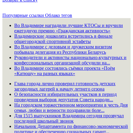
Популярные ссылки
Облако тегов
Во Владимире наградили лучшие КТОСы и вручили
ежегодную премию «Гражданская активность»
Владимирские дошколята встретились в финале
общегородской спортивной эстафеты
Во Владимире с деловым и дружеским визитом
побывала делегация из Республики Беларусь
Руководители и активисты национально-культурных и
конфессиональных организаций обсудили на...
Во Владимире состоялись съёмки проекта «Поём
«Катюшу» на разных языках»
Глава города лично проверил готовность детских
загородных лагерей к началу летнего сезона
О безопасности избирательных участков в период
проведения выборов депутатов Совета народн...
На городском торжественном мероприятии в честь Дня
семьи, любви и верности поздравили боле...
Для 1515 выпускников Владимира сегодня прозвучал
последний школьный звонок
Начальник Департамента по финансово-экономической
политике и обеспечению социальных гарант...