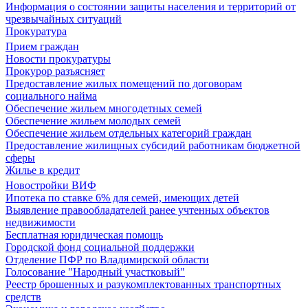
Информация о состоянии защиты населения и территорий от
чрезвычайных ситуаций
Прокуратура
Прием граждан
Новости прокуратуры
Прокурор разъясняет
Предоставление жилых помещений по договорам
социального найма
Обеспечение жильем многодетных семей
Обеспечение жильем молодых семей
Обеспечение жильем отдельных категорий граждан
Предоставление жилищных субсидий работникам бюджетной
сферы
Жилье в кредит
Новостройки ВИФ
Ипотека по ставке 6% для семей, имеющих детей
Выявление правообладателей ранее учтенных объектов
недвижимости
Бесплатная юридическая помощь
Городской фонд социальной поддержки
Отделение ПФР по Владимирской области
Голосование "Народный участковый"
Реестр брошенных и разукомплектованных транспортных
средств