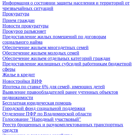
Информация о состоянии защиты населения и территорий от
чрезвычайных ситуаций
Прокуратура
Прием граждан
Новости прокуратуры
Прокурор разъясняет
Предоставление жилых помещений по договорам
социального найма
Обеспечение жильем многодетных семей
Обеспечение жильем молодых семей
Обеспечение жильем отдельных категорий граждан
Предоставление жилищных субсидий работникам бюджетной
сферы
Жилье в кредит
Новостройки ВИФ
Ипотека по ставке 6% для семей, имеющих детей
Выявление правообладателей ранее учтенных объектов
недвижимости
Бесплатная юридическая помощь
Городской фонд социальной поддержки
Отделение ПФР по Владимирской области
Голосование "Народный участковый"
Реестр брошенных и разукомплектованных транспортных
средств