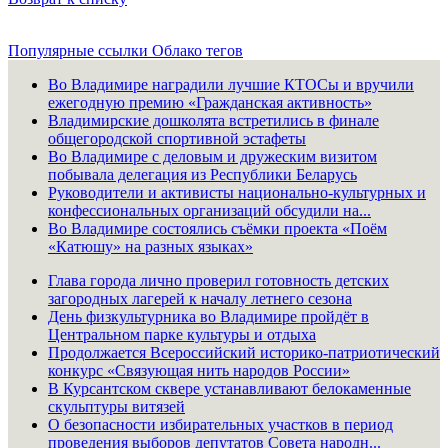
Популярные ссылки
Облако тегов
Во Владимире наградили лучшие КТОСы и вручили
ежегодную премию «Гражданская активность»
Владимирские дошколята встретились в финале
общегородской спортивной эстафеты
Во Владимире с деловым и дружеским визитом
побывала делегация из Республики Беларусь
Руководители и активисты национально-культурных и
конфессиональных организаций обсудили на...
Во Владимире состоялись съёмки проекта «Поём
«Катюшу» на разных языках»
Глава города лично проверил готовность детских
загородных лагерей к началу летнего сезона
День физкультурника во Владимире пройдёт в
Центральном парке культуры и отдыха
Продолжается Всероссийский историко-патриотический
конкурс «Связующая нить народов России»
В Курсантском сквере устанавливают белокаменные
скульптуры витязей
О безопасности избирательных участков в период
проведения выборов депутатов Совета народн...