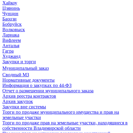
Хайкоу
Цзянинь
Чунцин
Баоцзи
Бобруйск
Волковыск
Ларнака
Вифлеем
Анталья
Гагра
Худжанд
Закупки и торги
Муниципальный заказ
Сводный МЗ
Нормативные документы
Информация о закупках по 44-ФЗ
Отчет о размещении муниципального заказа
Архив реестра контрактов
Архив закупок
Закупки вне системы
Торги по продаже муниципального имущества и прав на
земельные участки
Торги по продаже прав на земельные участки, находящиеся в
собственности Владимирской области