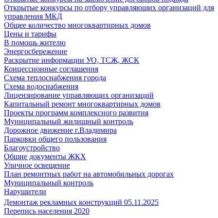
Открытые конкурсы по отбору управляющих организаций для
управления МКД
Общее количество многоквартирных домов
Цены и тарифы
В помощь жителю
Энергосбережение
Раскрытие информации УО, ТСЖ, ЖСК
Концессионные соглашения
Схема теплоснабжения города
Схема водоснабжения
Лицензирование управляющих организаций
Капитальный ремонт многоквартирных домов
Проекты программ комплексного развития
Муниципальный жилищный контроль
Дорожное движение г.Владимира
Парковки общего пользования
Благоустройство
Общие документы ЖКХ
Уличное освещение
План ремонтных работ на автомобильных дорогах
Муниципальный контроль
Нарушители
Демонтаж рекламных конструкций 05.11.2025
Перепись населения 2020