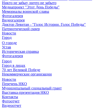
Никто не забыт, ничто не забыто
Медиапроект "Этот День Победы"
Мемориалы воинской славы
Фотогалерея
Видеогалерея
Диктор Левитан - "Голос Истории. Голос Победы"
Патриотический сквер
Новости
Город
О городе
Устав
Историческая справка
Фотогалерея
Город
Город в лицах
70 лет Великой Победе
Некоммерческие организации
Новости
Перечень НКО
Муниципальный социальный грант
Выставка-презентация НКО
Контакты
Фотоотчет
Видеоотчет