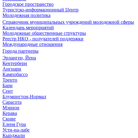
Городское пространство
Туристско-информационный Центр
Молодежная политика
Справочник муниципальных учреждений молодежной сферы
Календарь мероприятий
Молодежные общественные структуры
Реестр НКО - получателей поддержки
Международные отношения
Города партнеры
Эрланген, Йена
Кентербери
Ангиари
Кампобассо
Тренто
Бари
Сент
Блумингтон-Нормал
Сарасота
Мэрион
Керава
Скиве
Еленя Гура
Усти-на-лабе
Кырджали