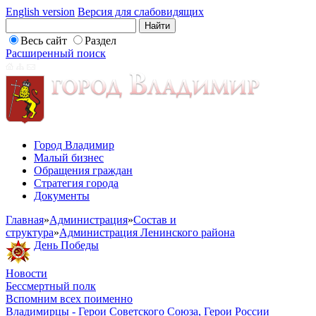
English version
Версия для слабовидящих
Весь сайт
Раздел
Расширенный поиск
Город Владимир
Малый бизнес
Обращения граждан
Стратегия города
Документы
Главная
»
Администрация
»
Состав и
структура
»
Администрация Ленинского района
День Победы
Новости
Бессмертный полк
Вспомним всех поименно
Владимирцы - Герои Советского Союза, Герои России