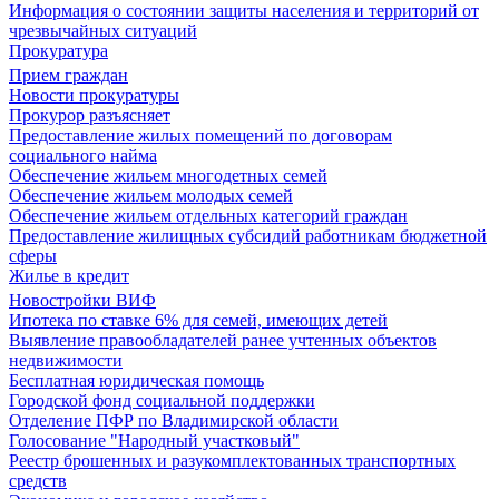
Информация о состоянии защиты населения и территорий от
чрезвычайных ситуаций
Прокуратура
Прием граждан
Новости прокуратуры
Прокурор разъясняет
Предоставление жилых помещений по договорам
социального найма
Обеспечение жильем многодетных семей
Обеспечение жильем молодых семей
Обеспечение жильем отдельных категорий граждан
Предоставление жилищных субсидий работникам бюджетной
сферы
Жилье в кредит
Новостройки ВИФ
Ипотека по ставке 6% для семей, имеющих детей
Выявление правообладателей ранее учтенных объектов
недвижимости
Бесплатная юридическая помощь
Городской фонд социальной поддержки
Отделение ПФР по Владимирской области
Голосование "Народный участковый"
Реестр брошенных и разукомплектованных транспортных
средств