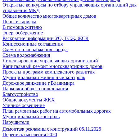
Открытые конкурсы по отбору управляющих организаций для
управления МКД
Общее количество многоквартирных домов
Цены и тарифы
В помощь жителю
Энергосбережение
Раскрытие информации УО, ТСЖ, ЖСК
Концессионные соглашения
Схема теплоснабжения города
Схема водоснабжения
Лицензирование управляющих организаций
Капитальный ремонт многоквартирных домов
Проекты программ комплексного развития
Муниципальный жилищный контроль
Дорожное движение г.Владимира
Парковки общего пользования
Благоустройство
Общие документы ЖКХ
Уличное освещение
План ремонтных работ на автомобильных дорогах
Муниципальный контроль
Нарушители
Демонтаж рекламных конструкций 05.11.2025
Перепись населения 2020