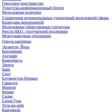
Городское пространство
Туристско-информационный Центр
Молодежная политика
Справочник муниципальных учреждений молодежной сферы
Календарь мероприятий
Молодежные общественные структуры
Реестр НКО - получателей поддержки
Международные отношения
Города партнеры
Эрланген, Йена
Кентербери
Ангиари
Кампобассо
Тренто
Бари
Сент
Блумингтон-Нормал
Сарасота
Мэрион
Керава
Скиве
Еленя Гура
Усти-на-лабе
Кырджали