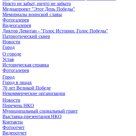
Никто не забыт, ничто не забыто
Медиапроект "Этот День Победы"
Мемориалы воинской славы
Фотогалерея
Видеогалерея
Диктор Левитан - "Голос Истории. Голос Победы"
Патриотический сквер
Новости
Город
О городе
Устав
Историческая справка
Фотогалерея
Город
Город в лицах
70 лет Великой Победе
Некоммерческие организации
Новости
Перечень НКО
Муниципальный социальный грант
Выставка-презентация НКО
Контакты
Фотоотчет
Видеоотчет