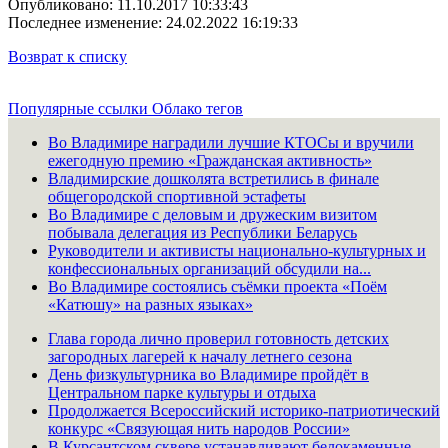
Опубликовано: 11.10.2017 10:33:43
Последнее изменение: 24.02.2022 16:19:33
Возврат к списку
Популярные ссылки
Облако тегов
Во Владимире наградили лучшие КТОСы и вручили
ежегодную премию «Гражданская активность»
Владимирские дошколята встретились в финале
общегородской спортивной эстафеты
Во Владимире с деловым и дружеским визитом
побывала делегация из Республики Беларусь
Руководители и активисты национально-культурных и
конфессиональных организаций обсудили на...
Во Владимире состоялись съёмки проекта «Поём
«Катюшу» на разных языках»
Глава города лично проверил готовность детских
загородных лагерей к началу летнего сезона
День физкультурника во Владимире пройдёт в
Центральном парке культуры и отдыха
Продолжается Всероссийский историко-патриотический
конкурс «Связующая нить народов России»
В Курсантском сквере устанавливают белокаменные