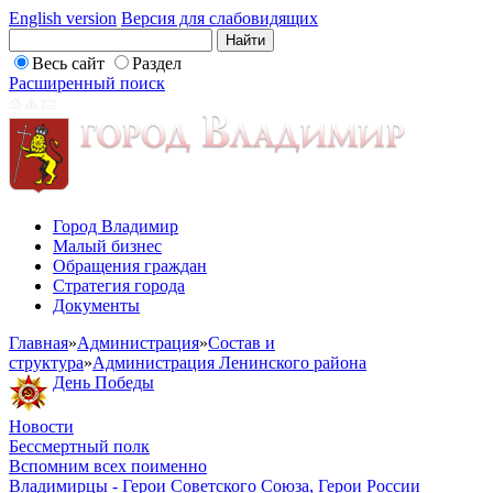
English version
Версия для слабовидящих
Весь сайт
Раздел
Расширенный поиск
Город Владимир
Малый бизнес
Обращения граждан
Стратегия города
Документы
Главная
»
Администрация
»
Состав и
структура
»
Администрация Ленинского района
День Победы
Новости
Бессмертный полк
Вспомним всех поименно
Владимирцы - Герои Советского Союза, Герои России