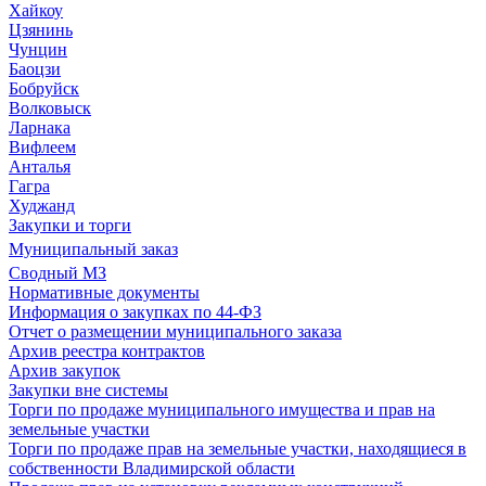
Хайкоу
Цзянинь
Чунцин
Баоцзи
Бобруйск
Волковыск
Ларнака
Вифлеем
Анталья
Гагра
Худжанд
Закупки и торги
Муниципальный заказ
Сводный МЗ
Нормативные документы
Информация о закупках по 44-ФЗ
Отчет о размещении муниципального заказа
Архив реестра контрактов
Архив закупок
Закупки вне системы
Торги по продаже муниципального имущества и прав на
земельные участки
Торги по продаже прав на земельные участки, находящиеся в
собственности Владимирской области