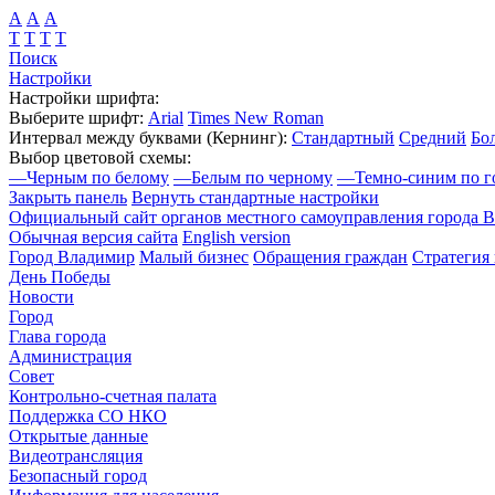
А
А
А
Т
Т
Т
Т
Поиск
Настройки
Настройки шрифта:
Выберите шрифт:
Arial
Times New Roman
Интервал между буквами
(Кернинг)
:
Стандартный
Средний
Бо
Выбор цветовой схемы:
—
Черным по белому
—
Белым по черному
—
Темно-синим по г
Закрыть панель
Вернуть стандартные настройки
Официальный сайт органов местного самоуправления города 
Обычная версия сайта
English version
Город Владимир
Малый бизнес
Обращения граждан
Стратегия 
День Победы
Новости
Город
Глава города
Администрация
Совет
Контрольно-счетная палата
Поддержка СО НКО
Открытые данные
Видеотрансляция
Безопасный город