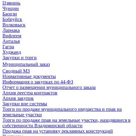
Цзянинь
Чунцин
Баоцзи
Бобруйск
Волковыск
Ларнака
Вифлеем
Анталья
Гагра
Худжанд
Закупки и торги
Муниципальный заказ
Сводный МЗ
Нормативные документы
Информация о закупках по 44-ФЗ
Отчет о размещении муниципального заказа
Архив реестра контрактов
Архив закупок
Закупки вне системы
Торги по продаже муниципального имущества и прав на
земельные участки
Торги по продаже прав на земельные участки, находящиеся в
собственности Владимирской области
Продажа прав на установку рекламных конструкций