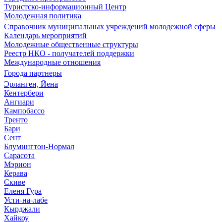
Туристско-информационный Центр
Молодежная политика
Справочник муниципальных учреждений молодежной сферы
Календарь мероприятий
Молодежные общественные структуры
Реестр НКО - получателей поддержки
Международные отношения
Города партнеры
Эрланген, Йена
Кентербери
Ангиари
Кампобассо
Тренто
Бари
Сент
Блумингтон-Нормал
Сарасота
Мэрион
Керава
Скиве
Еленя Гура
Усти-на-лабе
Кырджали
Хайкоу