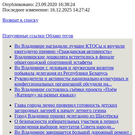
Опубликовано: 23.09.2020 16:38:24
Последнее изменение: 16.12.2025 14:27:42
Возврат к списку
Популярные ссылки
Облако тегов
Во Владимире наградили лучшие КТОСы и вручили
ежегодную премию «Гражданская активность»
Владимирские дошколята встретились в финале
общегородской спортивной эстафеты
Во Владимире с деловым и дружеским визитом
побывала делегация из Республики Беларусь
Руководители и активисты национально-культурных и
конфессиональных организаций обсудили на...
Во Владимире состоялись съёмки проекта «Поём
«Катюшу» на разных языках»
Глава города лично проверил готовность детских
загородных лагерей к началу летнего сезона
Город Владимир принял делегацию из Шахтёрска
О безопасности избирательных участков в период
проведения выборов депутатов Совета народн...
Во Владимире завершается большой дорожный ремонт -