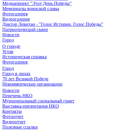
Медиапроект "Этот День Победы"
Мемориалы воинской славы
Фотогалерея
Видеогалерея
Диктор Левитан - "Голос Истории. Голос Победы"
Патриотический сквер
Новости
Город
О городе
Устав
Историческая справка
Фотогалерея
Город
Город в лицах
70 лет Великой Победе
Некоммерческие организации
Новости
Перечень НКО
Муниципальный социальный грант
Выставка-презентация НКО
Контакты
Фотоотчет
Видеоотчет
Полезные ссылки