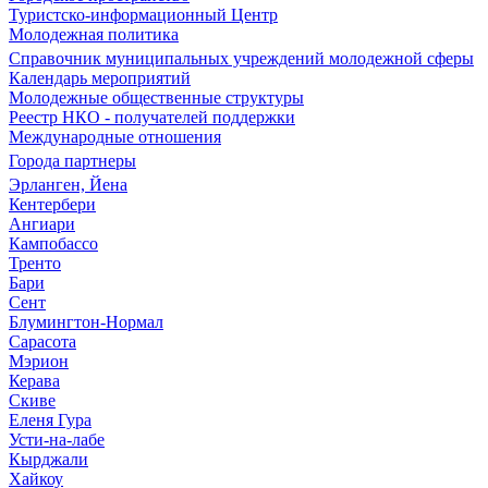
Туристско-информационный Центр
Молодежная политика
Справочник муниципальных учреждений молодежной сферы
Календарь мероприятий
Молодежные общественные структуры
Реестр НКО - получателей поддержки
Международные отношения
Города партнеры
Эрланген, Йена
Кентербери
Ангиари
Кампобассо
Тренто
Бари
Сент
Блумингтон-Нормал
Сарасота
Мэрион
Керава
Скиве
Еленя Гура
Усти-на-лабе
Кырджали
Хайкоу