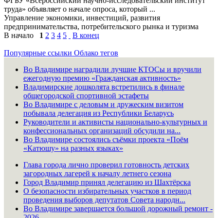
ФГБУ «Всероссийский научно-исследовательский институт
труда» объявляет о начале опроса, который ...
Управление экономики, инвестиций, развития
предпринимательства, потребительского рынка и туризма
В начало
1
2
3
4
5
В конец
Популярные ссылки
Облако тегов
Во Владимире наградили лучшие КТОСы и вручили
ежегодную премию «Гражданская активность»
Владимирские дошколята встретились в финале
общегородской спортивной эстафеты
Во Владимире с деловым и дружеским визитом
побывала делегация из Республики Беларусь
Руководители и активисты национально-культурных и
конфессиональных организаций обсудили на...
Во Владимире состоялись съёмки проекта «Поём
«Катюшу» на разных языках»
Глава города лично проверил готовность детских
загородных лагерей к началу летнего сезона
Город Владимир принял делегацию из Шахтёрска
О безопасности избирательных участков в период
проведения выборов депутатов Совета народн...
Во Владимире завершается большой дорожный ремонт -
2026