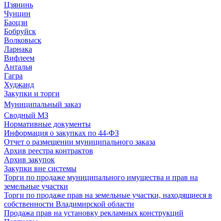
Цзянинь
Чунцин
Баоцзи
Бобруйск
Волковыск
Ларнака
Вифлеем
Анталья
Гагра
Худжанд
Закупки и торги
Муниципальный заказ
Сводный МЗ
Нормативные документы
Информация о закупках по 44-ФЗ
Отчет о размещении муниципального заказа
Архив реестра контрактов
Архив закупок
Закупки вне системы
Торги по продаже муниципального имущества и прав на
земельные участки
Торги по продаже прав на земельные участки, находящиеся в
собственности Владимирской области
Продажа прав на установку рекламных конструкций