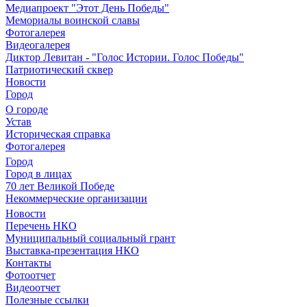
Медиапроект "Этот День Победы"
Мемориалы воинской славы
Фотогалерея
Видеогалерея
Диктор Левитан - "Голос Истории. Голос Победы"
Патриотический сквер
Новости
Город
О городе
Устав
Историческая справка
Фотогалерея
Город
Город в лицах
70 лет Великой Победе
Некоммерческие организации
Новости
Перечень НКО
Муниципальный социальный грант
Выставка-презентация НКО
Контакты
Фотоотчет
Видеоотчет
Полезные ссылки