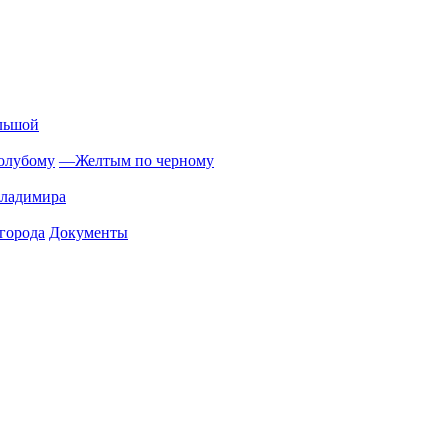
льшой
олубому
—
Желтым по черному
Владимира
города
Документы