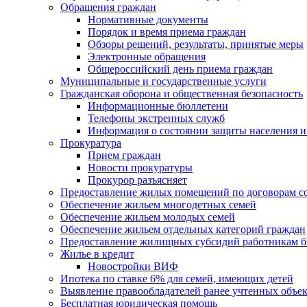
Обращения граждан
Нормативные документы
Порядок и время приема граждан
Обзоры решений, результаты, принятые меры
Электронные обращения
Общероссийский день приема граждан
Муниципальные и государственные услуги
Гражданская оборона и общественная безопасность
Информационные бюллетени
Телефоны экстренных служб
Информация о состоянии защиты населения и
Прокуратура
Прием граждан
Новости прокуратуры
Прокурор разъясняет
Предоставление жилых помещений по договорам с
Обеспечение жильем многодетных семей
Обеспечение жильем молодых семей
Обеспечение жильем отдельных категорий граждан
Предоставление жилищных субсидий работникам 
Жилье в кредит
Новостройки ВИФ
Ипотека по ставке 6% для семей, имеющих детей
Выявление правообладателей ранее учтенных объе
Бесплатная юридическая помощь