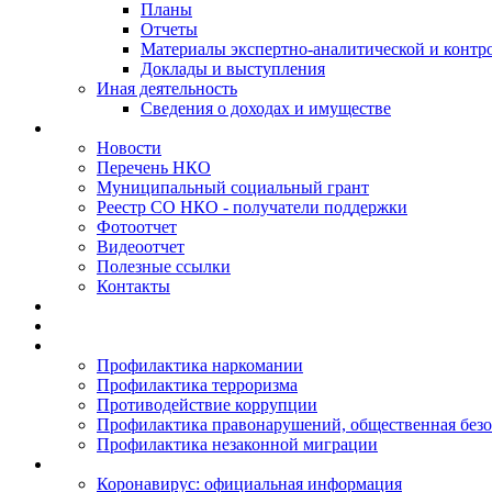
Планы
Отчеты
Материалы экспертно-аналитической и контр
Доклады и выступления
Иная деятельность
Сведения о доходах и имуществе
Новости
Перечень НКО
Муниципальный социальный грант
Реестр СО НКО - получатели поддержки
Фотоотчет
Видеоотчет
Полезные ссылки
Контакты
Профилактика наркомании
Профилактика терроризма
Противодействие коррупции
Профилактика правонарушений, общественная безо
Профилактика незаконной миграции
Коронавирус: официальная информация