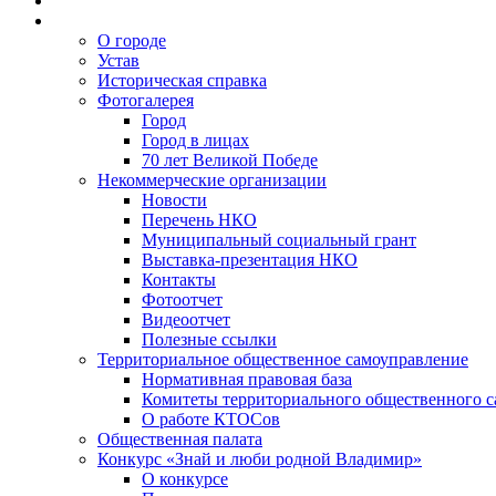
О городе
Устав
Историческая справка
Фотогалерея
Город
Город в лицах
70 лет Великой Победе
Некоммерческие организации
Новости
Перечень НКО
Муниципальный социальный грант
Выставка-презентация НКО
Контакты
Фотоотчет
Видеоотчет
Полезные ссылки
Территориальное общественное самоуправление
Нормативная правовая база
Комитеты территориального общественного 
О работе КТОСов
Общественная палата
Конкурс «Знай и люби родной Владимир»
О конкурсе