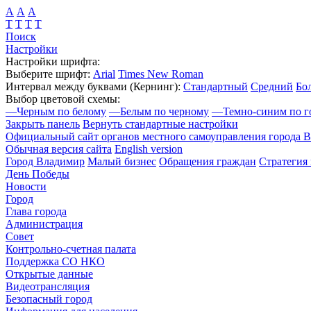
А
А
А
Т
Т
Т
Т
Поиск
Настройки
Настройки шрифта:
Выберите шрифт:
Arial
Times New Roman
Интервал между буквами
(Кернинг)
:
Стандартный
Средний
Бо
Выбор цветовой схемы:
—
Черным по белому
—
Белым по черному
—
Темно-синим по г
Закрыть панель
Вернуть стандартные настройки
Официальный сайт органов местного самоуправления города 
Обычная версия сайта
English version
Город Владимир
Малый бизнес
Обращения граждан
Стратегия 
День Победы
Новости
Город
Глава города
Администрация
Совет
Контрольно-счетная палата
Поддержка СО НКО
Открытые данные
Видеотрансляция
Безопасный город