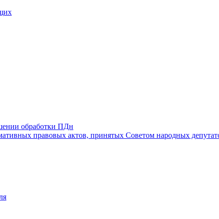
щих
ошении обработки ПДн
ативных правовых актов, принятых Советом народных депутат
ля