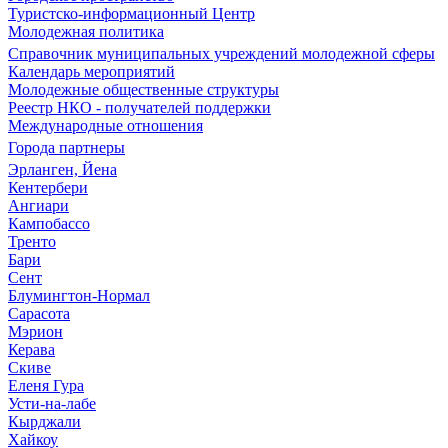
Туристско-информационный Центр
Молодежная политика
Справочник муниципальных учреждений молодежной сферы
Календарь мероприятий
Молодежные общественные структуры
Реестр НКО - получателей поддержки
Международные отношения
Города партнеры
Эрланген, Йена
Кентербери
Ангиари
Кампобассо
Тренто
Бари
Сент
Блумингтон-Нормал
Сарасота
Мэрион
Керава
Скиве
Еленя Гура
Усти-на-лабе
Кырджали
Хайкоу