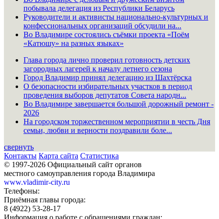
побывала делегация из Республики Беларусь
Руководители и активисты национально-культурных и
конфессиональных организаций обсудили на...
Во Владимире состоялись съёмки проекта «Поём
«Катюшу» на разных языках»
Глава города лично проверил готовность детских
загородных лагерей к началу летнего сезона
Город Владимир принял делегацию из Шахтёрска
О безопасности избирательных участков в период
проведения выборов депутатов Совета народн...
Во Владимире завершается большой дорожный ремонт -
2026
На городском торжественном мероприятии в честь Дня
семьи, любви и верности поздравили боле...
свернуть
Контакты
Карта сайта
Статистика
© 1997-2026 Официальный сайт органов
местного самоуправления города Владимира
www.vladimir-city.ru
Телефоны:
Приёмная главы города:
8 (4922) 53-28-17
Информация о работе с обращениями граждан: