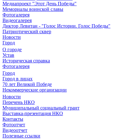
Медиапроект "Этот День Победы"
Мемориалы воинской славы
Фотогалерея
Видеогалерея
Диктор Левитан - "Голос Истории. Голос Победы"
Патриотический сквер
Новости
Город
О городе
Устав
Историческая справка
Фотогалерея
Город
Город в лицах
70 лет Великой Победе
Некоммерческие организации
Новости
Перечень НКО
Муниципальный социальный грант
Выставка-презентация НКО
Контакты
Фотоотчет
Видеоотчет
Полезные ссылки