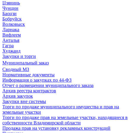
Цзянинь
Чунцин
Баоцзи
Бобруйск
Волковыск
Ларнака
Вифлеем
Анталья
Гагра
Худжанд
Закупки и торги
Муниципальный заказ
Сводный МЗ
Нормативные документы
Информация о закупках по 44-ФЗ
Отчет о размещении муниципального заказа
Архив реестра контрактов
Архив закупок
Закупки вне системы
Торги по продаже муниципального имущества и прав на
земельные участки
Торги по продаже прав на земельные участки, находящиеся в
собственности Владимирской области
Продажа прав на установку рекламных конструкций