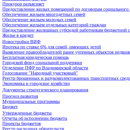
Прокурор разъясняет
Предоставление жилых помещений по договорам социального
Обеспечение жильем многодетных семей
Обеспечение жильем молодых семей
Обеспечение жильем отдельных категорий граждан
Предоставление жилищных субсидий работникам бюджетной 
Жилье в кредит
Новостройки ВИФ
Ипотека по ставке 6% для семей, имеющих детей
Выявление правообладателей ранее учтенных объектов недви
Бесплатная юридическая помощь
Городской фонд социальной поддержки
Отделение ПФР по Владимирской области
Голосование "Народный участковый"
Реестр брошенных и разукомплектованных транспортных сред
Экономика и городское хозяйство
Документы стратегического планирования
Прогноз развития
Муниципальные программы
Бюджет
Утвержденные бюджеты
Отчеты об исполнении бюджета
Проекты бюджетов
Реестр расходных обязательств