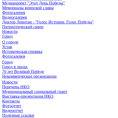
Медиапроект "Этот День Победы"
Мемориалы воинской славы
Фотогалерея
Видеогалерея
Диктор Левитан - "Голос Истории. Голос Победы"
Патриотический сквер
Новости
Город
О городе
Устав
Историческая справка
Фотогалерея
Город
Город в лицах
70 лет Великой Победе
Некоммерческие организации
Новости
Перечень НКО
Муниципальный социальный грант
Выставка-презентация НКО
Контакты
Фотоотчет
Видеоотчет
Полезные ссылки