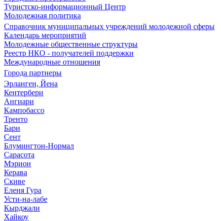
Туристско-информационный Центр
Молодежная политика
Справочник муниципальных учреждений молодежной сферы
Календарь мероприятий
Молодежные общественные структуры
Реестр НКО - получателей поддержки
Международные отношения
Города партнеры
Эрланген, Йена
Кентербери
Ангиари
Кампобассо
Тренто
Бари
Сент
Блумингтон-Нормал
Сарасота
Мэрион
Керава
Скиве
Еленя Гура
Усти-на-лабе
Кырджали
Хайкоу