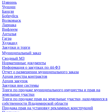
Цзянинь
Чунцин
Баоцзи
Бобруйск
Волковыск
Ларнака
Вифлеем
Анталья
Гагра
Худжанд
Закупки и торги
Муниципальный заказ
Сводный МЗ
Нормативные документы
Информация о закупках по 44-ФЗ
Отчет о размещении муниципального заказа
Архив реестра контрактов
Архив закупок
Закупки вне системы
Торги по продаже муниципального имущества и прав на
земельные участки
Торги по продаже прав на земельные участки, находящиеся в
собственности Владимирской области
Продажа прав на установку рекламных конструкций