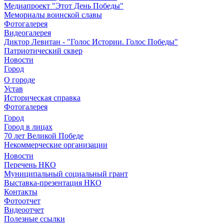
Медиапроект "Этот День Победы"
Мемориалы воинской славы
Фотогалерея
Видеогалерея
Диктор Левитан - "Голос Истории. Голос Победы"
Патриотический сквер
Новости
Город
О городе
Устав
Историческая справка
Фотогалерея
Город
Город в лицах
70 лет Великой Победе
Некоммерческие организации
Новости
Перечень НКО
Муниципальный социальный грант
Выставка-презентация НКО
Контакты
Фотоотчет
Видеоотчет
Полезные ссылки