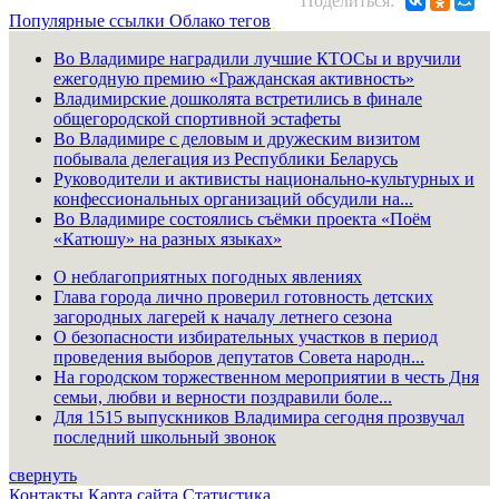
Поделиться:
Популярные ссылки
Облако тегов
Во Владимире наградили лучшие КТОСы и вручили
ежегодную премию «Гражданская активность»
Владимирские дошколята встретились в финале
общегородской спортивной эстафеты
Во Владимире с деловым и дружеским визитом
побывала делегация из Республики Беларусь
Руководители и активисты национально-культурных и
конфессиональных организаций обсудили на...
Во Владимире состоялись съёмки проекта «Поём
«Катюшу» на разных языках»
О неблагоприятных погодных явлениях
Глава города лично проверил готовность детских
загородных лагерей к началу летнего сезона
О безопасности избирательных участков в период
проведения выборов депутатов Совета народн...
На городском торжественном мероприятии в честь Дня
семьи, любви и верности поздравили боле...
Для 1515 выпускников Владимира сегодня прозвучал
последний школьный звонок
свернуть
Контакты
Карта сайта
Статистика